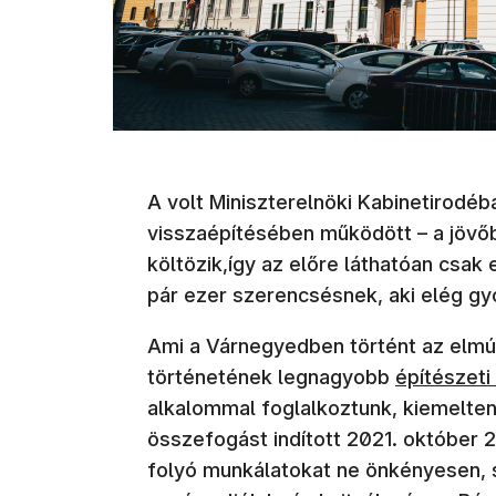
A volt Miniszterelnöki Kabinetirodéb
visszaépítésében működött – a jövőb
költözik,így az előre láthatóan csak
pár ezer szerencsésnek, aki elég gyo
Ami a Várnegyedben történt az elmúl
(új ablakb
történetének legnagyobb
építészeti
alkalommal foglalkoztunk, kiemelten
összefogást indított 2021. október 
folyó munkálatokat ne önkényesen, 