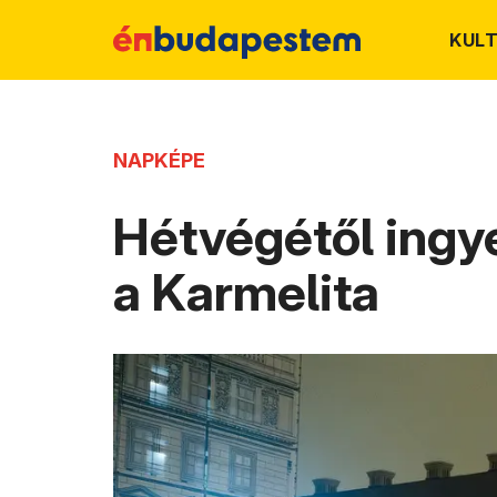
KUL
NAPKÉPE
Hétvégétől ingy
a Karmelita