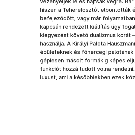
vezényeljék le és hajtsák végre. Bár
hiszen a Teherelosztót elbontották é
befejeződött, vagy már folyamatban
kapcsán rendezett kiállítás úgy fog
kiegyezést követő dualizmus korát 
használja. A Királyi Palota Hauszmann
épületeknek és főhercegi palotának a
gépiesen másolt formákig képes elju
funkciót hozzá tudott volna rendelni.
luxust, ami a későbbiekben ezek köz