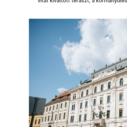
vitát kiváltott teraszt, a kormányülé