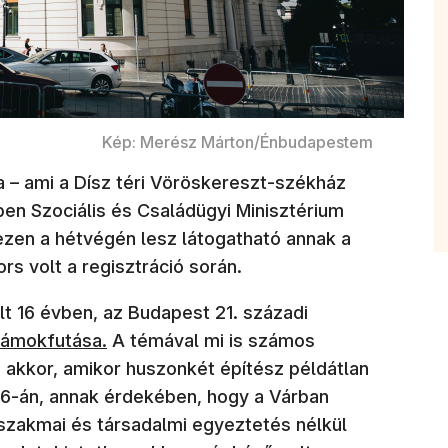
Kép: Merész Márton/Énbudapestem
a – ami a Dísz téri Vöröskereszt-székház
en Szociális és Családügyi Minisztérium
 ezen a hétvégén lesz látogatható annak a
rs volt a regisztráció során.
t 16 évben, az Budapest 21. századi
an nyílik meg)
 ámokfutása.
A témával mi is számos
 akkor, amikor huszonkét építész példátlan
26-án, annak érdekében, hogy a Várban
szakmai és társadalmi egyeztetés nélkül