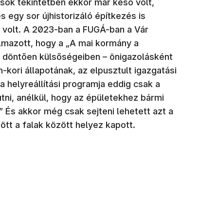
 sok tekintetben ekkor már késő volt,
s egy sor újhistorizáló építkezés is
 volt. A 2023-ban a FUGÁ-ban a Vár
almazott, hogy a „A mai kormány a
– döntően külsőségeiben – önigazolásként
-kori állapotának, az elpusztult igazgatási
 helyreállítási programja eddig csak a
tni, anélkül, hogy az épületekhez bármi
” És akkor még csak sejteni lehetett azt a
ött a falak között helyez kapott.