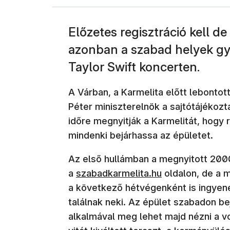
Előzetes regisztráció kell de
azonban a szabad helyek g
Taylor Swift koncerten.
A Várban, a Karmelita előtt lebontot
Péter miniszterelnök a sajtótájékoz
időre megnyitják a Karmelitát, hogy 
mindenki bejárhassa az épületet.
Az első hullámban a megnyitott 2000
a
szabadkarmelita.hu
oldalon, de a m
a következő hétvégenként is ingyene
találnak neki. Az épület szabadon be
alkalmával meg lehet majd nézni a vol