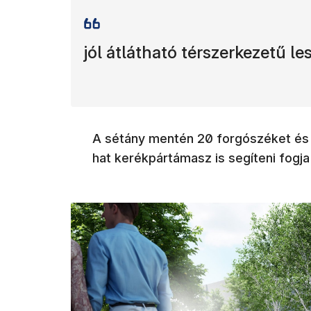
jól átlátható térszerkezetű les
A sétány mentén 20 forgószéket és 1
hat kerékpártámasz is segíteni fogja