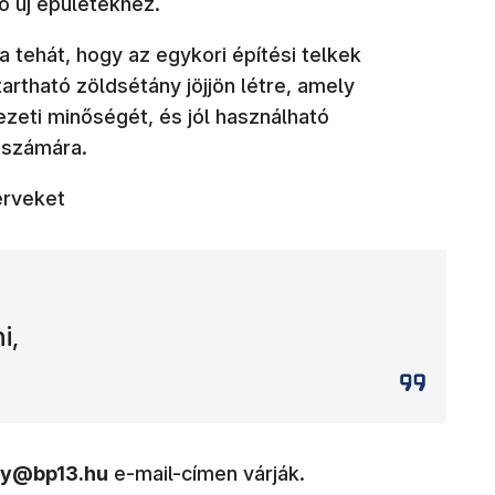
ő új épületekhez.
a tehát, hogy az egykori építési telkek
artható zöldsétány jöjjön létre, amely
ezeti minőségét, és jól használható
z számára.
erveket
i,
y@bp13.hu
e-mail-címen várják.