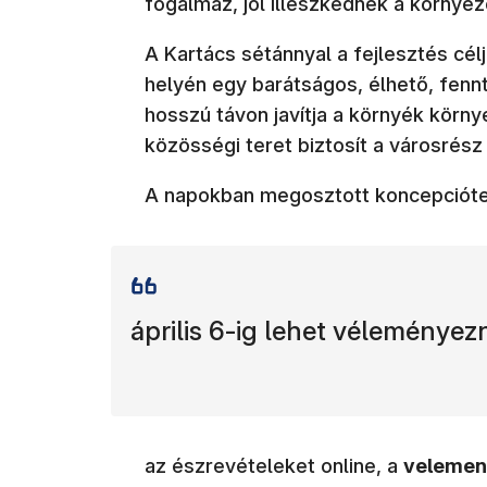
fogalmaz, jól illeszkednek a környez
A Kartács sétánnyal a fejlesztés célj
helyén egy barátságos, élhető, fennt
hosszú távon javítja a környék körny
közösségi teret biztosít a városrés
A napokban megosztott koncepciót
április 6-ig lehet véleményezn
az észrevételeket online, a
velemen