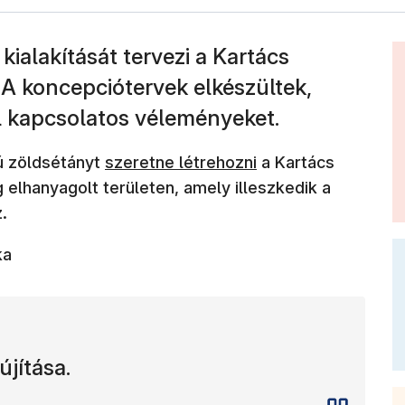
 kialakítását tervezi a Kartács
 A koncepciótervek elkészültek,
kel kapcsolatos véleményeket.
(új ablakban nyílik meg)
tú zöldsétányt
szeretne létrehozni
a Kartács
 elhanyagolt területen, amely illeszkedik a
.
ka
jítása.