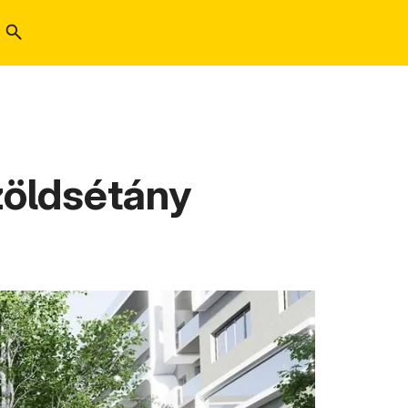
zöldsétány