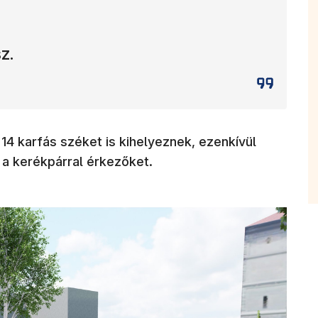
z.
4 karfás széket is kihelyeznek, ezenkívül
 a kerékpárral érkezőket.