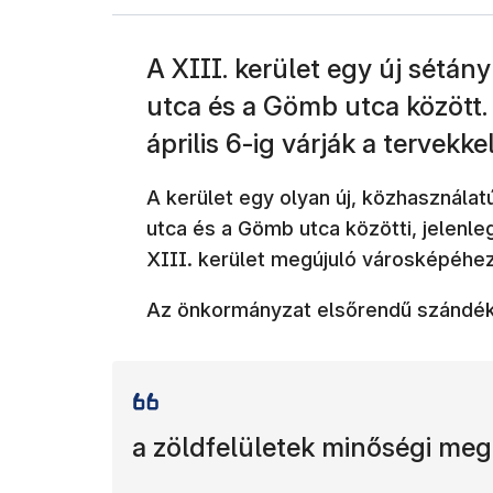
A XIII. kerület egy új sétány
utca és a Gömb utca között.
április 6-ig várják a tervek
A kerület egy olyan új, közhasznála
utca és a Gömb utca közötti, jelenleg
XIII. kerület megújuló városképéhez
Az önkormányzat elsőrendű szándé
a zöldfelületek minőségi megú