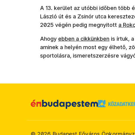
A 13. kerület az utóbbi időben több 
László út és a Zsinór utca kereszt
(új ab
2025 végén pedig megnyitott
a Roko
(új ablakban nyílik meg)
Ahogy
ebben a cikkünkben
is írtuk, 
aminek a helyén most egy élhető, zöl
sportolásra, ismeretszerzésre vágyó
©
2026
Budapest Főváros Önkormányz