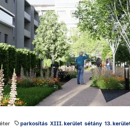
éter
parkosítás
XIII. kerület
sétány
13. kerüle