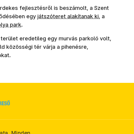
érdekes fejlesztésről is beszámolt, a Szent
(új ablakban nyílik meg)
eződésében egy
játszóteret alakítanak ki
, a
lakban nyílik meg)
lya park
.
a terület eredetileg egy murvás parkoló volt,
d közösségi tér várja a pihenésre,
kat.
ata. Minden