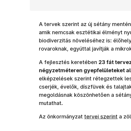
A tervek szerint az új sétány menté
amik nemcsak esztétikai élményt nyú
biodiverzitás növeléséhez is: élőhe
rovaroknak, egyúttal javítják a mikro
A fejlesztés keretében
23 fát terve
négyzetméteren gyepfelületeket al
elképzelések szerint rétegzettek le
cserjék, évelők, díszfüvek és talajta
megoldásnak köszönhetően a sétány
mutathat.
(új ablakban nyílik
Az önkormányzat
tervei szerint
a zöl