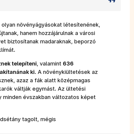
n olyan növényágyásokat létesítenének,
jtanak, hanem hozzájárulnak a városi
lyet biztosítanak madaraknak, beporzó
klímát.
znek telepíteni
, valamint
636
akítanának ki
. A növénykiültetések az
sznek, azaz a fák alatt középmagas
karók váltják egymást. Az ültetési
 minden évszakban változatos képet
 meg)
dsétány tagolt, mégis