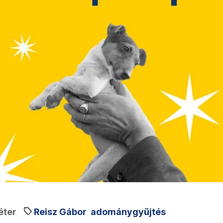
éter
Reisz Gábor
adománygyűjtés