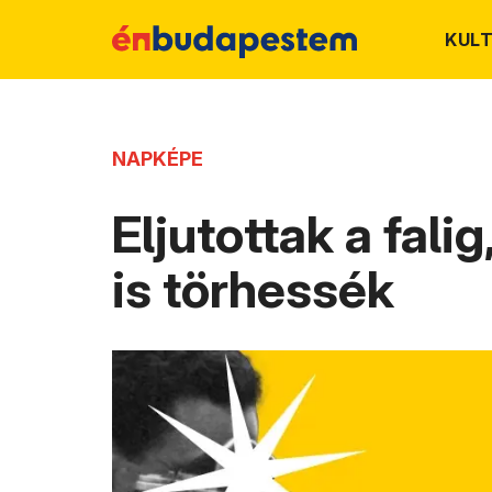
KUL
NAPKÉPE
Eljutottak a fali
is törhessék