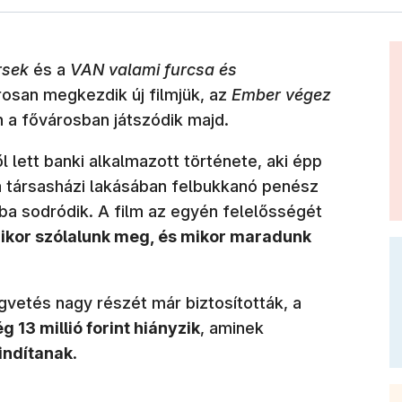
rsek
és a
VAN valami furcsa és
osan megkezdik új filmjük, az
Ember végez
én a fővárosban játszódik majd.
 lett banki alkalmazott története, aki épp
a társasházi lakásában felbukkanó penész
a sodródik. A film az egyén felelősségét
ikor szólalunk meg, és mikor maradunk
égvetés nagy részét már biztosították, a
g 13 millió forint hiányzik
, aminek
indítanak
.