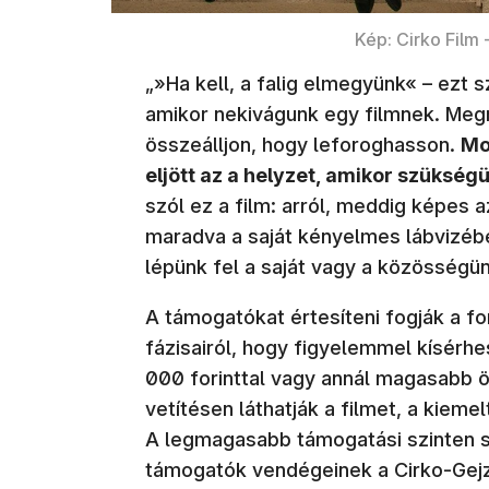
Kép: Cirko Film
„»Ha kell, a falig elmegyünk« – ezt s
amikor nekivágunk egy filmnek. Me
összeálljon, hogy leforoghasson.
Mos
eljött az a helyzet, amikor szükség
szól ez a film: arról, meddig képe
maradva a saját kényelmes lábvizébe
lépünk fel a saját vagy a közösségü
A támogatókat értesíteni fogják a f
fázisairól, hogy figyelemmel kísérhe
000 forinttal vagy annál magasabb 
vetítésen láthatják a filmet, a kiem
A legmagasabb támogatási szinten sa
támogatók vendégeinek a Cirko-Gejz