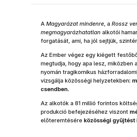
A
Magyarázat mindenre
, a
Rossz ve
megmagyarázhatatlan
alkotói hamar
forgatását, ami, ha jól sejtjük, szint
Az Ember végez egy kiégett festőből
megtudja, hogy apa lesz, miközben 
nyomán tragikomikus házforradalomb
vizsgálja közösségi helyzetekben:
m
csendben
.
Az alkotók a 81 millió forintos költs
produkció befejezéséhez viszont
mé
előteremtésére
közösségi gyűjtést 