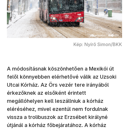
Kép: Nyírő Simon/BKK
A módosításnak köszönhetően a Mexikói út
felől könnyebben elérhetővé válik az Uzsoki
Utcai Kórház. Az Örs vezér tere irányából
érkezőknek az elsőként érintett
megállóhelyen kell leszállniuk a kórház
eléréséhez, mivel ezentúl nem fordulnak
vissza a trolibuszok az Erzsébet királyné
útjánál a kórház főbejáratához. A kórház