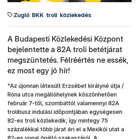
Zugló
BKK
troli
közlekedés
A Budapesti Közlekedési Központ
bejelentette a 82A troli betétjárat
megszüntetés. Félréértés ne essék,
ez most egy jó hír!
"Az újonnan létesült Erzsébet királyné útja /
Róna utca megállóhelynek köszönhetően
február 7-től, szombattól valamennyi 82A
trolibusz indulási időpontjában egységesen
82-es troli közlekedik, így mintegy 75
százalékkal több járat éri el a Mexikói utat a
82-es vonal önálló szakaszáról. A