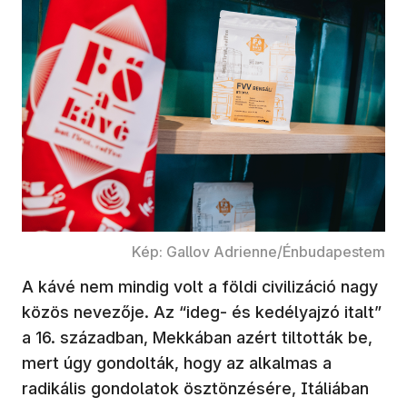
Kép: Gallov Adrienne/Énbudapestem
A kávé nem mindig volt a földi civilizáció nagy
közös nevezője. Az “ideg- és kedélyajzó italt”
a 16. században, Mekkában azért tiltották be,
mert úgy gondolták, hogy az alkalmas a
radikális gondolatok ösztönzésére, Itáliában