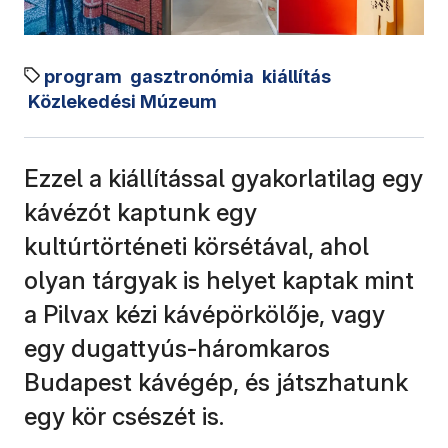
program
gasztronómia
kiállítás
Közlekedési Múzeum
Ezzel a kiállítással gyakorlatilag egy
kávézót kaptunk egy
kultúrtörténeti körsétával, ahol
olyan tárgyak is helyet kaptak mint
a Pilvax kézi kávépörkölője, vagy
egy dugattyús-háromkaros
Budapest kávégép, és játszhatunk
egy kör csészét is.