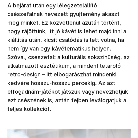
A bejárat után egy lélegzetelállító
csészefalnak nevezett gyűjtemény akaszt
meg minket. Ez közvetlenül azután történt,
hogy rájöttünk, itt jó kávét is lehet majd inni a
kiállítás után, kicsit csalódás is lett volna, ha
nem így van egy kávétematikus helyen.
Szóval, csészefal: a kulturális sokszínűség, az
alkalmazott esztétikum, a mindent letaroló
retro-design – itt elbogarászhat mindenki
kedvére hosszú-hosszú percekig. Az azt
elfogadnám-játékot játszuk vagy nevezhetjük
ezt csészének is, aztán fejben leválogatjuk a
teljes kollekciót.