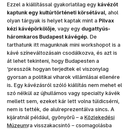
Ezzel a kiállítással gyakorlatilag egy
kávézót
kaptunk egy kultúrtörténeti körsétával
, ahol
olyan tárgyak is helyet kaptak mint a
Pilvax
kézi kávépörkölője
, vagy egy
dugattyús-
háromkaros Budapest kávégép
. De
tarthatunk itt magunknak mini workshopot is a
kávé színeváltozásain csodálkozva, és azt is
át lehet tekinteni, hogy Budapesten a
‘presszók hogyan terjedtek el viszonylag
gyorsan a politikai viharok villámlásai ellenére
is. Egy kávézásról szóló kiállítás nem mehet el
szó nélkül az újhullámos vagy specialty kávék
mellett sem, ezeket kár lett volna túldicsérni,
nem is tették, de alulreprezentálva sincs. A
(új ablakban nyíli
kijáratnál például, gyönyörű – a
Közlekedési
Múzeum
ra visszakacsintó – csomagolásba