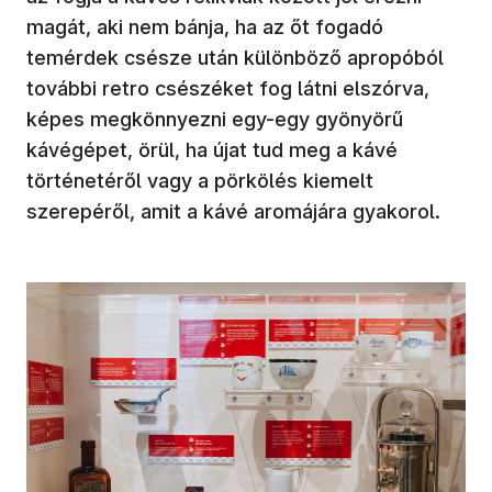
magát, aki nem bánja, ha az őt fogadó
temérdek csésze után különböző apropóból
további retro csészéket fog látni elszórva,
képes megkönnyezni egy-egy gyönyörű
kávégépet, örül, ha újat tud meg a kávé
történetéről vagy a pörkölés kiemelt
szerepéről, amit a kávé aromájára gyakorol.