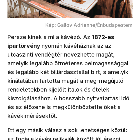
Kép: Gallov Adrienne/Énbudapestem
Persze kinek a mi a kávézó. Az
1872-es
ipartörvény
nyomán kávéháznak az az
utcaszinti vendégtér nevezhette magát,
amelyik legalább ötméteres belmagassággal
és legalább két biliárdasztallal bírt, s amelyik
kínálatában tartotta magát a meg-megújuló
rendeletekben kijelölt italok és ételek
kiszolgálásához. A hosszabb nyitvatartási idő
és az élőzene is megkülönböztette őket a
kávékimérésektől.
Itt egy másik válasz a sok lehetséges közül:
az fogja a kávés relikviák között jól érezni