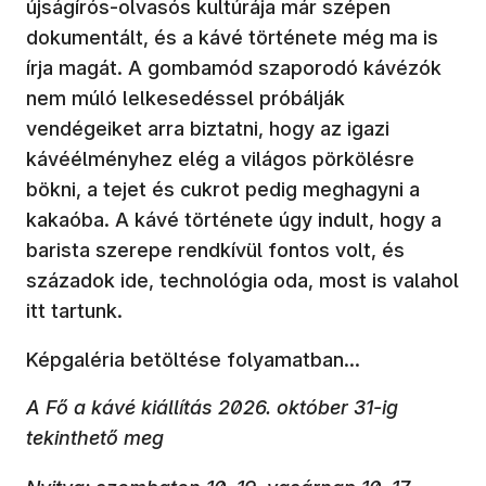
újságírós-olvasós kultúrája már szépen
dokumentált, és a kávé története még ma is
írja magát. A gombamód szaporodó kávézók
nem múló lelkesedéssel próbálják
vendégeiket arra biztatni, hogy az igazi
kávéélményhez elég a világos pörkölésre
bökni, a tejet és cukrot pedig meghagyni a
kakaóba. A kávé története úgy indult, hogy a
barista szerepe rendkívül fontos volt, és
századok ide, technológia oda, most is valahol
itt tartunk.
Képgaléria betöltése folyamatban...
A Fő a kávé kiállítás 2026. október 31-ig
tekinthető meg