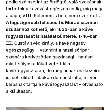
pedig szó szerint az ördögtől való szokásnak
tartották a kávézást egészen addig, míg maga
a pápa, VIII. Kelemen is bele nem szeretett.
A legszigorúbb fellépés IV. Murád oszmán
szultánhoz köthető, aki 1633-ban a kávé
fogyasztását is halállal büntette.
1746-ban
III. Gustáv svéd király, a kávé negatív
egészségügyi - valamint a hazai söripar
számára kedvezőtlen gazdasági - hatásai
miatt súlyos adókat vetett ki a
kávéfogyasztásra, de még annak eszközeire
is, sőt, elítélt rabokon demonstrálta, milyen
károsnak tartja a kávéfogyasztást - olvasható
a kiállításon.