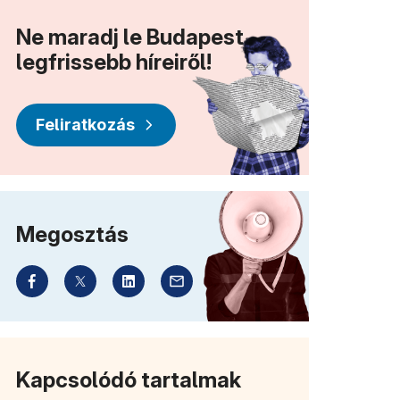
Ne maradj le Budapest
ban nyílik meg)
legfrissebb híreiről!
Feliratkozás
Megosztás
Kapcsolódó tartalmak