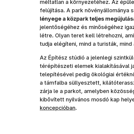
méltatlan a környezetéhez. Az épüle
felújítása. A park növényállománya
lényege a közpark teljes megújulás
jelentőségéhez és minőségéhez igaz
létre. Olyan teret kell létrehozni, am
tudja elégíteni, mind a turisták, min
Az Építész stúdió a jelenlegi szintk
térépítészeti elemek kialakításával j
telepítésével pedig ökológiai értékn
a támfalba süllyesztett, kilátóterass
zárja le a parkot, amelyben közössé
kibővített nyilvános mosdó kap helye
koncepcióban
.