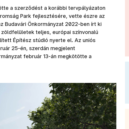
tte a szerződést a korábbi tervpályázaton
(új ablak
romság Park fejlesztésére, vette észre az
az Budavári Önkormányzat 2022-ben írt ki
zöldfelületek teljes, európai színvonalú
tett Építész stúdió nyerte el. Az uniós
ruár 25-én, szerdán megjelent
ormányzat február 13-án megkötötte a