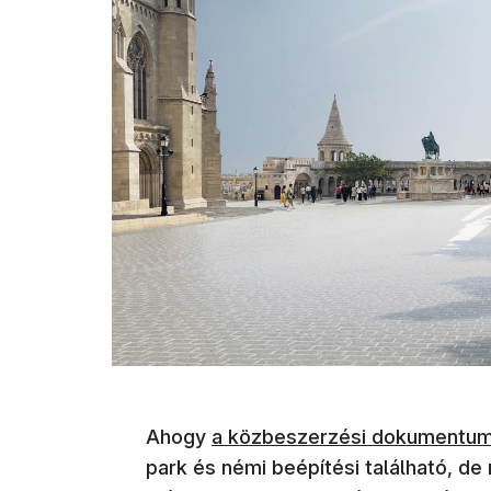
(új ablakban nyílik meg)
Ahogy
a közbeszerzési dokumentu
park és némi beépítési található, de