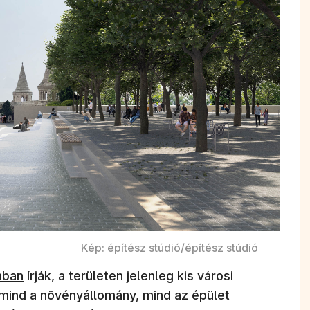
Kép: építész stúdió/építész stúdió
mban
írják, a területen jelenleg kis városi
 mind a növényállomány, mind az épület