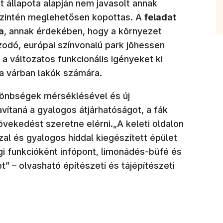
t állapota alapján nem javasolt annak
 szintén meglehetősen kopottas. A
feladat
a
, annak érdekében, hogy a környezet
odó, európai színvonalú park jöhessen
i a változatos funkcionális igényeket ki
d a várban lakók számára.
ülönbségek mérséklésével és új
avítaná a gyalogos átjárhatóságot, a fák
övekedést szeretne elérni.„A keleti oldalon
zal és gyalogos híddal kiegészített épület
gi funkcióként infópont, limonádés-büfé és
(új ablakba
t” – olvasható építészeti és tájépítészeti