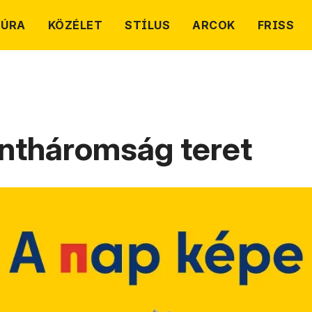
TÚRA
KÖZÉLET
STÍLUS
ARCOK
FRISS
entháromság teret