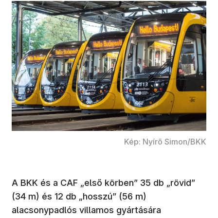
Kép: Nyírő Simon/BKK
A BKK és a CAF „első körben” 35 db „rövid”
(34 m) és 12 db „hosszú” (56 m)
alacsonypadlós villamos gyártására