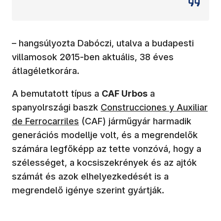
– hangsúlyozta Dabóczi, utalva a budapesti
villamosok 2015-ben aktuális, 38 éves
átlagéletkorára.
A bemutatott típus a
CAF Urbos
a
(új ablakban nyílik meg)
spanyolrszági baszk
C
onstrucciones y Auxiliar
de Ferrocarriles
(CAF) járműgyár harmadik
generációs modellje volt, és a megrendelők
számára legfőképp az tette vonzóvá, hogy a
szélességet, a kocsiszekrények és az ajtók
számát és azok elhelyezkedését is a
megrendelő igénye szerint gyártják.