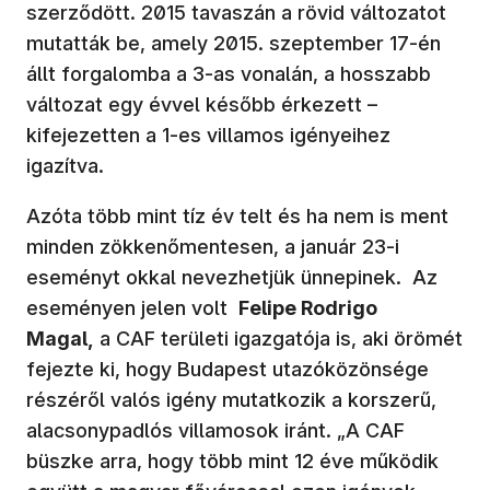
szerződött. 2015 tavaszán a rövid változatot
mutatták be, amely 2015. szeptember 17-én
állt forgalomba a 3-as vonalán, a hosszabb
változat egy évvel később érkezett –
kifejezetten a 1-es villamos igényeihez
igazítva.
Azóta több mint tíz év telt és ha nem is ment
minden zökkenőmentesen, a január 23-i
eseményt okkal nevezhetjük ünnepinek. Az
eseményen jelen volt
Felipe Rodrigo
Magal,
a CAF területi igazgatója is, aki örömét
fejezte ki, hogy Budapest utazóközönsége
részéről valós igény mutatkozik a korszerű,
alacsonypadlós villamosok iránt. „A CAF
büszke arra, hogy több mint 12 éve működik