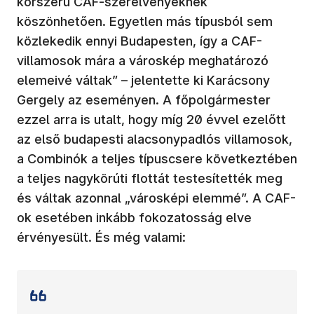
korszerű CAF-szerelvényeknek
köszönhetően. Egyetlen más típusból sem
közlekedik ennyi Budapesten, így a CAF-
villamosok mára a városkép meghatározó
elemeivé váltak” – jelentette ki Karácsony
Gergely az eseményen. A főpolgármester
ezzel arra is utalt, hogy míg 20 évvel ezelőtt
az első budapesti alacsonypadlós villamosok,
a Combinók a teljes típuscsere következtében
a teljes nagykörúti flottát testesítették meg
és váltak azonnal „városképi elemmé”. A CAF-
ok esetében inkább fokozatosság elve
érvényesült. És még valami: