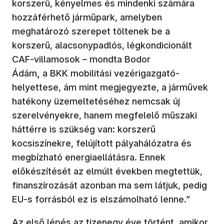
korszerű, kényelmes és mindenki számára
hozzáférhető járműpark, amelyben
meghatározó szerepet töltenek be a
korszerű, alacsonypadlós, légkondicionált
CAF-villamosok – mondta Bodor
Ádám
,
a BKK mobilitási vezérigazgató-
helyettese, ám mint megjegyezte, a járművek
hatékony üzemeltetéséhez nemcsak új
szerelvényekre, hanem megfelelő műszaki
háttérre is szükség van: korszerű
kocsiszínekre, felújított pályahálózatra és
megbízható energiaellátásra. Ennek
előkészítését az elmúlt években megtettük,
finanszírozását azonban ma sem látjuk, pedig
EU-s forrásból ez is elszámolható lenne.”
Az első lépés az tizenegy éve történt, amikor