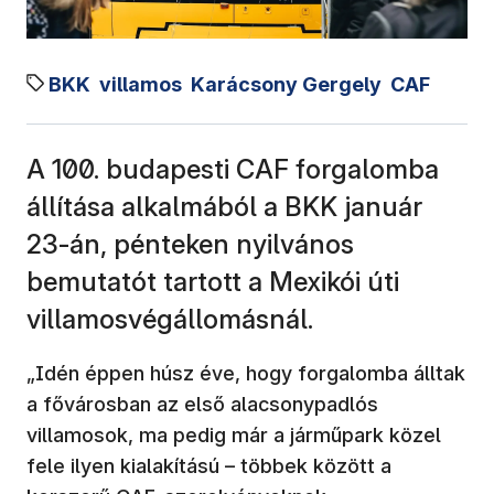
BKK
villamos
Karácsony Gergely
CAF
A 100. budapesti CAF forgalomba
állítása alkalmából a BKK január
23-án, pénteken nyilvános
bemutatót tartott a Mexikói úti
villamosvégállomásnál.
„Idén éppen húsz éve, hogy forgalomba álltak
a fővárosban az első alacsonypadlós
villamosok, ma pedig már a járműpark közel
fele ilyen kialakítású – többek között a