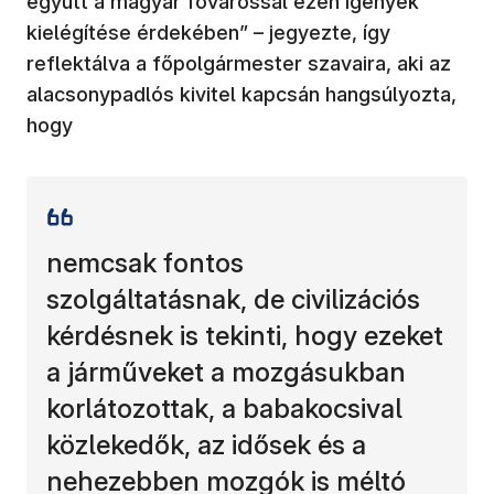
együtt a magyar fővárossal ezen igények
kielégítése érdekében” – jegyezte, így
reflektálva a főpolgármester szavaira, aki az
alacsonypadlós kivitel kapcsán hangsúlyozta,
hogy
nemcsak fontos
szolgáltatásnak, de civilizációs
kérdésnek is tekinti, hogy ezeket
a járműveket a mozgásukban
korlátozottak, a babakocsival
közlekedők, az idősek és a
nehezebben mozgók is méltó