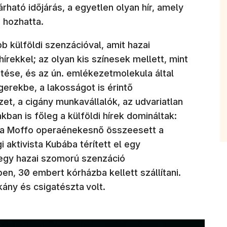
rható időjárás, a egyetlen olyan hír, amely
 hozhatta.
b külföldi szenzációval, amit hazai
rekkel; az olyan kis színesek mellett, mint
tése, és az ún. emlékezetmolekula által
erekbe, a lakosságot is érintő
zet, a cigány munkavállalók, az udvariatlan
ban is főleg a külföldi hírek domináltak:
na Moffo operaénekesnő összeesett a
 aktivista Kubába térített el egy
 egy hazai szomorú szenzáció
en, 30 embert kórházba kellett szállítani.
ány és csigatészta
volt.