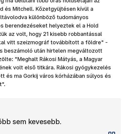
g ma délutáni több órás holdsétáján az
d és Mitchell. Kőzetgyüjtésen kívül a
eltávolodva különböző tudományos
s berendezéseket helyeztek el a Hold
tük az volt, hogy 21 kisebb robbantással
l vitt szeizmográf továbbított a földre" -
kes beszámoló után hirtelen megváltozott
zölte: "Meghalt Rákosi Mátyás, a Magyar
nek volt első titkára. Rákosi gyógykezelés
ott és ma Gorkij város kórházában súlyos és
".
több sem kevesebb.