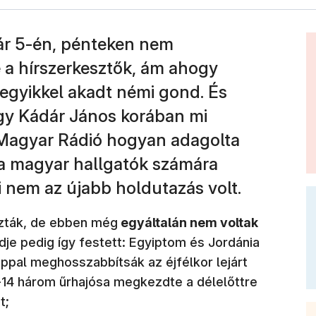
uár 5-én, pénteken nem
 a hírszerkesztők, ám ahogy
 egyikkel akadt némi gond. És
ogy Kádár János korában mi
a Magyar Rádió hogyan adagolta
l a magyar hallgatók számára
i nem az újabb holdutazás volt.
ozták, de ebben még
egyáltalán nem voltak
endje pedig így festett: Egyiptom és Jordánia
appal meghosszabbítsák az éjfélkor lejárt
-14 három űrhajósa megkezdte a délelőttre
t;