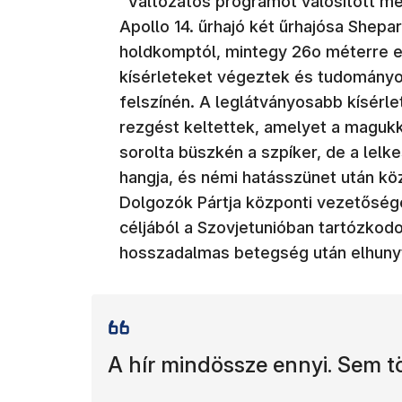
"Változatos programot valósított me
Apollo 14. űrhajó két űrhajósa Shepar
holdkomptól, mintegy 26o méterre 
kísérleteket végeztek és tudományo
felszínén. A leglátványosabb kísérle
rezgést keltettek, amelyet a magukka
sorolta büszkén a szpíker, de a lel
hangja, és némi hatásszünet után kö
Dolgozók Pártja központi vezetőségé
céljából a Szovjetunióban tartózkod
hosszadalmas betegség után elhunyt
A hír mindössze ennyi. Sem 