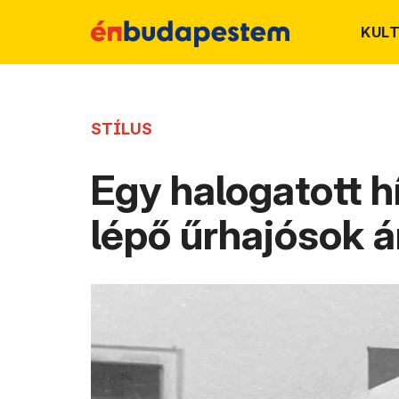
KUL
STÍLUS
Egy halogatott h
lépő űrhajósok 