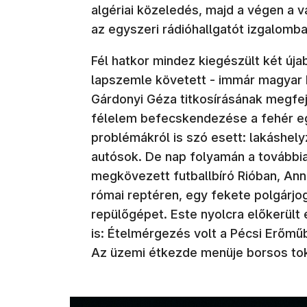
algériai közeledés, majd a végen a vá
az egyszeri rádióhallgatót izgalomba
Fél hatkor mindez kiegészült két újab
lapszemle követett - immár magyar hí
Gárdonyi Géza titkosírásának megfej
félelem befecskendezése a fehér eg
problémákról is szó esett: lakáshely
autósok. De nap folyamán a továbbiak
megkövezett futballbíró Rióban, An
római reptéren, egy fekete polgárjogi
repülőgépet. Este nyolcra előkerült
is: Ételmérgezés volt a Pécsi Erőműb
Az üzemi étkezde menüje borsos tok