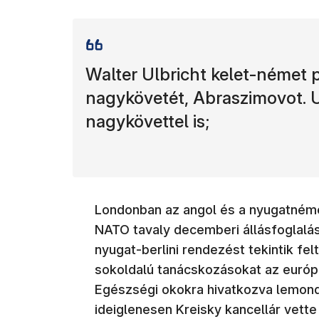
Walter Ulbricht kelet-német p
nagykövetét, Abraszimovot. Ul
nagykövettel is;
Londonban az angol és a nyugatnéme
NATO tavaly decemberi állásfoglalá
nyugat-berlini rendezést tekintik f
sokoldalú tanácskozásokat az európa
Egészségi okokra hivatkozva lemondo
ideiglenesen Kreisky kancellár vette á