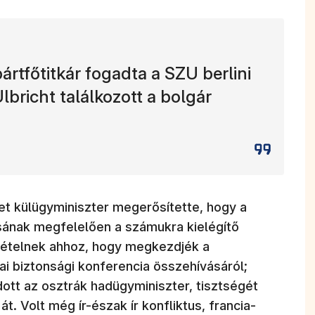
ártfőtitkár fogadta a SZU berlini
bricht találkozott a bolgár
t külügyminiszter megerősítette, hogy a
sának megfelelően a számukra kielégítő
eltételnek ahhoz, hogy megkezdjék a
i biztonsági konferencia összehívásáról;
tt az osztrák hadügyminiszter, tisztségét
t. Volt még ír-észak ír konfliktus, francia-