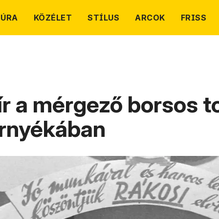
TÚRA
KÖZÉLET
STÍLUS
ARCOK
FRISS
ír a mérgező borsos t
árnyékában