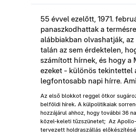
55 évvel ezelőtt, 1971. febr
panaszkodhattak a termésre
alábbiakban olvashatják, az
talán az sem érdektelen, h
számított hírnek, és hogy 
ezeket - különös tekintette
legfontosabb napi hírre. Am
Az első blokkot reggel ötkor sugár
belföldi hírek. A külpolitikaiak sorr
hozzájárul ahhoz, hogy további 36 n
közel-keleti tűzszünetet; Az Apollo
tervezett holdraszállás előkészítésé