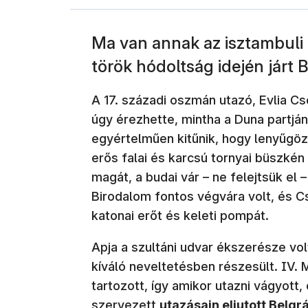
Ma van annak az isztambuli 
török hódoltság idején járt 
A 17. századi oszmán utazó, Evlia Cs
úgy érezhette, mintha a Duna partján
egyértelműen kitűnik, hogy lenyűgözt
erős falai és karcsú tornyai büszkén
magát, a budai vár – ne felejtsük el
Birodalom fontos végvára volt, és C
katonai erőt és keleti pompát.
Apja a szultáni udvar ékszerésze vol
kíváló neveltetésben részesült. IV. 
tartozott, így amikor utazni vágyott,
szervezett
utazásain eljutott Belgr