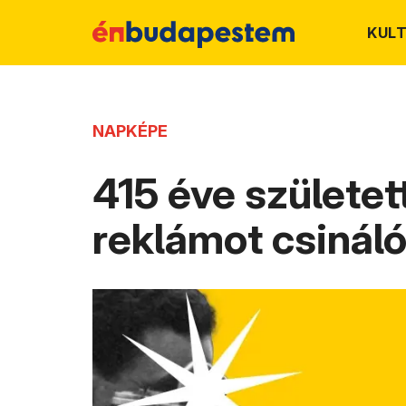
KUL
NAPKÉPE
415 éve születe
reklámot csináló