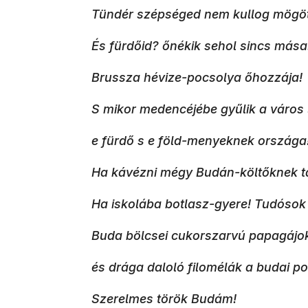
Tündér szépséged nem kullog mögött
És fürdőid? őnékik sehol sincs mása
Brussza hévize-pocsolya őhozzája!
S mikor medencéjébe gyűlik a város 
e fürdő s e föld-menyeknek országa
Ha kávézni mégy Budán-költőknek t
Ha iskolába botlasz-gyere! Tudósok
Buda bölcsei cukorszarvú papagájo
és drága daloló filomélák a budai po
Szerelmes török Budám!