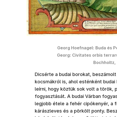
Georg Hoefnagel: Buda és Pes
Georg: Civitates orbis terra
Bochholtz,
Dicsérte a budai borokat, beszámol
kocsmákról is, ahol esténként budai
leírni, hogy köztük sok volt a török, 
fogyasztását. A budai Várban fogyas
legjobb étele a fehér cipókenyér, a fri
kárászleves és a pörkölt ponty. Bes