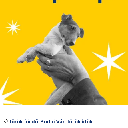
török fürdő
Budai Vár
török idők