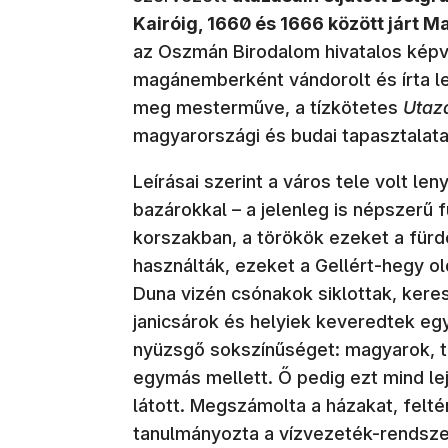
Kairóig, 1660 és 1666 között járt 
az Oszmán Birodalom hivatalos képvi
magánemberként vándorolt és írta le
meg mesterműve, a tízkötetes
Utaz
magyarországi és budai tapasztalatai
Leírásai szerint a város tele volt l
bazárokkal – a jelenleg is népszerű 
korszakban, a törökök ezeket a fürdő
használták, ezeket a Gellért-hegy ol
Duna vizén csónakok siklottak, kere
janicsárok és helyiek keveredtek egy
nyüzsgő sokszínűséget: magyarok, t
egymás mellett. Ő pedig ezt mind le
látott. Megszámolta a házakat, fel
tanulmányozta a vízvezeték-rendszer