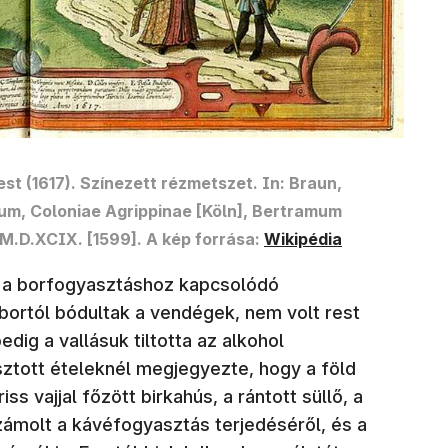
t (1617). Színezett rézmetszet. In: Braun,
rum, Coloniae Agrippinae [Köln], Bertramum
(új ablakban nyílik meg
 M.D.XCIX. [1599].
A kép forrása:
Wikipédia
t a borfogyasztáshoz kapcsolódó
 bortól bódultak a vendégek, nem volt rest
pedig a vallásuk tiltotta az alkohol
ztott ételeknél megjegyezte, hogy a föld
ss vajjal főzött birkahús, a rántott süllő, a
zámolt a kávéfogyasztás terjedéséről, és a