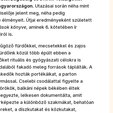
Magyarországon.
Utazásai során néha mint
selője jelent meg, néha pedig
 élményeit. Útjai eredményeként született
ások könyve
, aminek 6. kötetében ír
ról is.
enyűgöző fürdőkkel, mecsetekkel és zajos
fürdőink közül több épült ebben a
ket rituális és gyógyászati célokra is
dalából fakadó meleg források táplálták. A
skedők hozták portékáikat, a parton
mással. Cselebi csodálattal figyelte a
örökök, balkáni népek békében éltek
jegyezte, lelkesen dokumentálta, amit
térképezte a különböző szakmákat, behatóan
eket, a díszkutakat és közkutakat,