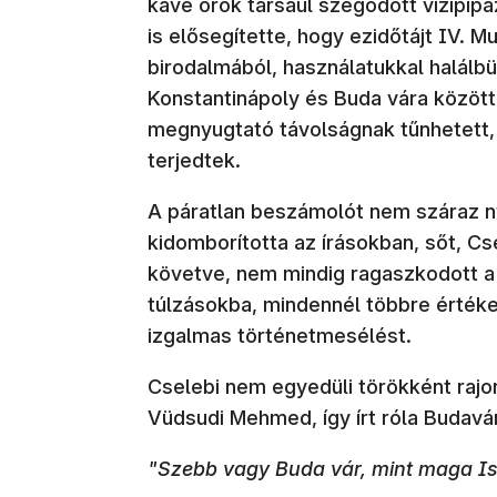
kávé örök társául szegődött vizipipáz
is elősegítette, hogy ezidőtájt IV. M
birodalmából, használatukkal halálbü
Konstantinápoly és Buda vára közöt
megnyugtató távolságnak tűnhetett,
terjedtek.
A páratlan beszámolót nem száraz ny
kidomborította az írásokban, sőt, Cs
követve, nem mindig ragaszkodott a
túlzásokba, mindennél többre értéke
izgalmas történetmesélést.
Cselebi nem egyedüli törökként rajon
Vüdsudi Mehmed, így írt róla Budavá
"Szebb vagy Buda vár, mint maga I