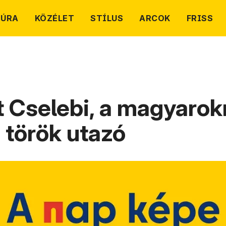
TÚRA
KÖZÉLET
STÍLUS
ARCOK
FRISS
tt Cselebi, a magyaro
 török utazó