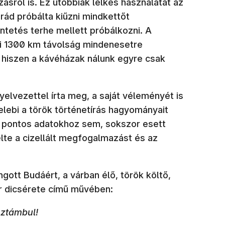
ásról is. Ez utóbbiak lelkes használatát az
urád próbálta kiűzni mindkettőt
ntetés terhe mellett próbálkozni. A
ti 1300 km távolság mindenesetre
 hiszen a kávéházak nálunk egyre csak
elvezettel írta meg, a saját véleményét is
elebi a török történetírás hagyományait
 pontos adatokhoz sem, sokszor esett
lte a cizellált megfogalmazást és az
gott Budáért, a várban élő, török költő,
r dicsérete című művében:
sztámbul!