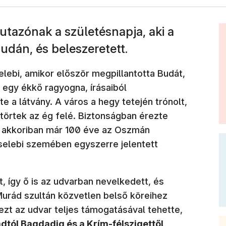
utazónak a születésnapja, aki a
Budán, és beleszeretett.
elebi, amikor először megpillantotta Budát,
 egy ékkő ragyogna, írásaiból
e a látvány. A város a hegy tetején trónolt,
 törtek az ég felé. Biztonságban érezte
 – akkoriban már 100 éve az Oszmán
selebi szemében egyszerre jelentett
t, így ő is az udvarban nevelkedett, és
Murád szultán közvetlen belső köreihez
 ezt az udvar teljes támogatásával tehette,
ádtól Bagdadig és a Krím-félszigettől