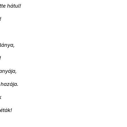
e hátul!
!
lánya,
!
anyája,
 hazája.
k
éták!