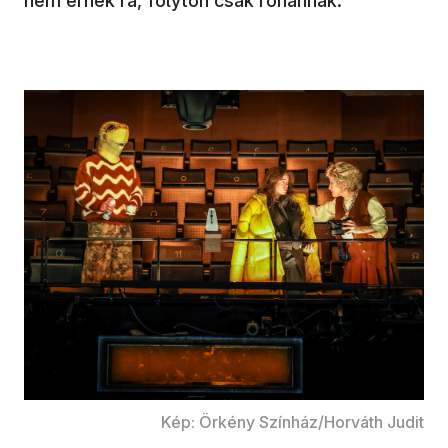
nem érnek rá, folyton csak rohannak.
Kép: Örkény Színház/Horváth Judit