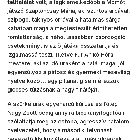
telitalálat
volt, a legkiemelkedőbb a Momót
játszó Szaplonczay Mária, aki szurtos arcával,
szipogó, taknyos orrával a hatalmas sárga
kabátban maga a megtestesült érinthetetlen
romlatlanság, a néhol lassabban csordogáló
cselekményt is az ő játéka összetartja és
izgalmassá teszi. Illetve Für Anikó Hóra
mestere, aki az idő uraként a halál maga, jól
egyensúlyoz a pátosz és gyermeki mesevilág
nyelve között, egy pillanatig sem érezzük
giccses túlzásnak a nagy fináléját.
A szürke urak egyenarcú kórusa és főleg
Nagy Zsolt pedig annyira bicskanyitogatóan
szólaltatja meg az ostoba, agresszív hatalom
nyelvezetét, hogy a második felvonást
bevezető kis közjátéka alatt másodpercek