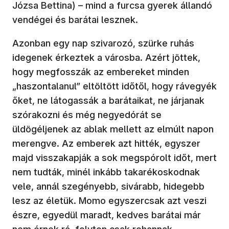
Józsa Bettina) – mind a furcsa gyerek állandó
vendégei és barátai lesznek.
Azonban egy nap szivarozó, szürke ruhás
idegenek érkeztek a városba. Azért jöttek,
hogy megfosszák az embereket minden
„haszontalanul” eltöltött időtől, hogy rávegyék
őket, ne látogassák a barátaikat, ne járjanak
szórakozni és még negyedórát se
üldögéljenek az ablak mellett az elmúlt napon
merengve. Az emberek azt hitték, egyszer
majd visszakapják a sok megspórolt időt, mert
nem tudták, minél inkább takarékoskodnak
vele, annál szegényebb, sivárabb, hidegebb
lesz az életük. Momo egyszercsak azt veszi
észre, egyedül maradt, kedves barátai már