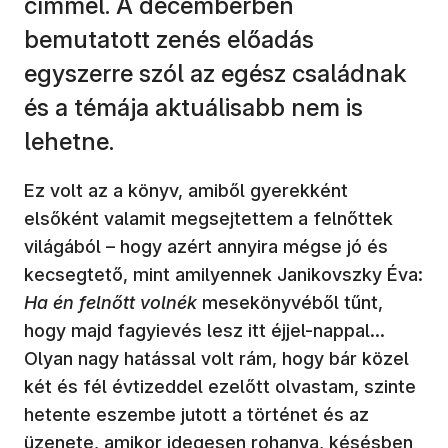
címmel. A decemberben
bemutatott zenés előadás
egyszerre szól az egész családnak
és a témája aktuálisabb nem is
lehetne.
Ez volt az a könyv, amiből gyerekként
elsőként valamit megsejtettem a felnőttek
világából – hogy azért annyira mégse jó és
kecsegtető, mint amilyennek Janikovszky Éva:
Ha én felnőtt volnék
mesekönyvéből tűnt,
hogy majd fagyievés lesz itt éjjel-nappal…
Olyan nagy hatással volt rám, hogy bár közel
két és fél évtizeddel ezelőtt olvastam, szinte
hetente eszembe jutott a történet és az
üzenete, amikor idegesen rohanva, késésben