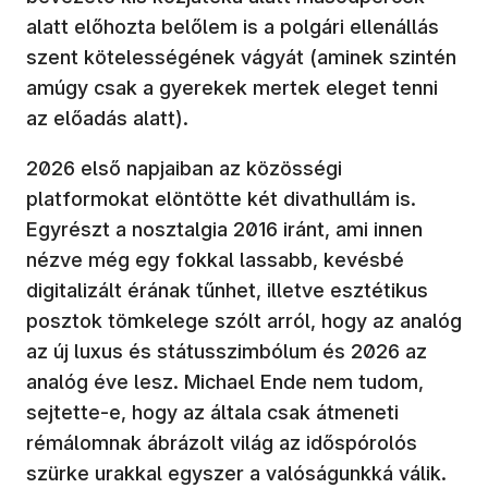
alatt előhozta belőlem is a polgári ellenállás
szent kötelességének vágyát (aminek szintén
amúgy csak a gyerekek mertek eleget tenni
az előadás alatt).
2026 első napjaiban az közösségi
platformokat elöntötte két divathullám is.
Egyrészt a nosztalgia 2016 iránt, ami innen
nézve még egy fokkal lassabb, kevésbé
digitalizált érának tűnhet, illetve esztétikus
posztok tömkelege szólt arról, hogy az analóg
az új luxus és státusszimbólum és 2026 az
analóg éve lesz. Michael Ende nem tudom,
sejtette-e, hogy az általa csak átmeneti
rémálomnak ábrázolt világ az időspórolós
szürke urakkal egyszer a valóságunkká válik.