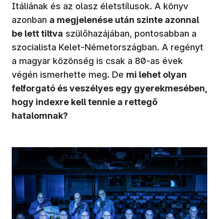
Itáliának és az olasz életstílusok. A könyv
azonban
a megjelenése után szinte azonnal
be lett tiltva
szülőhazájában, pontosabban a
szocialista Kelet-Németországban. A regényt
a magyar közönség is csak a 80-as évek
végén ismerhette meg. De
mi lehet olyan
felforgató és veszélyes egy gyerekmesében,
hogy indexre kell tennie a rettegő
hatalomnak?