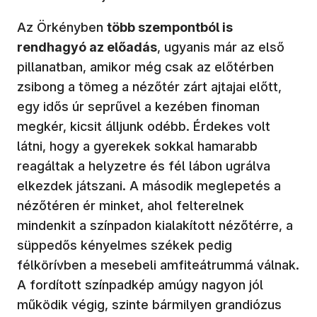
Az Örkényben
több szempontból is
rendhagyó az előadás
, ugyanis már az első
pillanatban, amikor még csak az előtérben
zsibong a tömeg a nézőtér zárt ajtajai előtt,
egy idős úr seprűvel a kezében finoman
megkér, kicsit álljunk odébb. Érdekes volt
látni, hogy a gyerekek sokkal hamarabb
reagáltak a helyzetre és fél lábon ugrálva
elkezdek játszani. A második meglepetés a
nézőtéren ér minket, ahol felterelnek
mindenkit a színpadon kialakított nézőtérre, a
süppedős kényelmes székek pedig
félkörívben a mesebeli amfiteátrummá válnak.
A fordított színpadkép amúgy nagyon jól
működik végig, szinte bármilyen grandiózus