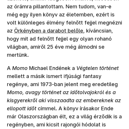
az órámra pillantottam. Nem tudom, van-e
még egy ilyen könyv az életemben, ezért is
volt különleges élmény felnőtt fejjel megnézni
az
Örkényben a darabot belőle
, kíváncsian,
hogy mit ad felnőtt fejjel egy olyan rohanó
világban, amiről 25 éve még álmodni se
mertünk.
A
Momo
Michael Endének a
Végtelen történet
mellett a másik ismert ifjúsági fantasy
regénye, ami 1973-ban jelent meg eredetileg
Momo, avagy történet az időtolvajokról és a
kisgyerekről aki visszaadta az embereknek az
ellopott időt
címmel. A könyv írásakor Ende
már Olaszországban élt, ez a világ érződik is a
regényben, ami kicsit rajongói hódolat is