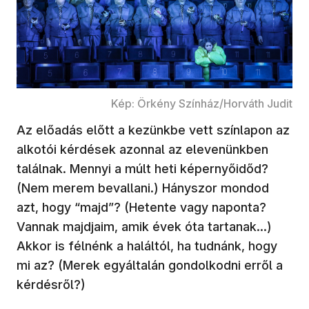
Kép: Örkény Színház/Horváth Judit
Az előadás előtt a kezünkbe vett színlapon az
alkotói kérdések azonnal az elevenünkben
találnak. Mennyi a múlt heti képernyőidőd?
(Nem merem bevallani.) Hányszor mondod
azt, hogy “majd”? (Hetente vagy naponta?
Vannak majdjaim, amik évek óta tartanak…)
Akkor is félnénk a haláltól, ha tudnánk, hogy
mi az? (Merek egyáltalán gondolkodni erről a
kérdésről?)