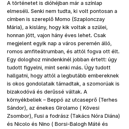
A történetet is dióhéjban már a színlap
elmeséli. Senki nem tudta, ki volt pontosan a
címben is szereplő Momo (Szaplonczay
Mária), a kislány, hogy kik voltak a szülei,
honnan jött, vajon hány éves lehet. Csak
megjelent egyik nap a város peremén álló,
romos amfiteátrumban, és attól fogva ott élt.
Egy dologhoz mindenkinél jobban értett: úgy
tudott figyelni, mint senki más. Úgy tudott
hallgatni, hogy attól a legbutább embereknek
is okos gondolataik támadtak, a szomorúak is
bizakodóvá és derűssé váltak. A
környékbeliek – Beppó az utcaseprő (Terhes
Sándor), az énekes Girolamo ( Kövesi
Zsombor), Fusi a fodrász (Takács Nóra Diána)
és Nicolo és Nino ( Borsi-Balogh Máté és