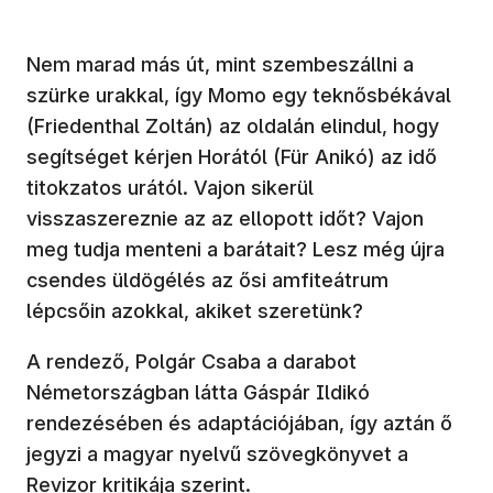
Nem marad más út, mint szembeszállni a
szürke urakkal, így Momo egy teknősbékával
(Friedenthal Zoltán) az oldalán elindul, hogy
segítséget kérjen Horától (Für Anikó) az idő
titokzatos urától. Vajon sikerül
visszaszereznie az az ellopott időt? Vajon
meg tudja menteni a barátait? Lesz még újra
csendes üldögélés az ősi amfiteátrum
lépcsőin azokkal, akiket szeretünk?
A rendező, Polgár Csaba a darabot
Németországban látta Gáspár Ildikó
rendezésében és adaptációjában, így aztán ő
jegyzi a magyar nyelvű szövegkönyvet a
Revizor kritikája szerint.