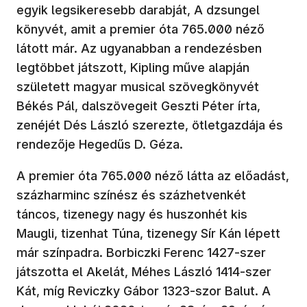
egyik legsikeresebb darabját, A dzsungel
könyvét, amit a premier óta 765.000 néző
látott már. Az ugyanabban a rendezésben
legtöbbet játszott, Kipling műve alapján
született magyar musical szövegkönyvét
Békés Pál, dalszövegeit Geszti Péter írta,
zenéjét Dés László szerezte, ötletgazdája és
rendezője Hegedűs D. Géza.
A premier óta 765.000 néző látta az előadást,
százharminc színész és százhetvenkét
táncos, tizenegy nagy és huszonhét kis
Maugli, tizenhat Túna, tizenegy Sír Kán lépett
már színpadra. Borbiczki Ferenc 1427-szer
játszotta el Akelát, Méhes László 1414-szer
Kát, míg Reviczky Gábor 1323-szor Balut. A