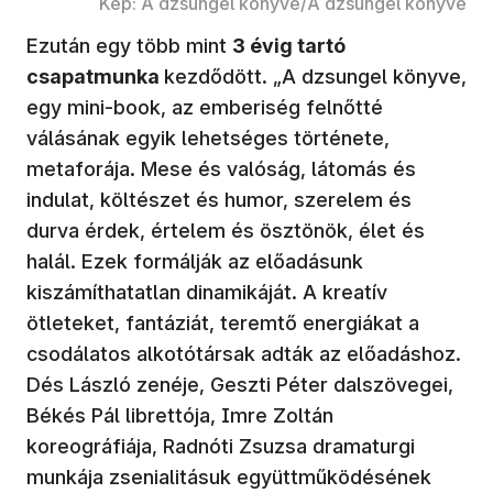
Kép: A dzsungel könyve/A dzsungel könyve
Ezután egy több mint
3 évig tartó
csapatmunka
kezdődött. „A dzsungel könyve,
egy mini-book, az emberiség felnőtté
válásának egyik lehetséges története,
metaforája. Mese és valóság, látomás és
indulat, költészet és humor, szerelem és
durva érdek, értelem és ösztönök, élet és
halál. Ezek formálják az előadásunk
kiszámíthatatlan dinamikáját. A kreatív
ötleteket, fantáziát, teremtő energiákat a
csodálatos alkotótársak adták az előadáshoz.
Dés László zenéje, Geszti Péter dalszövegei,
Békés Pál librettója, Imre Zoltán
koreográfiája, Radnóti Zsuzsa dramaturgi
munkája zsenialitásuk együttműködésének