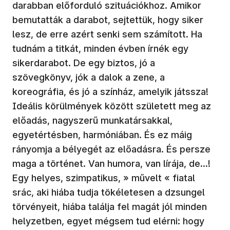
darabban előforduló szituációkhoz. Amikor
bemutatták a darabot, sejtettük, hogy siker
lesz, de erre azért senki sem számított. Ha
tudnám a titkát, minden évben írnék egy
sikerdarabot. De egy biztos, jó a
szövegkönyv, jók a dalok a zene, a
koreográfia, és jó a színház, amelyik játssza!
Ideális körülmények között született meg az
előadás, nagyszerű munkatársakkal,
egyetértésben, harmóniában. És ez máig
rányomja a bélyegét az előadásra. És persze
maga a történet. Van humora, van lírája, de…!
Egy helyes, szimpatikus, » művelt « fiatal
srác, aki hiába tudja tökéletesen a dzsungel
törvényeit, hiába találja fel magát jól minden
helyzetben, egyet mégsem tud elérni: hogy