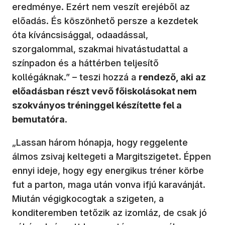
eredménye. Ezért nem veszít erejéből az
előadás. És köszönhető persze a kezdetek
óta kíváncsisággal, odaadással,
szorgalommal, szakmai hivatástudattal a
színpadon és a háttérben teljesítő
kollégáknak.” – teszi hozzá a
rendező, aki az
előadásban részt vevő főiskolásokat nem
szokványos tréninggel készítette fel a
bemutatóra
.
„Lassan három hónapja, hogy reggelente
álmos zsivaj keltegeti a Margitszigetet. Éppen
ennyi ideje, hogy egy energikus tréner körbe
fut a parton, maga után vonva ifjú karavánját.
Miután végigkocogtak a szigeten, a
konditeremben tetőzik az izomláz, de csak jó