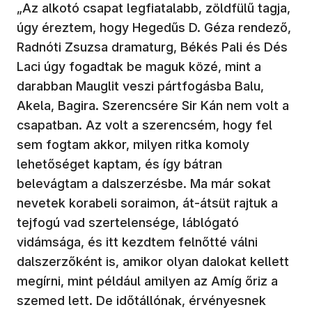
„Az alkotó csapat legfiatalabb, zöldfülű tagja,
úgy éreztem, hogy Hegedűs D. Géza rendező,
Radnóti Zsuzsa dramaturg, Békés Pali és Dés
Laci úgy fogadtak be maguk közé, mint a
darabban Mauglit veszi pártfogásba Balu,
Akela, Bagira. Szerencsére Sir Kán nem volt a
csapatban. Az volt a szerencsém, hogy fel
sem fogtam akkor, milyen ritka komoly
lehetőséget kaptam, és így bátran
belevágtam a dalszerzésbe. Ma már sokat
nevetek korabeli soraimon, át-átsüt rajtuk a
tejfogú vad szertelensége, láblógató
vidámsága, és itt kezdtem felnőtté válni
dalszerzőként is, amikor olyan dalokat kellett
megírni, mint például amilyen az Amíg őriz a
szemed lett. De időtállónak, érvényesnek