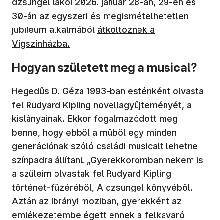
dzsungel lakói 2026. január 28-án, 29-én és
30-án az egyszeri és megismételhetetlen
jubileum alkalmából
átköltöznek a
Vígszínházba.
Hogyan született meg a musical?
Hegedűs D. Géza 1993-ban esténként olvasta
fel Rudyard Kipling novellagyűjteményét, a
kislányainak. Ekkor fogalmazódott meg
benne, hogy ebből a műből egy minden
generációnak szóló családi musicalt lehetne
színpadra állítani. „Gyerekkoromban nekem is
a szüleim olvastak fel Rudyard Kipling
történet-fűzéréből, A dzsungel könyvéből.
Aztán az ibrányi moziban, gyerekként az
emlékezetembe égett ennek a felkavaró