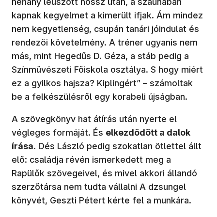
néhány leúszott hossz után, a szaunában
kapnak kegyelmet a kimerült ifjak. Ám mindez
nem kegyetlenség, csupán tanári jóindulat és
rendezői követelmény. A tréner ugyanis nem
más, mint Hegedűs D. Géza, a stáb pedig a
Színművészeti Főiskola osztálya. S hogy miért
ez a gyilkos hajsza? Kiplingért” – számoltak
be a felkészülésről egy korabeli újságban.
A szövegkönyv hat átírás után nyerte el
végleges formáját. És
elkezdődött a dalok
írása
. Dés László pedig szokatlan ötlettel állt
elő: családja révén ismerkedett meg a
Rapülők szövegeivel, és mivel akkori állandó
szerzőtársa nem tudta vállalni A dzsungel
könyvét, Geszti Pétert kérte fel a munkára.