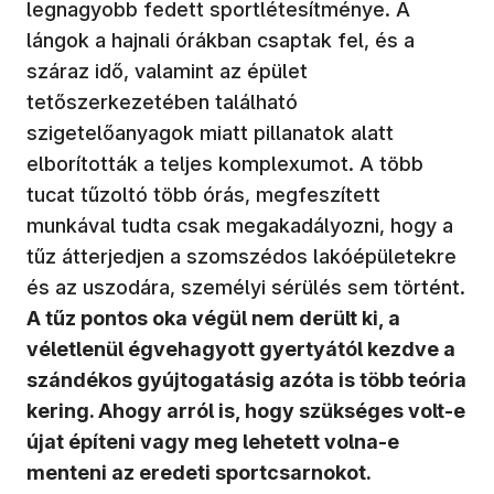
legnagyobb fedett sportlétesítménye. A
lángok a hajnali órákban csaptak fel, és a
száraz idő, valamint az épület
tetőszerkezetében található
szigetelőanyagok miatt pillanatok alatt
elborították a teljes komplexumot. A több
tucat tűzoltó több órás, megfeszített
munkával tudta csak megakadályozni, hogy a
tűz átterjedjen a szomszédos lakóépületekre
és az uszodára, személyi sérülés sem történt.
A tűz pontos oka végül nem derült ki, a
véletlenül égvehagyott gyertyától kezdve a
szándékos gyújtogatásig azóta is több teória
kering. Ahogy arról is, hogy szükséges volt-e
újat építeni vagy meg lehetett volna-e
menteni az eredeti sportcsarnokot.