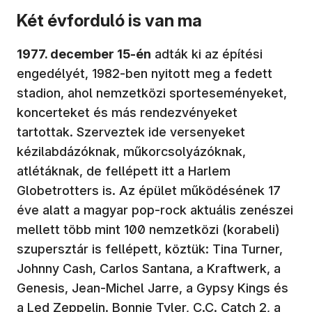
Két évforduló is van ma
1977. december 15-én
adták ki az építési
engedélyét, 1982-ben nyitott meg a fedett
stadion, ahol nemzetközi sporteseményeket,
koncerteket és más rendezvényeket
tartottak. Szerveztek ide versenyeket
kézilabdázóknak, műkorcsolyázóknak,
atlétáknak, de fellépett itt a Harlem
Globetrotters is. Az épület működésének 17
éve alatt a magyar pop-rock aktuális zenészei
mellett több mint 100 nemzetközi (korabeli)
szupersztár is fellépett, köztük: Tina Turner,
Johnny Cash, Carlos Santana, a Kraftwerk, a
Genesis, Jean-Michel Jarre, a Gypsy Kings és
a Led Zeppelin. Bonnie Tyler, C.C. Catch 2, a