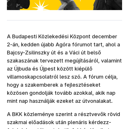
A Budapesti Közlekedési Központ december
2-án, kedden újabb Agóra fórumot tart, ahol a
Bajcsy-Zsilinszky út és a Váci út belső
szakaszának tervezett megújításáról, valamint
az Újbuda és Újpest között kiépülő
villamoskapcsolatról lesz szó. A fórum célja,
hogy a szakemberek a fejlesztéseket
közösen gondolják tovább azokkal, akik nap
mint nap használják ezeket az útvonalakat.
A BKK közleménye szerint a résztvevők rövid
szakmai előadások után plenáris kérdezz-