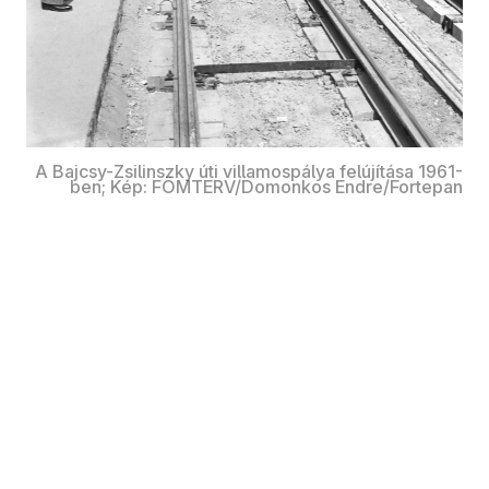
A Bajcsy-Zsilinszky úti villamospálya felújítása 1961-
ben; Kép: FÖMTERV/Domonkos Endre/Fortepan