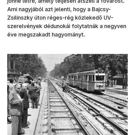
jönne létre, amely teljesen átszeli a fővárost.
Ami nagyjából azt jelenti, hogy a Bajcsy-
Zsilinszky úton réges-rég közlekedő UV-
szerelvények dédunokái folytatnák a negyven
éve megszakadt hagyományt.