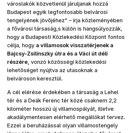
városlakók közvetlenül járuljanak hozzá
Budapest egyik legfontosabb belvárosi
tengelyének jövőjéhez" – írja közleményében
a fővárosi társaság,s külön is hangsúlyozzák,
hogy a Budapesti Közlekedési Központ fontos
célja, hogy
a villamosok visszatérjenek a
Bajcsy-Zsilinszky útra és a Váci út déli
részére,
vonzó közösségi közlekedési
lehetőséget nyújtva az utasoknak a
belvároson keresztül.
A cél elérése érdekében a társaság a Lehel
tér és a Deák Ferenc tér közé csaknem 2,2
kilométer hosszú új villamospályát, illetve
akadálymentesen elérhető megállókat tervez.
Ezzel a beruházással olyan villamostengely