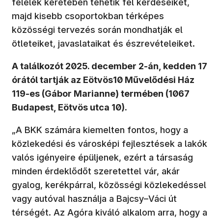
felelek keretében tehetik fel kérdéseiket,
majd kisebb csoportokban térképes
közösségi tervezés során mondhatják el
ötleteiket, javaslataikat és észrevételeiket.
A találkozót 2025. december 2-án, kedden 17
órától tartják az Eötvös10 Művelődési Ház
119-es (Gábor Marianne) termében (1067
Budapest, Eötvös utca 10).
„A BKK számára kiemelten fontos, hogy a
közlekedési és városképi fejlesztések a lakók
valós igényeire épüljenek, ezért a társaság
minden érdeklődőt szeretettel vár, akár
gyalog, kerékpárral, közösségi közlekedéssel
vagy autóval használja a Bajcsy–Váci út
térségét. Az Agóra kiváló alkalom arra, hogy a