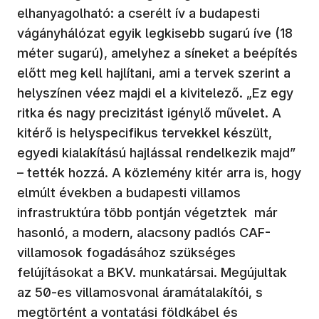
elhanyagolható: a cserélt ív a budapesti
vágányhálózat egyik legkisebb sugarú íve (18
méter sugarú), amelyhez a síneket a beépítés
előtt meg kell hajlítani, ami a tervek szerint a
helyszínen véez majdi el a kivitelező. „Ez egy
ritka és nagy precizitást igénylő művelet. A
kitérő is helyspecifikus tervekkel készült,
egyedi kialakítású hajlással rendelkezik majd”
– tették hozzá. A közlemény kitér arra is, hogy
elmúlt években a budapesti villamos
infrastruktúra több pontján végetztek már
hasonló, a modern, alacsony padlós CAF-
villamosok fogadásához szükséges
felújításokat a BKV. munkatársai. Megújultak
az 50-es villamosvonal áramátalakítói, s
megtörtént a vontatási földkábel és