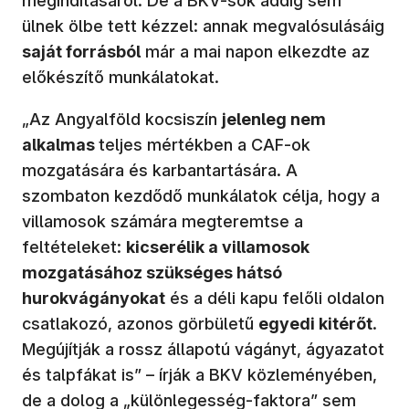
megindításáról. De a BKV-sok addig sem
ülnek ölbe tett kézzel: annak megvalósulásáig
saját forrásból
már a mai napon elkezdte az
előkészítő munkálatokat.
„Az Angyalföld kocsiszín
jelenleg nem
alkalmas
teljes mértékben a CAF-ok
mozgatására és karbantartására. A
szombaton kezdődő munkálatok célja, hogy a
villamosok számára megteremtse a
feltételeket:
kicserélik a villamosok
mozgatásához szükséges hátsó
hurokvágányokat
és a déli kapu felőli oldalon
csatlakozó, azonos görbületű
egyedi kitérőt
.
Megújítják a rossz állapotú vágányt, ágyazatot
és talpfákat is” – írják a BKV közleményében,
de a dolog a „különlegesség-faktora” sem