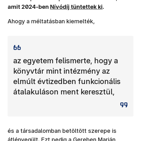
(új ablakban nyílik meg)
amit 2024-ben
Nívódíj tüntettek ki
.
Ahogy a méltatásban kiemelték,
az egyetem felismerte, hogy a
könyvtár mint intézmény az
elmúlt évtizedben funkcionális
átalakuláson ment keresztül,
és a társadalomban betöltött szerepe is
átlényegült. Ezt pedig a Gereben Marián