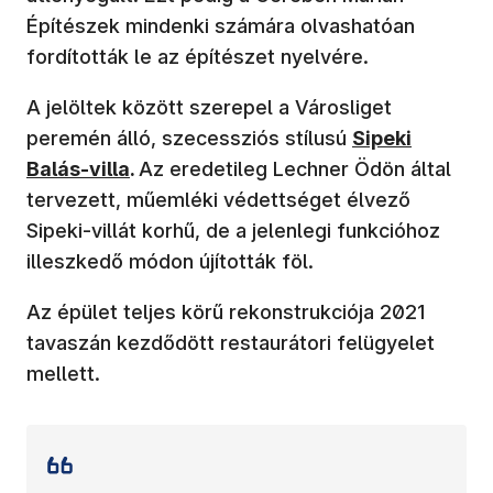
Építészek mindenki számára olvashatóan
fordították le az építészet nyelvére.
A jelöltek között szerepel a Városliget
(új ablakban n
peremén álló, szecessziós stílusú
Sipeki
Balás-villa
.
Az eredetileg Lechner Ödön által
tervezett, műemléki védettséget élvező
Sipeki-villát korhű, de a jelenlegi funkcióhoz
illeszkedő módon újították föl.
Az épület teljes körű rekonstrukciója 2021
tavaszán kezdődött restaurátori felügyelet
mellett.