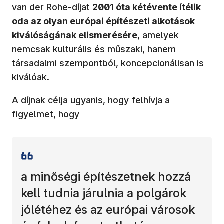
van der Rohe-díjat
2001 óta kétévente ítélik
oda az olyan európai építészeti alkotások
kiválóságának elismerésére
, amelyek
nemcsak kulturális és műszaki, hanem
társadalmi szempontból, koncepcionálisan is
kiválóak.
(új ablakban nyílik meg)
A díjnak célja
ugyanis, hogy felhívja a
figyelmet, hogy
a minőségi építészetnek hozzá
kell tudnia járulnia a polgárok
jólétéhez és az európai városok