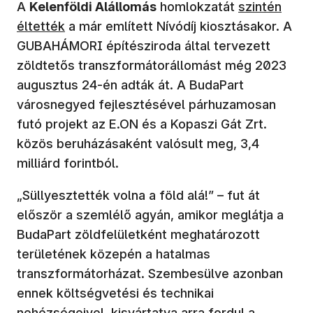
(új ablakban
A
Kelenföldi Alállomás
homlokzatát
szintén
éltették
a már említett Nívódíj kiosztásakor. A
GUBAHÁMORI építésziroda által tervezett
zöldtetős transzformátorállomást még 2023
augusztus 24-én adták át. A BudaPart
városnegyed fejlesztésével párhuzamosan
futó projekt az E.ON és a Kopaszi Gát Zrt.
közös beruházásaként valósult meg, 3,4
milliárd forintból.
„Süllyesztették volna a föld alá!” – fut át
először a szemlélő agyán, amikor meglátja a
BudaPart zöldfelületként meghatározott
területének közepén a hatalmas
transzformátorházat. Szembesülve azonban
ennek költségvetési és technikai
nehézségeivel, kisvártatva arra fordul a