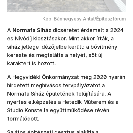
Kép: Bánhegyesy Antal/Építészfórum
A
Normafa Síház
dicséretet érdemelt a 2024-
(új ablakban nyílik m
es Nívódíj kiosztásakor. Mint
akkor írták
, a
síház jellege idézőjelbe került: a bővítmény
kereste és megtalálta a helyét, sőt új
karaktert is hozott.
A Hegyvidéki Önkormányzat még 2020 nyarán
hirdetett meghívásos tervpályázatot a
Normafa Síház épületének felújítására. A
nyertes elképzelés a Hetedik Műterem és a
Studio Konstella együttműködése révén
formálódott.
Sajátos építészeti gesztus alakítja a