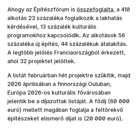
(új ablakban nyílik meg
Ahogy az Építészfórum is
összefoglalta
, a 410
alkotás 23 százaléka foglalkozik a lakhatás
kérdésével, 13 százalék kulturális
programokhoz kapcsolódik. Az alkotások 56
százaléka új építés, 44 százalékuk átalakítás.
A legtöbb jelölés Franciaországból érkezett,
ahol 32 projektet jelöltek.
A listát februárban hét projektre szűkítik, majd
2026 áprilisában a finnországi Ouluban,
Európa 2026-os kulturális fővárosában
jelentik be a díjazottak listáját. A fődíj (60 000
euró) mellett magában foglalja a feltörekvő
építészeket elismerő díjat is (20 000 euró).