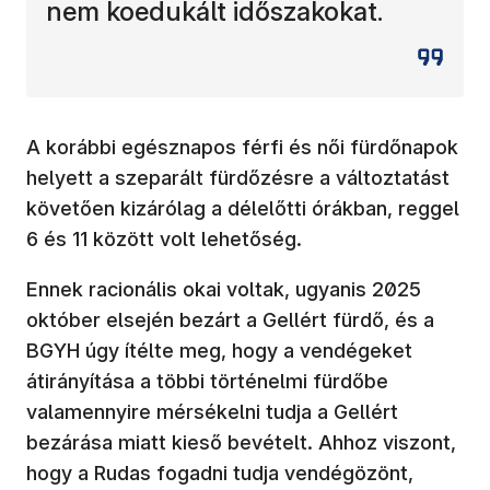
nem koedukált időszakokat.
A korábbi egésznapos férfi és női fürdőnapok
helyett a szeparált fürdőzésre a változtatást
követően kizárólag a délelőtti órákban, reggel
6 és 11 között volt lehetőség.
Ennek racionális okai voltak, ugyanis 2025
október elsején bezárt a Gellért fürdő, és a
BGYH úgy ítélte meg, hogy a vendégeket
átirányítása a többi történelmi fürdőbe
valamennyire mérsékelni tudja a Gellért
bezárása miatt kieső bevételt. Ahhoz viszont,
hogy a Rudas fogadni tudja vendégözönt,