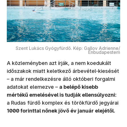
Szent Lukács Gyógyfürdő. Kép: Gallov Adrienne/
Énbudapestem
A közleményben azt írják, a nem koedukált
időszakok miatt keletkező árbevétel-kiesését
– a már rendelkezésre álló októberi forgalmi
adatokat elemezve –
a belépő kisebb
mértékű emelésével is tudják ellensúlyozni
:
a Rudas fürdő komplex és törökfürdő jegyárai
1000 forinttal nőnek jövő év január elejétől
.