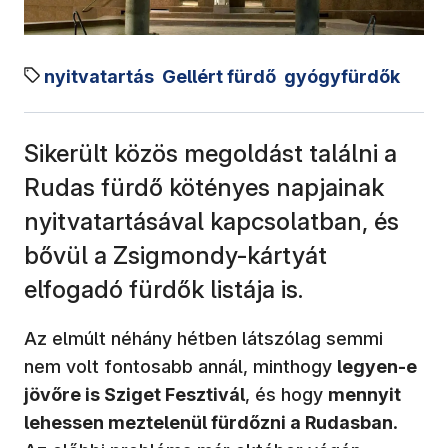
nyitvatartás
Gellért fürdő
gyógyfürdők
Sikerült közös megoldást találni a
Rudas fürdő kötényes napjainak
nyitvatartásával kapcsolatban, és
bővül a Zsigmondy-kártyát
elfogadó fürdők listája is.
Az elmúlt néhány hétben látszólag semmi
nem volt fontosabb annál, minthogy
legyen-e
jövőre is Sziget Fesztivál
, és hogy
mennyit
lehessen meztelenül fürdőzni a Rudasban
.