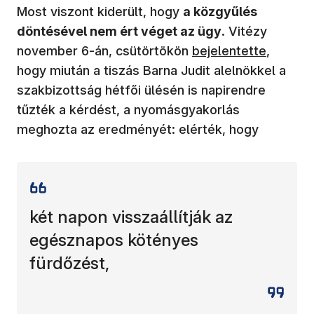
Most viszont kiderült, hogy
a közgyűlés
döntésével nem ért véget az ügy
. Vitézy
(új ablakban nyílik 
november 6-án, csütörtökön
bejelentette
,
hogy miután a tiszás Barna Judit alelnökkel a
szakbizottság hétfői ülésén is napirendre
tűzték a kérdést, a nyomásgyakorlás
meghozta az eredményét: elérték, hogy
két napon visszaállítják az
egésznapos kötényes
fürdőzést,