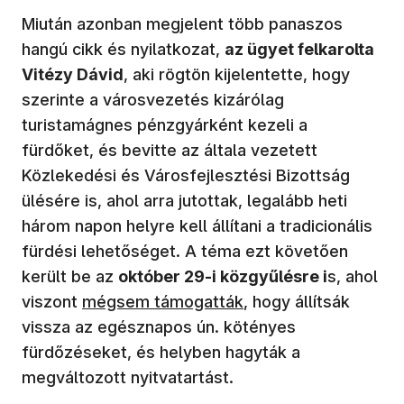
Miután azonban megjelent több panaszos
hangú cikk és nyilatkozat,
az ügyet felkarolta
Vitézy Dávid
, aki rögtön kijelentette, hogy
szerinte a városvezetés kizárólag
turistamágnes pénzgyárként kezeli a
fürdőket, és bevitte az általa vezetett
Közlekedési és Városfejlesztési Bizottság
ülésére is, ahol arra jutottak, legalább heti
három napon helyre kell állítani a tradicionális
fürdési lehetőséget. A téma ezt követően
került be az
október 29-i közgyűlésre i
s, ahol
(új ablakban nyílik meg)
viszont
mégsem támogatták
, hogy állítsák
vissza az egésznapos ún. kötényes
fürdőzéseket, és helyben hagyták a
megváltozott nyitvatartást.