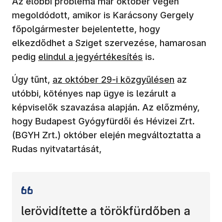
Az előbbi probléma már október végén
megoldódott, amikor is Karácsony Gergely
főpolgármester bejelentette, hogy
elkezdődhet a Sziget szervezése, hamarosan
(új ablakban nyílik meg)
pedig
elindul a jegyértékesítés
is.
(új ablakban nyílik meg)
Úgy tűnt,
az október 29-i közgyűlésen
az
utóbbi, kötényes nap ügye is lezárult a
képviselők szavazása alapján. Az előzmény,
hogy Budapest Gyógyfürdői és Hévizei Zrt.
(BGYH Zrt.) október elején megváltoztatta a
Rudas nyitvatartását,
lerövidítette a törökfürdőben a