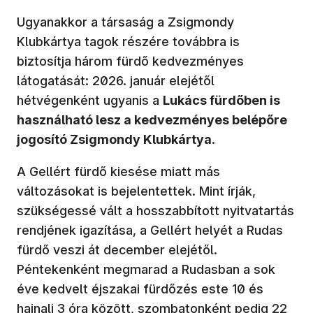
Ugyanakkor a társaság a Zsigmondy
Klubkártya tagok részére továbbra is
biztosítja három fürdő kedvezményes
látogatását: 2026. január elejétől
hétvégenként ugyanis a
Lukács fürdőben is
használható lesz a kedvezményes belépőre
jogosító Zsigmondy Klubkártya
.
A Gellért fürdő kiesése miatt más
változásokat is bejelentettek. Mint írják,
szükségessé vált a hosszabbított nyitvatartás
rendjének igazítása, a Gellért helyét a Rudas
fürdő veszi át december elejétől.
Péntekenként megmarad a Rudasban a sok
éve kedvelt éjszakai fürdőzés este 10 és
hajnali 3 óra között, szombatonként pedig 22