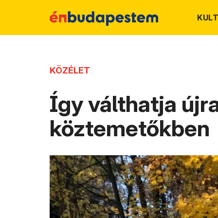
KUL
KÖZÉLET
Így válthatja újr
köztemetőkben