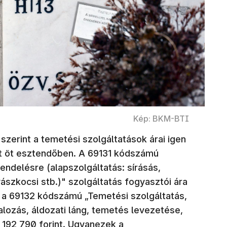
Kép: BKM-BTI
i szerint a temetési szolgáltatások árai igen
t öt esztendőben. A 69131 kódszámú
endelésre (alapszolgáltatás: sírásás,
ászkocsi stb.)" szolgáltatás fogyasztói ára
t, a 69132 kódszámú „Temetési szolgáltatás,
alozás, áldozati láng, temetés levezetése,
 192 790 forint. Ugyanezek a