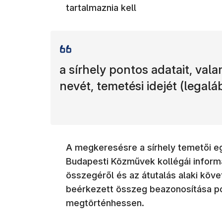
tartalmaznia kell
a sírhely pontos adatait, vala
nevét, temetési idejét (legal
A megkeresésre a sírhely temetői e
Budapesti Közművek kollégái inform
összegéről és az átutalás alaki köv
beérkezett összeg beazonosítása p
megtörténhessen.