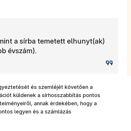
mint a sírba temetett elhunyt(ak)
ább évszám).
gyeztetését és szemléjét követően a
ációt küldenek a sírhosszabbítás pontos
etelményeiről, annak érdekében, hogy a
ontos legyen és a számlázás