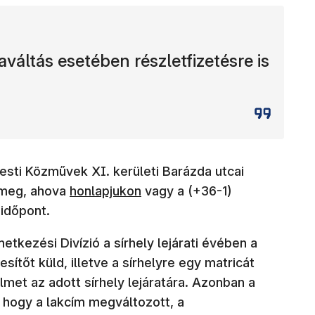
áltás esetében részletfizetésre is
esti Közművek XI. kerületi Barázda utcai
 meg, ahova
honlapjukon
vagy a (+36-1)
időpont.
kezési Divízió a sírhely lejárati évében a
ítőt küld, illetve a sírhelyre egy matricát
elmet az adott sírhely lejáratára. Azonban a
 hogy a lakcím megváltozott, a