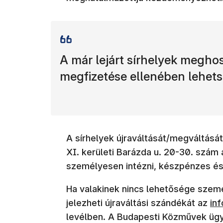
A már lejárt sírhelyek megho
megfizetése ellenében lehets
A sírhelyek újraváltását/megváltásá
XI. kerületi Barázda u. 20-30. szám a
személyesen intézni, készpénzes és
Ha valakinek nincs lehetősége szemé
jelezheti újraváltási szándékát az
in
levélben. A Budapesti Közművek üg