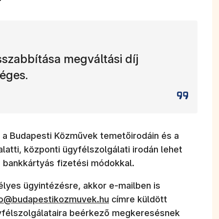
sszabbítása megváltási díj
éges.
t a Budapesti Közművek temetőirodáin és a
latti, központi ügyfélszolgálati irodán lehet
 bankkártyás fizetési módokkal.
lyes ügyintézésre, akkor e-mailben is
fo@budapestikozmuvek.hu
címre küldött
yfélszolgálataira beérkező megkeresésnek