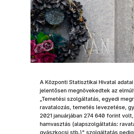
A Központi Statisztikai Hivatal adata
jelentősen megnövekedtek az elmúl
„Temetési szolgáltatás, egyedi megr
ravatalozás, temetés levezetése, gy
2021 januárjában 274 640 forint vol
hamvasztás (alapszolgáltatás: ravat
gyászkocsi stb.)" szolgáltatás pedig