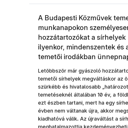
A Budapesti Közművek temet
munkanapokon személyesen, 
hozzátartozókat a sírhelyek
ilyenkor, mindenszentek és 
temetői irodákban ünnepnap
Letöbbször már gyászoló hozzátarto
temetői sírhelyek megváltáskor az ö
szürkébb és hivatalosabb „határozot
temetéseknél általában 10 év, a fö
ezt észben tartani, mert ha egy sírh
évben nem váltanak újra, akkor megsz
kiadhatóvá válik. Az újraváltást a s
meghatalmazottja kezdeményezheti