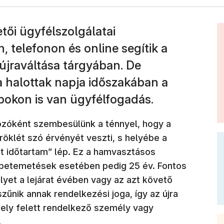
ői ügyfélszolgálatai
telefonon és online segítik a
 újraváltása tárgyában. De
a halottak napja időszakában a
okon is van ügyfélfogadás.
zóként szembesülünk a ténnyel, hogy a
röklét szó érvényét veszti, s helyébe a
t időtartam” lép. Ez a hamvasztásos
ldbetemetések esetében pedig 25 év. Fontos
elyet a lejárat évében vagy az azt követő
űnik annak rendelkezési joga, így az újra
írhely felett rendelkező személy vagy
.