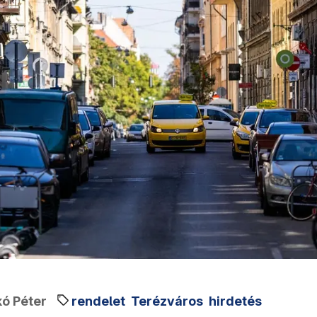
ó Péter
rendelet
Terézváros
hirdetés