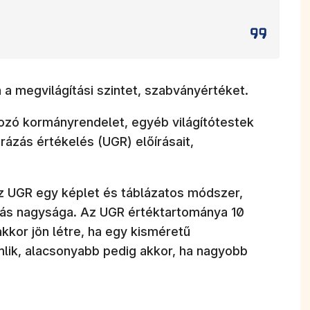
 a megvilágítási szintet, szabványértéket.
ozó kormányrendelet, egyéb világítótestek
ázás értékelés (UGR) előírásait,
az UGR egy képlet és táblázatos módszer,
zás nagysága. Az UGR értéktartománya 10
kkor jön létre, ha egy kisméretű
lik, alacsonyabb pedig akkor, ha nagyobb