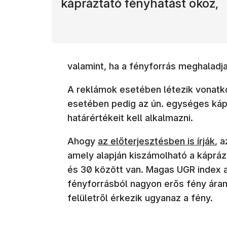
kápráztató fényhatást okoz,
valamint, ha a fényforrás meghaladja
A reklámok esetében létezik vonatk
esetében pedig az ún. egységes kápr
határértékeit kell alkalmazni.
(új ablakban nyílik meg)
Ahogy
az előterjesztésben is írják
, 
amely alapján kiszámolható a káprá
és 30 között van. Magas UGR index a
fényforrásból nagyon erős fény áram
felületről érkezik ugyanaz a fény.