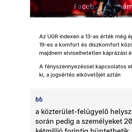
Az UGR indexen a 13-as érték még ép
19-es a komfort és diszkomfort közö
majdnem elviselhetetlen káprázási ér
A fényszennyezéssel kapcsolatos elj
ki, a jogsértés elkövetőjét aztán
a közterület-felügyelő helyszí
során pedig a személyeket 200
kétmillió forintig büntethetik.