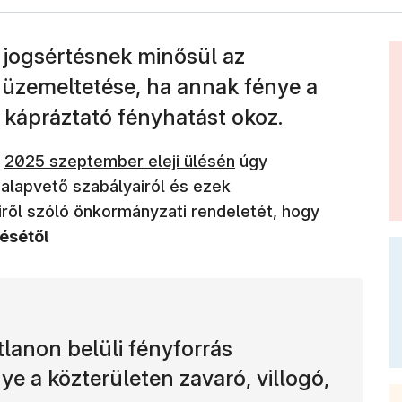
 jogsértésnek minősül az
s üzemeltetése, ha annak fénye a
, kápráztató fényhatást okoz.
(új ablakban nyílik meg)
t
2025 szeptember eleji ülésén
úgy
alapvető szabályairól és ezek
ől szóló önkormányzati rendeletét, hogy
ésétől
lanon belüli fényforrás
ye a közterületen zavaró, villogó,