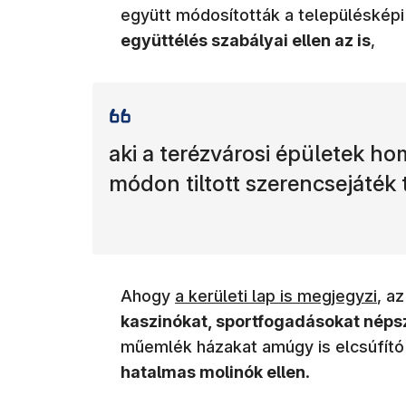
együtt módosították a településképi
együttélés szabályai ellen az is
,
aki a terézvárosi épületek ho
módon tiltott szerencsejáték 
(új ablakban nyílik meg)
Ahogy
a kerületi lap is megjegyzi
, a
kaszinókat, sportfogadásokat néps
műemlék házakat amúgy is elcsúfító 
hatalmas molinók ellen
.