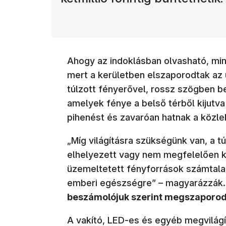
Ahogy az indoklásban olvasható, mi
mert a kerületben elszaporodtak az 
túlzott fényerővel, rossz szögben be
amelyek fénye a belső térből kijutva
pihenést és zavaróan hatnak a közle
„Míg világításra szükségünk van, a t
elhelyezett vagy nem megfelelően ka
üzemeltetett fényforrások számtalan
emberi egészségre” – magyarázzák.
beszámolójuk szerint megszaporodt
A vakító, LED-es és egyéb megvilág