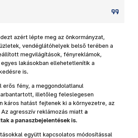
ndezt azért lépte meg az önkormányzat,
üzletek, vendéglátóhelyek belső terében a
állított megvilágítások, fényreklámok,
 egyes lakásokban ellehetetlenítik a
kedésre is.
úl erős fény, a meggondolatlanul
rbantartott, illetőleg feleslegesen
 káros hatást fejtenek ki a környezetre, az
 Az agresszív reklámozás miatt
a
ak a panaszbejelentések is
.
ításokkal együtt kapcsolatos módosítással