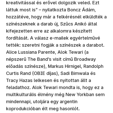
kreativitással és erővel dolgozik veled. Ezt
láttuk most is” – nyilatkozta Boncz Ádám,
hozzátéve, hogy már a felkérésnél elküldték a
színészeknek a darab új, Szűcs Anikó által
kifejezetten erre az alkalomra készített
fordítását. A válasz e-mailek egyértelművé
tették: szeretni fogják a színészek a darabot.
Alice Lussiana Parente, Alok Tewari (a
népszerű The Band’s visit című Broadway
előadás színésze), Markus Hirnigel, Randolph
Curtis Rand (OBIE díjas), Sadi Bimwala és
Tracy Hazas lelkesen és nyitottan állt a
feladathoz. Alok Tewari mondta is, hogy ez a
multikulturális élmény még New Yorkban sem
mindennapi, utoljára egy argentin
koprodukcióban élt meg hasonlót.