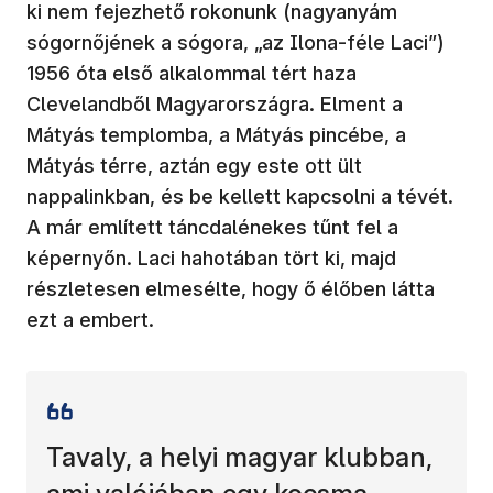
ki nem fejezhető rokonunk (nagyanyám
sógornőjének a sógora, „az Ilona-féle Laci”)
1956 óta első alkalommal tért haza
Clevelandből Magyarországra. Elment a
Mátyás templomba, a Mátyás pincébe, a
Mátyás térre, aztán egy este ott ült
nappalinkban, és be kellett kapcsolni a tévét.
A már említett táncdalénekes tűnt fel a
képernyőn. Laci hahotában tört ki, majd
részletesen elmesélte, hogy ő élőben látta
ezt a embert.
Tavaly, a helyi magyar klubban,