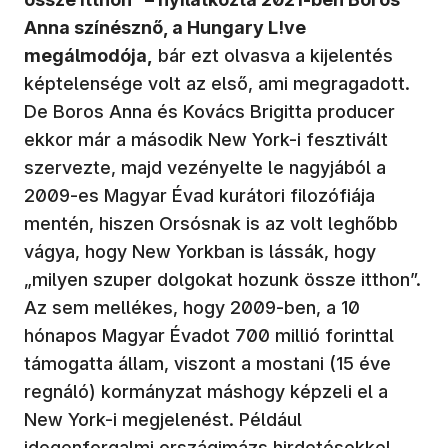
Anna színésznő, a Hungary L!ve
megálmodója,
bár ezt olvasva a kijelentés
képtelensége volt az első, ami megragadott.
De Boros Anna és Kovács Brigitta producer
ekkor már a második New York-i fesztivált
szervezte, majd vezényelte le nagyjából a
2009-es Magyar Évad kurátori filozófiája
mentén, hiszen Orsósnak is az volt leghőbb
vágya, hogy New Yorkban is lássák, hogy
„milyen szuper dolgokat hozunk össze itthon”.
Az sem mellékes, hogy 2009-ben, a 10
hónapos Magyar Évadot 700 millió forinttal
támogatta állam, viszont a mostani (15 éve
regnáló) kormányzat máshogy képzeli el a
New York-i megjelenést. Például
idegenforgalmi országimázs hirdetésekkel,