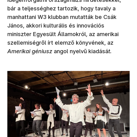
bár a teljességhez tartozik, hogy tavaly a
manhattani W3 klubban mutatták be Csák
János, akkori kulturális és innovációs
miniszter Egyesült Államokról, az amerikai
szellemiségről írt elemző könyvének, az
Amerikai géniusz
angol nyelvű kiadásá
t.