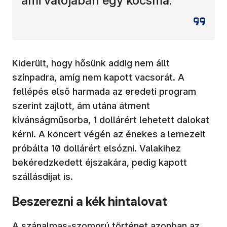
ami valójában egy kocsma.
Kiderült, hogy hősünk addig nem állt
színpadra, amíg nem kapott vacsorát. A
fellépés első harmada az eredeti program
szerint zajlott, ám utána átment
kívánságműsorba, 1 dollárért lehetett dalokat
kérni. A koncert végén az énekes a lemezeit
próbálta 10 dollárért elsózni. Valakihez
bekéredzkedett éjszakára, pedig kapott
szállásdíjat is.
Beszerezni a kék hintalovat
A szánalmas-szomorú történet azonban az