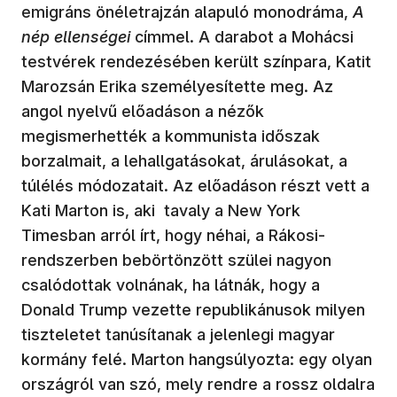
emigráns önéletrajzán alapuló monodráma,
A
nép ellenségei
címmel. A darabot a Mohácsi
testvérek rendezésében került színpara, Katit
Marozsán Erika személyesítette meg. Az
angol nyelvű előadáson a nézők
megismerhették a kommunista időszak
borzalmait, a lehallgatásokat, árulásokat, a
túlélés módozatait. Az előadáson részt vett a
Kati Marton is, aki tavaly a New York
Timesban arról írt, hogy néhai, a Rákosi-
rendszerben bebörtönzött szülei nagyon
csalódottak volnának, ha látnák, hogy a
Donald Trump vezette republikánusok milyen
tiszteletet tanúsítanak a jelenlegi magyar
kormány felé. Marton hangsúlyozta: egy olyan
országról van szó, mely rendre a rossz oldalra