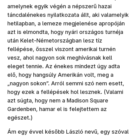
amelynek egyik végén a népszerű hazai
táncdalénekes nyilatkozata állt, aki valamelyik
hetilapban, a lemeze megjelenése apropóján
azt is elmondta, hogy nyári országos turnéja
után Kelet-Németországban lesz tíz
fellépése, ősszel viszont amerikai turnén
vesz, ahol nagyon sok meghívásnak kell
eleget tennie. Az énekes mindezt úgy adta
elő, hogy hangsúly Amerikán volt, meg a
„nagyon sokon”. Arról semmi szó nem esett,
hogy ezek a fellépések hol lesznek. (Valami
azt súgta, hogy nem a Madison Square
Gardenben, hamar el is felejtettem az
egészet.)
Ám egy évvel később László nevű, egy szóval