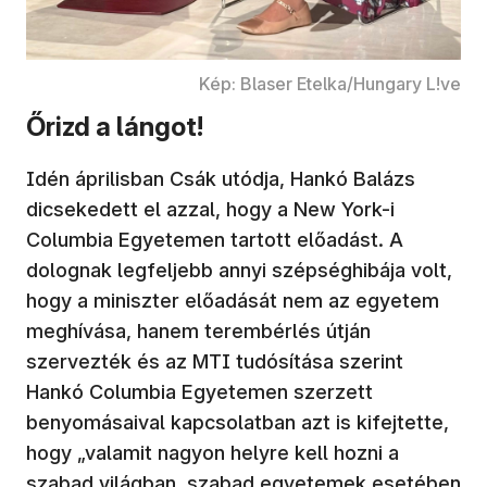
Kép: Blaser Etelka/Hungary L!ve
Őrizd a lángot!
Idén áprilisban Csák utódja, Hankó Balázs
dicsekedett el azzal, hogy a New York-i
Columbia Egyetemen tartott előadást. A
dolognak legfeljebb annyi szépséghibája volt,
hogy a miniszter előadását nem az egyetem
meghívása, hanem terembérlés útján
szervezték és az MTI tudósítása szerint
Hankó Columbia Egyetemen szerzett
benyomásaival kapcsolatban azt is kifejtette,
hogy „valamit nagyon helyre kell hozni a
szabad világban, szabad egyetemek esetében