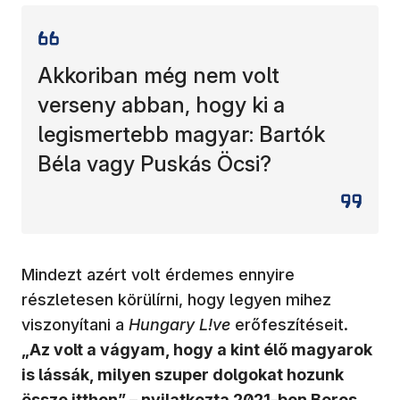
Akkoriban még nem volt
verseny abban, hogy ki a
legismertebb magyar: Bartók
Béla vagy Puskás Öcsi?
Mindezt azért volt érdemes ennyire
részletesen körülírni, hogy legyen mihez
viszonyítani a
Hungary L!ve
erőfeszítéseit.
„Az volt a vágyam, hogy a kint élő magyarok
is lássák, milyen szuper dolgokat hozunk
össze itthon” – nyilatkozta 2021-ben Boros