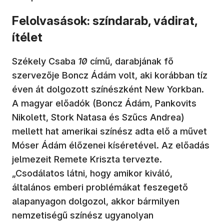
Felolvasások: színdarab, vádirat,
ítélet
Székely Csaba
10
című, darabjának fő
szervezője Boncz Ádám volt, aki korábban tíz
éven át dolgozott színészként New Yorkban.
A magyar előadók (Boncz Ádám, Pankovits
Nikolett, Stork Natasa és Szűcs Andrea)
mellett hat amerikai színész adta elő a művet
Móser Ádám élőzenei kíséretével. Az előadás
jelmezeit Remete Kriszta tervezte.
„Csodálatos látni, hogy amikor kiváló,
általános emberi problémákat feszegető
alapanyagon dolgozol, akkor bármilyen
nemzetiségű színész ugyanolyan