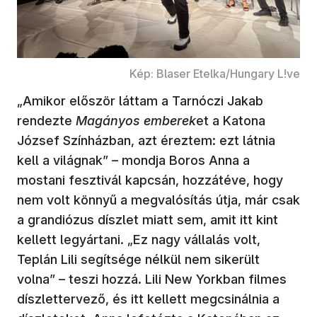
Kép: Blaser Etelka/Hungary L!ve
„Amikor először láttam a Tarnóczi Jakab
rendezte
Magányos emberek
et a Katona
József Színházban, azt éreztem: ezt látnia
kell a világnak” – mondja Boros Anna a
mostani fesztivál kapcsán, hozzátéve, hogy
nem volt könnyű a megvalósítás útja, már csak
a grandiózus díszlet miatt sem, amit itt kint
kellett legyártani. „Ez nagy vállalás volt,
Teplán Lili segítsége nélkül nem sikerült
volna” – teszi hozzá. Lili New Yorkban filmes
díszlettervező, és itt kellett megcsinálnia a