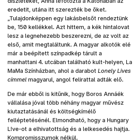
díszleteket, Anna lefotózta a Katonában az
eredetit, utána itt szerezték be őket.
„Tulajdonképpen egy lakásbelsőt rendeztünk
be, 150 kellékkel. Azt hittem, a kék hintalovat
lesz a legnehezebb beszerezni, de az volt az
első, amit megtaláltunk. A magyar alkotók elé
már a beépített színpadkép tárult a
manhattani 4. utcában található kult-helyen, La
MaMa Színházban, ahol a darabot
Lonely Lives
címmel
magyarul, angol felirattal adták elő.
De már ebből is kitűnik, hogy Boros Annáék
vállalása jóval több néhány magyar művész
kiutaztatásánál és költségkímélő
felléptetésénél. Elmondható, hogy a Hungary
L!ve-ot a elhivatottság és a lelkesedés hajtja.
Kompromisszumok nélkül.