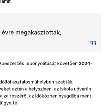
lamit
y évre megakasztották,
özbeszerzés lebonyolítását követően
2024-
ödöllői asztalosműhelyben szabták,
yeket aztán a helyszínen, az iskola udvarán
ajza részéről az időközben nyugdíjba ment,
lügyelte.