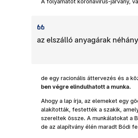
A folyamatot koronavírus-járvány, va
az elszálló anyagárak néhán
de egy racionális áttervezés és a k
ben végre elindulhatott a munka
.
Ahogy a lap írja, az elemeket egy g
alakították, festették a szakik, amel
szereltek össze. A munkálatokat a B
de az alapítvány élén maradt Bódi fe