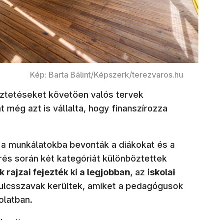
Kép: Barta Bálint/Képszerk/terezvaros.hu
yeztetéseket követően valós tervek
még azt is vállalta, hogy finanszírozza
 a munkálatokba bevonták a diákokat és a
érés során két kategóriát különböztettek
 rajzai fejezték ki a legjobban
, az
iskolai
ulcsszavak kerültek, amiket a pedagógusok
olatban.