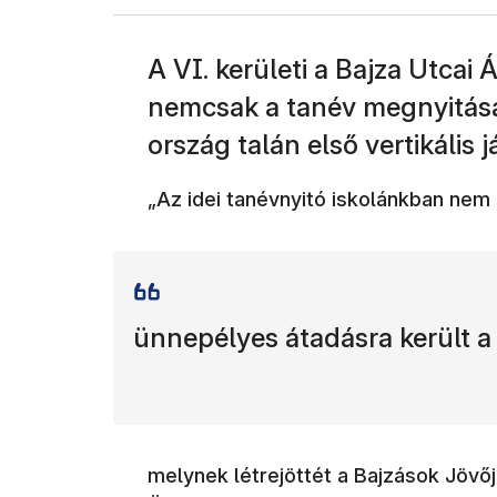
A VI. kerületi a Bajza Utcai 
nemcsak a tanév megnyitásár
ország talán első vertikális j
„Az idei tanévnyitó iskolánkban nem
ünnepélyes átadásra került a v
melynek létrejöttét a Bajzások Jövő