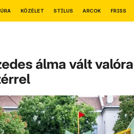
TÚRA
KÖZÉLET
STÍLUS
ARCOK
FRISS
edes álma vált valóra
térrel