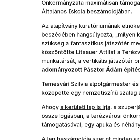
Önkormányzata maximálisan támoga
Általános Iskola beszámolójában.
Az alapítvány kuratóriumának elnöke, 
beszédében hangsúlyozta, „milyen kö
szükség a fantasztikus játszótér me
köszöntötte Litsauer Attilát a Teréz
munkatársát, a vertikális játszótér p
adományozott Pásztor Ádám építész
Temesvári Szilvia alpolgármester és
közepette egy nemzetiszínű szalag á
(új ablakban nyílik meg)
Ahogy
a kerületi lap is írja
, a szuper
összefogásban, a terézvárosi önkor
támogatásával, egy apuka és néhány
A lap beszámolója szerint minden az