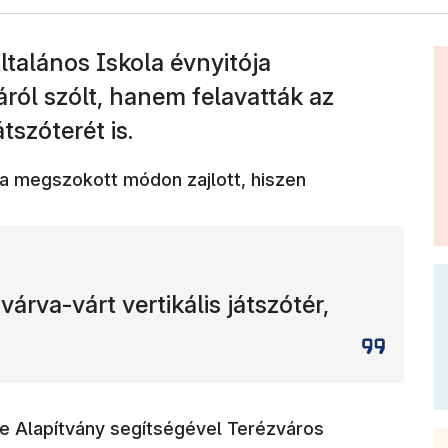
Általános Iskola évnyitója
ól szólt, hanem felavatták az
átszóterét is.
 a megszokott módon zajlott, hiszen
árva-várt vertikális játszótér,
je Alapítvány segítségével Terézváros