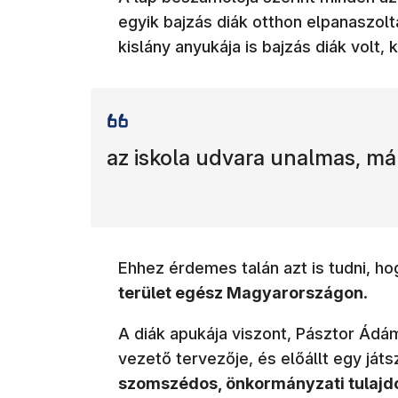
egyik bajzás diák otthon elpanaszolt
kislány anyukája is bajzás diák volt, 
az iskola udvara unalmas, má
Ehhez érdemes talán azt is tudni, h
terület egész Magyarországon
.
A diák apukája viszont, Pásztor Ádám
vezető tervezője, és előállt egy ját
szomszédos, önkormányzati tulajdo