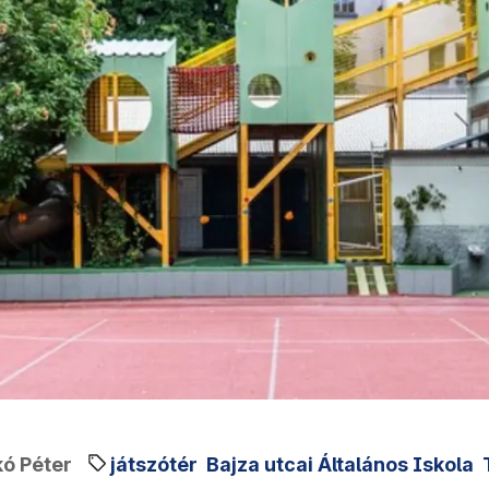
ó Péter
játszótér
Bajza utcai Általános Iskola