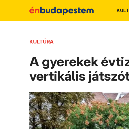
KUL
KULTÚRA
A gyerekek évtiz
vertikális játszó