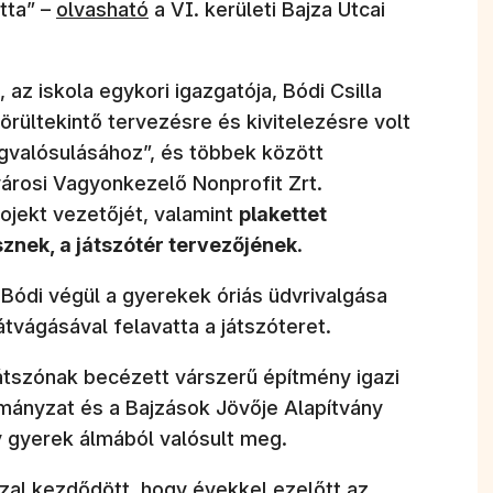
(új ablakban nyílik meg)
tta” –
olvasható
a VI. kerületi Bajza Utcai
az iskola egykori igazgatója, Bódi Csilla
rültekintő tervezésre és kivitelezésre volt
gvalósulásához”, és többek között
városi Vagyonkezelő Nonprofit Zrt.
rojekt vezetőjét, valamint
plakettet
nek, a játszótér tervezőjének
.
 Bódi végül a gyerekek óriás üdvrivalgása
tvágásával felavatta a játszóteret.
játszónak becézett várszerű építmény igazi
mányzat és a Bajzások Jövője Alapítvány
 gyerek álmából valósult meg.
zal kezdődött, hogy évekkel ezelőtt az