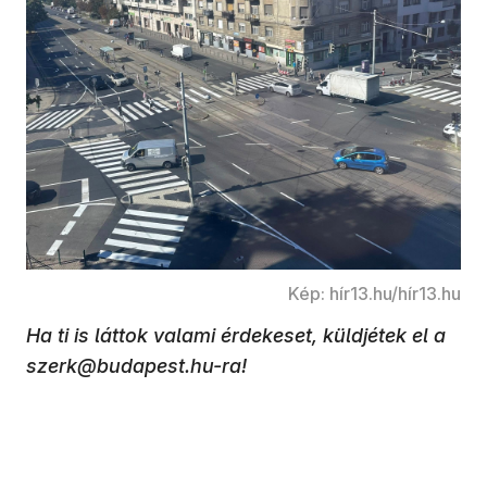
Kép: hír13.hu/hír13.hu
Ha ti is láttok valami érdekeset, küldjétek el a
szerk@budapest.hu-ra!