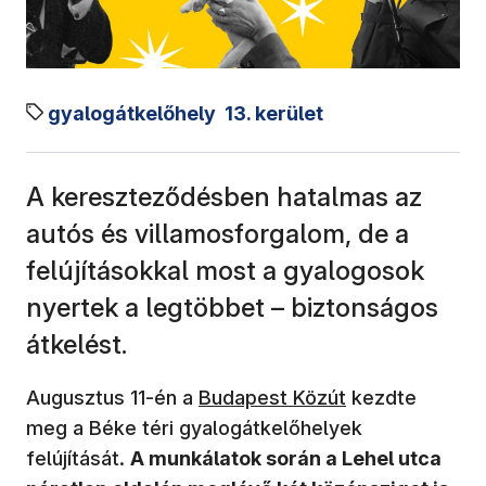
gyalogátkelőhely
13. kerület
A kereszteződésben hatalmas az
autós és villamosforgalom, de a
felújításokkal most a gyalogosok
nyertek a legtöbbet – biztonságos
átkelést.
(új ablakban nyílik meg)
Augusztus 11-én a
Budapest Közút
kezdte
meg a Béke téri gyalogátkelőhelyek
felújítását.
A munkálatok során a Lehel utca