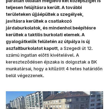
páratlan oldalán meglévő két középsziget is
teljesen felújításra került. A további
területeken újjáépültek a szegélyek,
javításra kerültek a csatlakozó
járdaburkolatok, és mindenhol beépítésre
kerültek a taktilis burkolati elemek. A
gyalogátkelők felületén az útpálya is új
aszfaltburkolatot kapott
, a Szegedi út 12.
számú ingatlan előtti kivételével. A
kereszteződésen éjszaka is dolgoztak a BK
munkatársai, hogy a kitűzött 4 hetes határidőn
belül végezzenek.