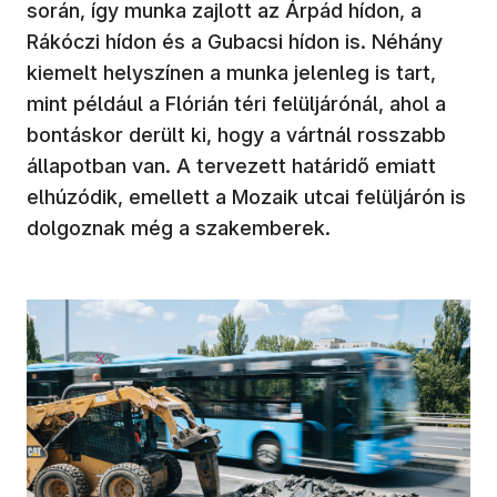
során, így munka zajlott az Árpád hídon, a
Rákóczi hídon és a Gubacsi hídon is. Néhány
kiemelt helyszínen a munka jelenleg is tart,
mint például a Flórián téri felüljárónál, ahol a
bontáskor derült ki, hogy a vártnál rosszabb
állapotban van. A tervezett határidő emiatt
elhúzódik, emellett a Mozaik utcai felüljárón is
dolgoznak még a szakemberek.