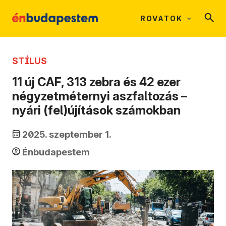
ROVATOK
STÍLUS
11 új CAF, 313 zebra és 42 ezer
négyzetméternyi aszfaltozás –
nyári (fel)újítások számokban
2025. szeptember 1.
Énbudapestem