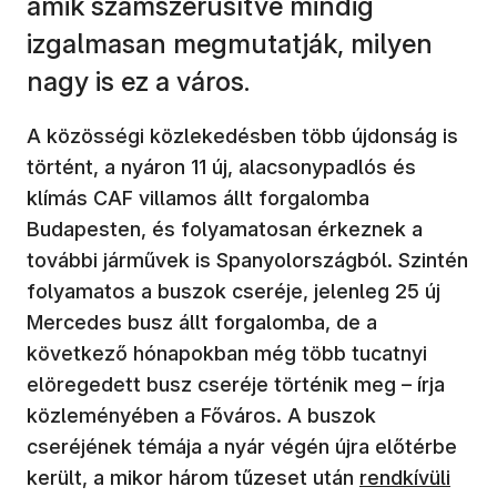
amik számszerűsítve mindig
izgalmasan megmutatják, milyen
nagy is ez a város.
A közösségi közlekedésben több újdonság is
történt, a nyáron 11 új, alacsonypadlós és
klímás CAF villamos állt forgalomba
Budapesten, és folyamatosan érkeznek a
további járművek is Spanyolországból. Szintén
folyamatos a buszok cseréje, jelenleg 25 új
Mercedes busz állt forgalomba, de a
következő hónapokban még több tucatnyi
elöregedett busz cseréje történik meg – írja
közleményében a Főváros. A buszok
cseréjének témája a nyár végén újra előtérbe
került, a mikor három tűzeset után
rendkívüli