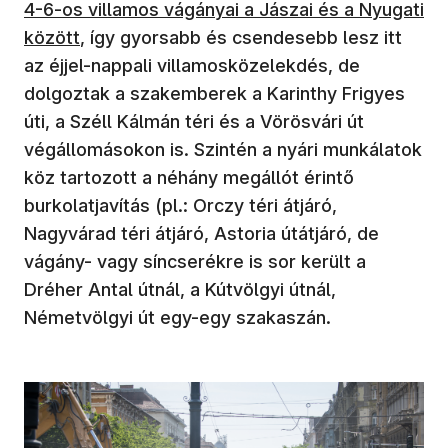
4-6-os villamos vágányai a Jászai és a Nyugati
között
, így gyorsabb és csendesebb lesz itt
az éjjel-nappali villamosközelekdés, de
dolgoztak a szakemberek a Karinthy Frigyes
úti, a Széll Kálmán téri és a Vörösvári út
végállomásokon is. Szintén a nyári munkálatok
köz tartozott a néhány megállót érintő
burkolatjavítás (pl.: Orczy téri átjáró,
Nagyvárad téri átjáró, Astoria útátjáró, de
vágány- vagy síncserékre is sor került a
Dréher Antal útnál, a Kútvölgyi útnál,
Németvölgyi út egy-egy szakaszán.