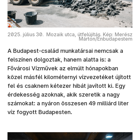
2025. július 30. Mozaik utca, útfelújítás. Kép: Merész
Márton/Énbudapestem
A Budapest-család munkatársai nemcsak a
felszínen dolgoztak, hanem alatta is: a
Fővárosi Vízművek az elmúlt hónapokban
közel másfél kilométernyi vízvezetéket újított
fel és csaknem kétezer hibát javított ki. Egy
érdekesség azoknak, akik szeretik a nagy
számokat: a nyáron összesen 49 milliárd liter
víz fogyott Budapesten.