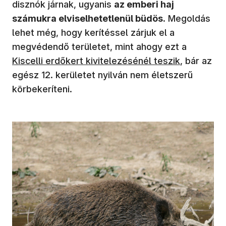
disznók járnak, ugyanis
az emberi haj
számukra elviselhetetlenül büdös
. Megoldás
lehet még, hogy kerítéssel zárjuk el a
megvédendő területet, mint ahogy ezt a
Kiscelli erdőkert kivitelezésénél teszik
, bár az
egész 12. kerületet nyilván nem életszerű
körbekeríteni.