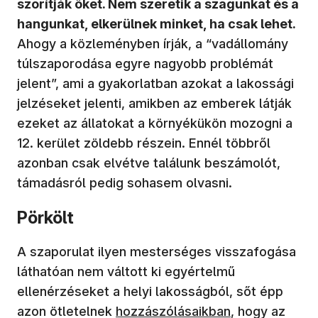
szorítják őket. Nem szeretik a szagunkat és a
hangunkat, elkerülnek minket, ha csak lehet.
Ahogy a közleményben írják, a “vadállomány
túlszaporodása egyre nagyobb problémát
jelent”, ami a gyakorlatban azokat a lakossági
jelzéseket jelenti, amikben az emberek látják
ezeket az állatokat a környékükön mozogni a
12. kerület zöldebb részein. Ennél többről
azonban csak elvétve találunk beszámolót,
támadásról pedig sohasem olvasni.
Pörkölt
A szaporulat ilyen mesterséges visszafogása
láthatóan nem váltott ki egyértelmű
ellenérzéseket a helyi lakosságból, sőt épp
azon ötletelnek
hozzászólásaikban
, hogy az