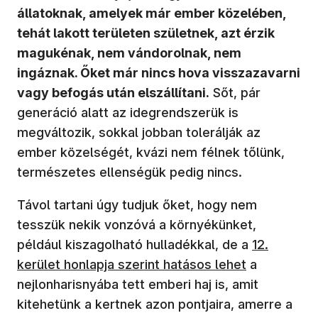
állatoknak, amelyek már ember közelében,
tehát lakott területen születnek, azt érzik
magukénak, nem vándorolnak, nem
ingáznak. Őket már nincs hova visszazavarni
vagy befogás után elszállítani.
Sőt, pár
generáció alatt az idegrendszerük is
megváltozik, sokkal jobban tolerálják az
ember közelségét, kvázi nem félnek tőlünk,
természetes ellenségük pedig nincs.
Távol tartani úgy tudjuk őket, hogy nem
tesszük nekik vonzóvá a környékünket,
például kiszagolható hulladékkal, de a
12.
kerület honlapja szerint hatásos lehet
a
nejlonharisnyába tett emberi haj is, amit
kitehetünk a kertnek azon pontjaira, amerre a