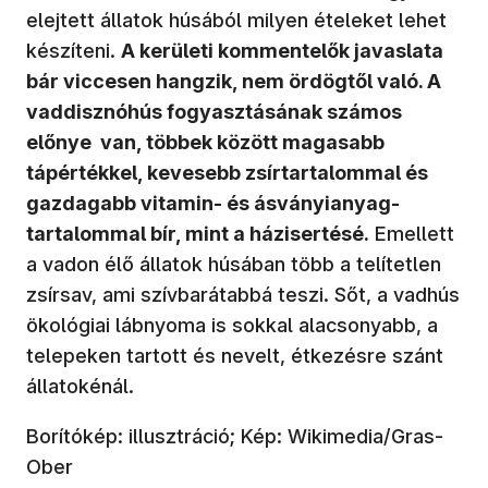
elejtett állatok húsából milyen ételeket lehet
készíteni.
A kerületi kommentelők javaslata
bár viccesen hangzik, nem ördögtől való. A
vaddisznóhús fogyasztásának számos
előnye van, többek között magasabb
tápértékkel, kevesebb zsírtartalommal és
gazdagabb vitamin- és ásványianyag-
tartalommal bír, mint a házisertésé.
Emellett
a vadon élő állatok húsában több a telítetlen
zsírsav, ami szívbarátabbá teszi. Sőt, a vadhús
ökológiai lábnyoma is sokkal alacsonyabb, a
telepeken tartott és nevelt, étkezésre szánt
állatokénál.
Borítókép: illusztráció; Kép: Wikimedia/Gras-
Ober