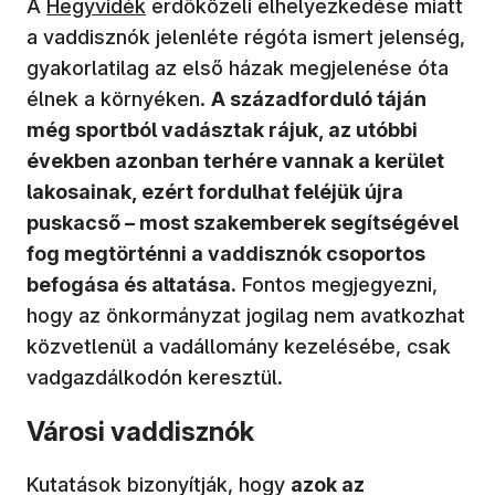
(új ablakban nyílik meg)
A
Hegyvidék
erdőközeli elhelyezkedése miatt
a vaddisznók jelenléte régóta ismert jelenség,
gyakorlatilag az első házak megjelenése óta
élnek a környéken.
A századforduló táján
még sportból vadásztak rájuk, az utóbbi
években azonban terhére vannak a kerület
lakosainak, ezért fordulhat feléjük újra
puskacső – most szakemberek segítségével
fog megtörténni a vaddisznók csoportos
befogása és altatása.
Fontos megjegyezni,
hogy az önkormányzat jogilag nem avatkozhat
közvetlenül a vadállomány kezelésébe, csak
vadgazdálkodón keresztül.
Városi vaddisznók
Kutatások bizonyítják, hogy
azok az