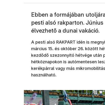
Ebben a formájában utoljára
pesti alsó rakparton. Júniu
élvezhető a dunai vakáció.
A pesti alsó RAKPART idén is megnyíl
március 15. és október 26. között hé
kezdődő szezonnyitó hétvége után p
hétköznapokon is autómentesen lesz 
kerékpárral vagy más mikromobilitás
használható.