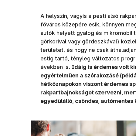
A helyszín, vagyis a pesti alsó rakp
főváros közepére esik, könnyen meg
autók helyett gyalog és mikromobilit
görkorival vagy gördeszkával) közle
területet, és hogy ne csak áthaladja
estig tartó, tényleg változatos prog
években is.
Idáig is érdemes volt ki
egyértelműen a szórakozásé (példáu
hétköznapokon viszont érdemes spo
rakpartbajnokságot szervezni, mert
egyedülálló, csöndes, autómentes 