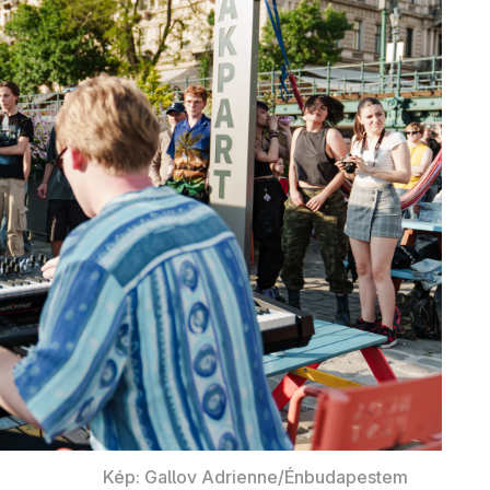
Kép: Gallov Adrienne/Énbudapestem