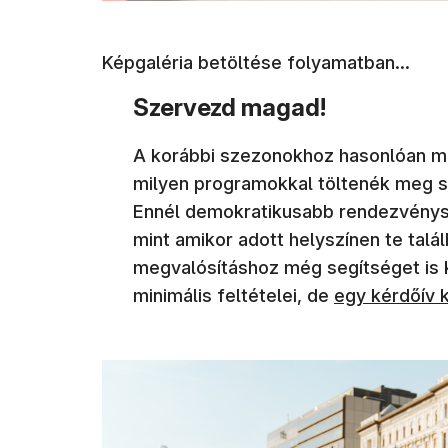
Képgaléria betöltése folyamatban...
Szervezd magad!
A korábbi szezonokhoz hasonlóan most
milyen programokkal töltenék meg sz
Ennél demokratikusabb rendezvény
mint amikor adott helyszínen te talál
megvalósításhoz még segítséget is 
minimális feltételei, de
egy kérdőív k