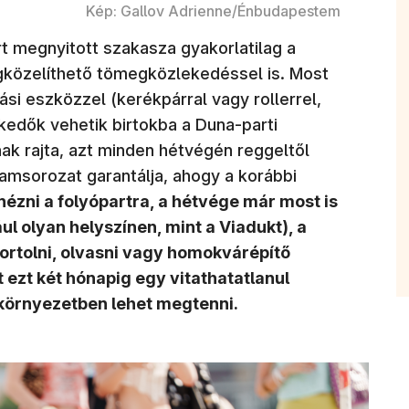
Kép: Gallov Adrienne/Énbudapestem
art megnyitott szakasza gyakorlatilag a
közelíthető tömegközlekedéssel is. Most
ási eszközzel (kerékpárral vagy rollerrel,
kedők vehetik birtokba a Duna-parti
nak rajta, azt minden hétvégén reggeltől
ramsorozat garantálja, ahogy a korábbi
nézni a folyópartra, a hétvége már most is
l olyan helyszínen, mint a Viadukt), a
rtolni, olvasni vagy homokvárépítő
 ezt két hónapig egy vitathatatlanul
környezetben lehet megtenni.