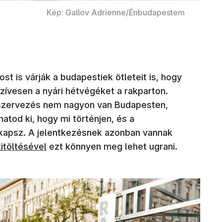
Kép: Gallov Adrienne/Énbudapestem
 is várják a budapestiek ötleteit is, hogy
ívesen a nyári hétvégéket a rakparton.
szervezés nem nagyon van Budapesten,
hatod ki, hogy mi történjen, és a
kapsz. A jelentkezésnek azonban vannak
itöltésével
ezt könnyen meg lehet ugrani.