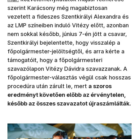
szerint Karácsony még magabiztosan
vezetett a fideszes Szentkirályi Alexandra és
az LMP színeiben induló Vitézy előtt, azonban
nem sokkal később, június 7-én jött a csavar,
Szentkirályi bejelentette, hogy visszalép a
főpolgármester-jelöltségtől, és arra kérte a
támogatóit, hogy a főpolgármesteri
szavazólapon Vitézy Dávidra szavazzanak. A
főpolgármester-választás végül csak hosszas
procedúra után zárult le, mert
a szoros
eredményt követően előbb az érvénytelen,
később az összes szavazatot újraszámlálták
.