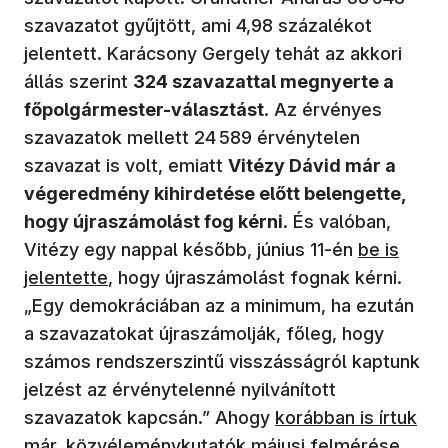
szavazatot gyűjtött, ami 4,98 százalékot
jelentett. Karácsony Gergely tehát az akkori
állás szerint
324 szavazattal megnyerte a
főpolgármester-választást
. Az érvényes
szavazatok mellett 24 589 érvénytelen
szavazat is volt, emiatt
Vitézy Dávid már a
végeredmény kihirdetése előtt belengette,
hogy újraszámolást fog kérni
. És valóban,
(új ablakb
Vitézy egy nappal később, június 11-én
be is
jelentette
, hogy újraszámolást fognak kérni.
„Egy demokráciában az a minimum, ha ezután
a szavazatokat újraszámolják, főleg, hogy
számos rendszerszintű visszásságról kaptunk
jelzést az érvénytelenné nyilvánított
(új ablakban nyílik 
szavazatok kapcsán.” Ahogy
korábban is írtuk
már
, közvéleménykutatók májusi felmérése