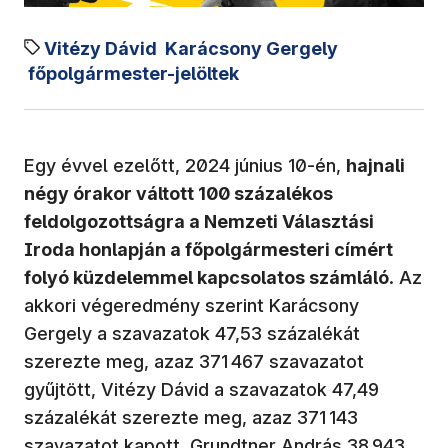
Vitézy Dávid
Karácsony Gergely
főpolgármester-jelöltek
Egy évvel ezelőtt, 2024 június 10-én,
hajnali
négy órakor váltott 100 százalékos
feldolgozottságra a Nemzeti Választási
Iroda honlapján a főpolgármesteri címért
folyó küzdelemmel kapcsolatos számláló
. Az
akkori végeredmény szerint Karácsony
Gergely a szavazatok 47,53 százalékát
szerezte meg, azaz 371 467 szavazatot
gyűjtött, Vitézy Dávid a szavazatok 47,49
százalékát szerezte meg, azaz 371 143
szavazatot kapott. Grundtner András 38 943