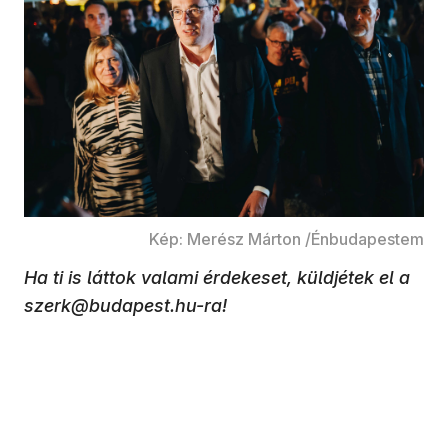
Kép: Merész Márton /Énbudapestem
Ha ti is láttok valami érdekeset, küldjétek el a
szerk@budapest.hu-ra!