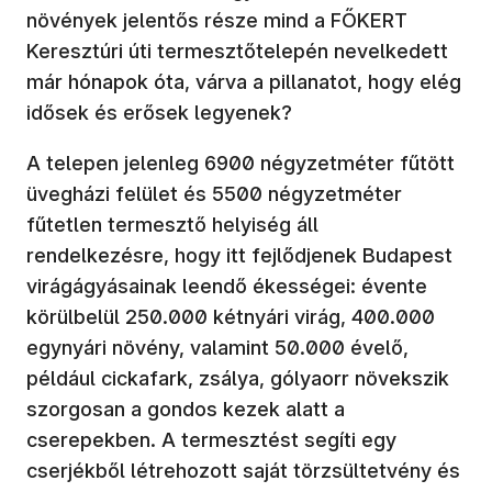
növények jelentős része mind a FŐKERT
Keresztúri úti termesztőtelepén nevelkedett
már hónapok óta, várva a pillanatot, hogy elég
idősek és erősek legyenek?
A telepen jelenleg 6900 négyzetméter fűtött
üvegházi felület és 5500 négyzetméter
fűtetlen termesztő helyiség áll
rendelkezésre, hogy itt fejlődjenek Budapest
virágágyásainak leendő ékességei: évente
körülbelül 250.000 kétnyári virág, 400.000
egynyári növény, valamint 50.000 évelő,
például cickafark, zsálya, gólyaorr növekszik
szorgosan a gondos kezek alatt a
cserepekben. A termesztést segíti egy
cserjékből létrehozott saját törzsültetvény és