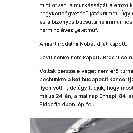
mint ötven, a munkásságát elemző kö
nagyköltségvetésű játékfilmet. Úgy
ez a bizonyos búcsúturné immár hossz
harminc éves „életmű”.
Amiért irodalmi Nobel-díjat kapott.
Jevtusenko nem kapott. Brecht sem
Voltak persze e véget nem érő turné
pechünkre
a két budapesti koncertje 
ilyen volt –, de úgy tudjuk, hogy m
május 24-én, a mai nap ünnepli 84. s
Ridgefieldben lép fel.