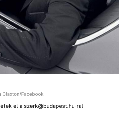
am Claxton/Facebook
ldjétek el a szerk@budapest.hu-ra!