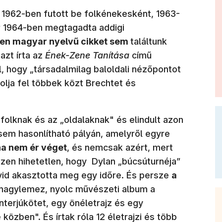
 1962-ben futott be folkénekesként, 1963-
r 1964-ben megtagadta addigi
len magyar nyelvű cikket sem
találtunk
azt írta az
Ének-Zene Tanítása
című
, hogy „társadalmilag baloldali nézőpontot
rolja fel többek közt Brechtet és
 folknak és az „oldalaknak" és elindult azon
sem hasonlítható pályán, amelyről egyre
a nem ér véget
, és nemcsak azért, mert
szen hihetetlen, hogy Dylan „búcsúturnéja”
vid akasztotta meg egy időre. És persze
a
nagylemez, nyolc művészeti album a
nterjúkötet, egy önéletrajz és egy
közben". És írtak róla 12 életrajzi és több