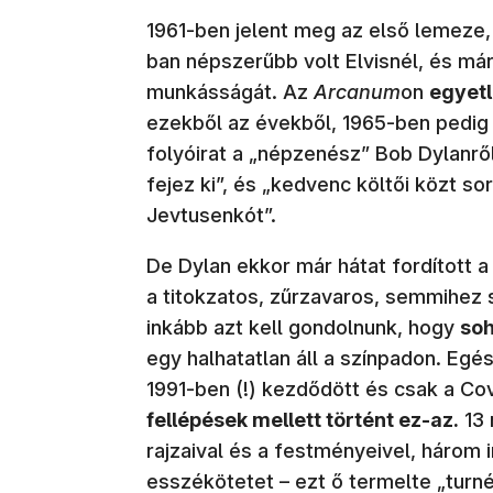
1961-ben jelent meg az első lemeze,
ban népszerűbb volt Elvisnél, és má
munkásságát. Az
Arcanum
on
egyet
ezekből az évekből, 1965-ben pedig 
folyóirat a „népzenész” Bob Dylanről
fejez ki”, és „kedvenc költői közt so
Jevtusenkót”.
De Dylan ekkor már hátat fordított a
a titokzatos, zűrzavaros, semmihez 
inkább azt kell gondolnunk, hogy
soh
egy halhatatlan áll a színpadon. Egé
1991-ben (!) kezdődött és csak a Co
fellépések mellett történt ez-az.
13 
rajzaival és a festményeivel, három i
esszékötetet – ezt ő termelte „turné 