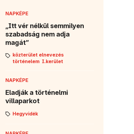
NAPKÉPE
„Itt vér nélkül semmilyen
szabadság nem adja
magát”
közterület elnevezés
történelem
I.kerület
NAPKÉPE
Eladják a történelmi
villaparkot
Hegyvidék
NAPKÉPE