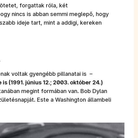
tetet, forgattak róla, két
hogy nincs is abban semmi meglepő, hogy
abb ideje tart, mint a addigi, kereken
.
nak voltak gyengébb pillanatai is –
is (1991. június 12.; 2003. október 24.)
ostanában megint formában van. Bob Dylan
zületésnapját. Este a Washington állambeli