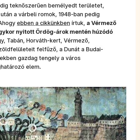
dig teknőszerűen bemélyedt területet,
után a várbeli romok, 1948-ban pedig
(új ablakban nyílik meg)
 Ahogy
ebben a cikkünkben
írtuk,
a Vérmező
gykor nyitott Ördög-árok mentén húzódó
egy, Tabán, Horváth-kert, Vérmező,
öldfelületeit felfűző, a Dunát a Budai-
tekben gazdag tengely a város
határozó elem.