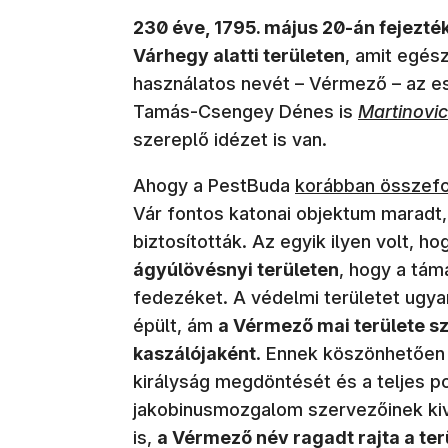
230 éve, 1795. május 20-án fejezték
Várhegy alatti területen
, amit egés
használatos nevét – Vérmező – az e
Tamás-Csengey Dénes is
Martinovi
szereplő idézet is van.
(új ablakban nyíli
Ahogy a PestBuda
korábban összefo
Vár fontos katonai objektum maradt,
biztosították. Az egyik ilyen volt, h
ágyúlövésnyi területen
, hogy a tá
fedezéket. A védelmi területet ugyan
épült, ám
a Vérmező mai területe 
kaszálójaként
. Ennek köszönhetően 
királyság megdöntését és a teljes p
jakobinusmozgalom szervezőinek kiv
is,
a Vérmező név ragadt rajta a ter