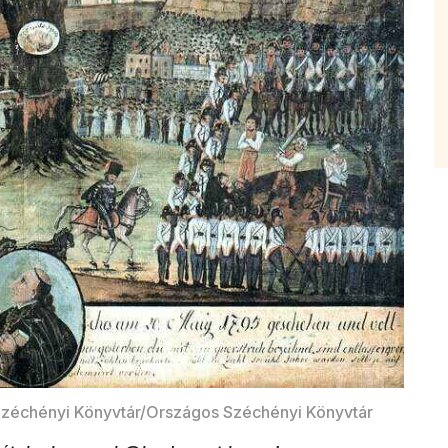
Széchényi Könyvtár/Országos Széchényi Könyvtár