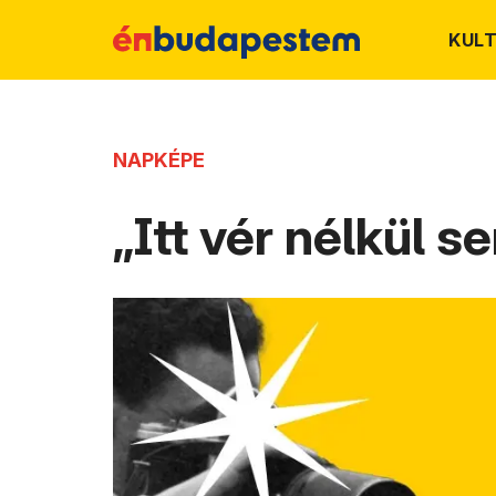
KUL
NAPKÉPE
„Itt vér nélkül