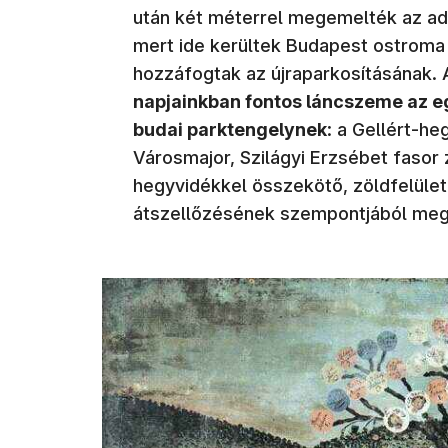
után két méterrel megemelték az ad
mert ide kerültek Budapest ostroma 
hozzáfogtak az újraparkosításának.
napjainkban fontos láncszeme az e
budai parktengelynek
: a Gellért-h
Városmajor, Szilágyi Erzsébet fasor z
hegyvidékkel összekötő, zöldfelüle
átszellőzésének szempontjából meg