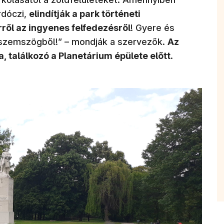
rdóczi,
elindítják a park történeti
rről az ingyenes felfedezésről
! Gyere és
 szemszögből!” – mondják a szervezők.
Az
a, találkozó a Planetárium épülete előtt
.