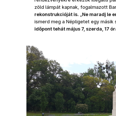
zöld lámpát kapnak, fogalmazott Ba
rekonstrukcióját is
. „
Ne maradj le e
ismerd meg a Népligetet egy másik
időpont tehát május 7, szerda, 17 ór