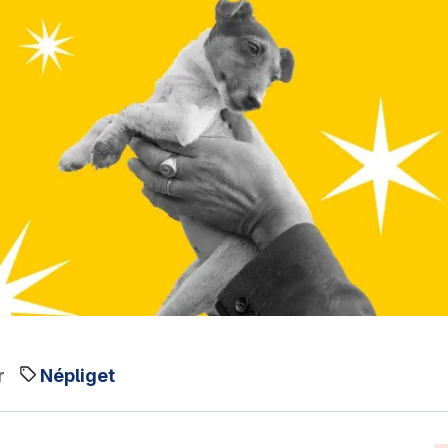
r
Népliget