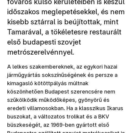
főváros külső kerületeiben is készül
időszakos meglepetésekkel, és nem
kisebb sztárral is beújítottak, mint
Tamarával, a tökéletesre restaurált
első budapesti szovjet
metrószerelvénnyel.
A lelkes szakembereknek, az egykori hazai
járműgyártás sokszínűségének és persze a
kimagasló kötöttpályás múltnak
köszönhetően Budapest szerencsére nem
szűkölködik működőképes, gyönyörű és
eredeti villamosokban. Ha a klasszikus Ikarus
buszokat, a változatos trolikat és a BKV
büszkeségét, az 1969-ben gyártott első