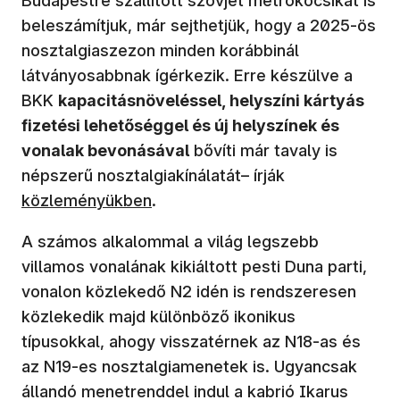
Budapestre szállított szovjet metrókocsikat is
beleszámítjuk, már sejthetjük, hogy a 2025-ös
nosztalgiaszezon minden korábbinál
látványosabbnak ígérkezik. Erre készülve a
BKK
kapacitásnöveléssel, helyszíni kártyás
fizetési lehetőséggel és új helyszínek és
vonalak bevonásával
bővíti már tavaly is
népszerű nosztalgiakínálatát– írják
közleményükben
.
A számos alkalommal a világ legszebb
villamos vonalának kikiáltott pesti Duna parti,
vonalon közlekedő N2 idén is rendszeresen
közlekedik majd különböző ikonikus
típusokkal, ahogy visszatérnek az N18-as és
az N19-es nosztalgiamenetek is. Ugyancsak
állandó menetrenddel indul a kabrió Ikarus