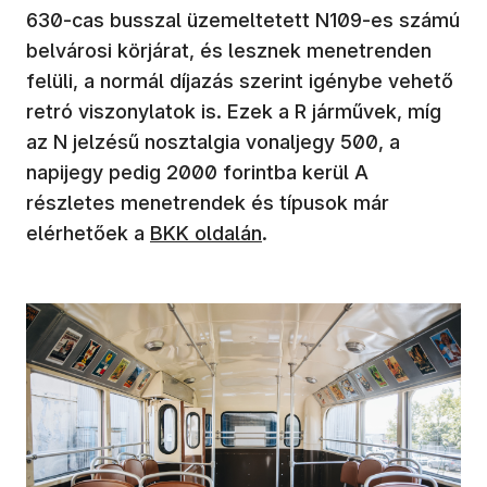
630-cas busszal üzemeltetett N109-es számú
belvárosi körjárat, és lesznek menetrenden
felüli, a normál díjazás szerint igénybe vehető
retró viszonylatok is. Ezek a R járművek, míg
az N jelzésű nosztalgia vonaljegy 500, a
napijegy pedig 2000 forintba kerül A
részletes menetrendek és típusok már
elérhetőek a
BKK oldalán
.