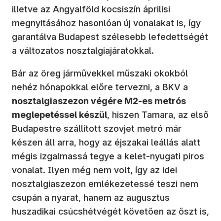
illetve az Angyalföld kocsiszín áprilisi
megnyitásához hasonlóan új vonalakat is, így
garantálva Budapest szélesebb lefedettségét
a változatos nosztalgiajáratokkal.
Bár az öreg járművekkel műszaki okokból
nehéz hónapokkal előre tervezni, a BKV a
nosztalgiaszezon végére M2-es metrós
meglepetéssel készül
, hiszen Tamara, az első
Budapestre szállított szovjet metró már
készen áll arra, hogy az éjszakai leállás alatt
mégis izgalmassá tegye a kelet-nyugati piros
vonalat. Ilyen még nem volt, így az idei
nosztalgiaszezon emlékezetessé teszi nem
csupán a nyarat, hanem az augusztus
huszadikai csúcshétvégét követően az őszt is,