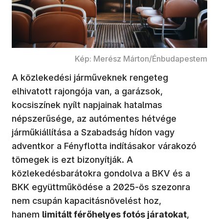
Kép: Merész Márton/Énbudapestem
A közlekedési járműveknek rengeteg
elhivatott rajongója van, a garázsok,
kocsiszínek nyílt napjainak hatalmas
népszerűsége, az autómentes hétvége
járműkiállítása a Szabadság hídon vagy
adventkor a Fényflotta indításakor várakozó
tömegek is ezt bizonyítják. A
közlekedésbarátokra gondolva a BKV és a
BKK együttműködése a 2025-ös szezonra
nem csupán kapacitásnövelést hoz,
hanem
limitált férőhelyes fotós járatokat
,