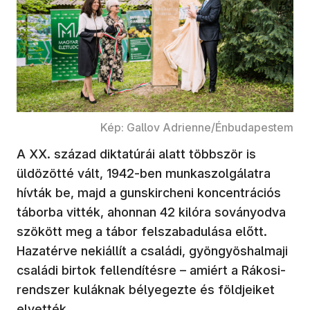
Kép: Gallov Adrienne/Énbudapestem
A XX. század diktatúrái alatt többször is
üldözötté vált, 1942-ben munkaszolgálatra
hívták be, majd a gunskircheni koncentrációs
táborba vitték, ahonnan 42 kilóra soványodva
szökött meg a tábor felszabadulása előtt.
Hazatérve nekiállít a családi, gyöngyöshalmaji
családi birtok fellendítésre – amiért a Rákosi-
rendszer kuláknak bélyegezte és földjeiket
elvették.