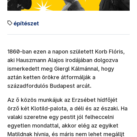
építészet
1860-ban ezen a napon született Korb Flóris,
aki Hauszmann Alajos irodájában dolgozva
ismerkedett meg Giergl Kálmánnal, hogy
aztán ketten örökre átformálják a
századfordulós Budapest arcát.
Az ő közös munkájuk az Erzsébet hídfőjét
örző két Klotild-palota, a déli és az északi. Ha
valaki szeretne egy pestit jól felheccelni
egyetlen mondattal, akkor elég az egyiket
Matildnak hívnia, és máris nem lehet megálljt