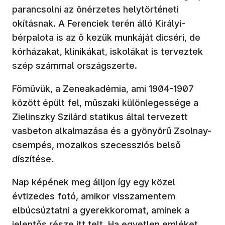
parancsolni az önérzetes helytörténeti
okításnak. A Ferenciek terén álló Királyi-
bérpalota is az ő kezük munkáját dicséri, de
kórházakat, klinikákat, iskolákat is terveztek
szép számmal országszerte.
Főművük, a Zeneakadémia, ami 1904-1907
között épült fel, műszaki különlegessége a
Zielinszky Szilárd statikus által tervezett
vasbeton alkalmazása és a gyönyörű Zsolnay-
csempés, mozaikos szecessziós belső
díszítése.
Nap képének meg álljon így egy közel
évtizedes fotó, amikor visszamentem
elbúcsúztatni a gyerekkoromat, aminek a
jelentős része itt telt. Ha egyetlen emléket