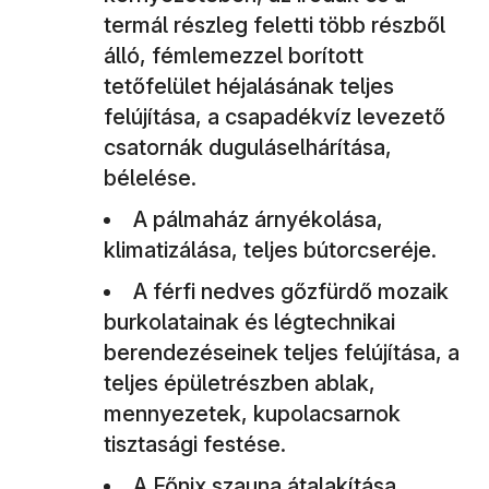
termál részleg feletti több részből
álló, fémlemezzel borított
tetőfelület héjalásának teljes
felújítása, a csapadékvíz levezető
csatornák duguláselhárítása,
bélelése.
A pálmaház árnyékolása,
klimatizálása, teljes bútorcseréje.
A férfi nedves gőzfürdő mozaik
burkolatainak és légtechnikai
berendezéseinek teljes felújítása, a
teljes épületrészben ablak,
mennyezetek, kupolacsarnok
tisztasági festése.
A Főnix szauna átalakítása