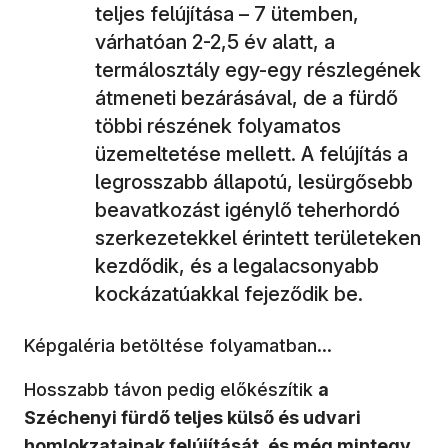
teljes felújítása – 7 ütemben,
várhatóan 2-2,5 év alatt, a
termálosztály egy-egy részlegének
átmeneti bezárásával, de a fürdő
többi részének folyamatos
üzemeltetése mellett. A felújítás a
legrosszabb állapotú, lesürgősebb
beavatkozást igénylő teherhordó
szerkezetekkel érintett területeken
kezdődik, és a legalacsonyabb
kockázatúakkal fejeződik be.
Képgaléria betöltése folyamatban...
Hosszabb távon pedig előkészítik
a
Széchenyi fürdő teljes külső és udvari
homlokzatainak felújítását, és még mintegy