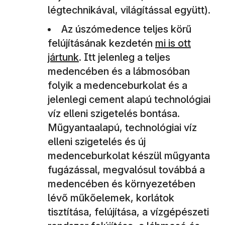
légtechnikával, világítással együtt).
Az úszómedence teljes körű
(új ablakban ny
felújításának kezdetén
mi is ott
jártunk
. Itt jelenleg a teljes
medencében és a lábmosóban
folyik a medenceburkolat és a
jelenlegi cement alapú technológiai
víz elleni szigetelés bontása.
Műgyantaalapú, technológiai víz
elleni szigetelés és új
medenceburkolat készül műgyanta
fugázással, megvalósul továbbá a
medencében és környezetében
lévő műkőelemek, korlátok
tisztítása, felújítása, a vízgépészeti