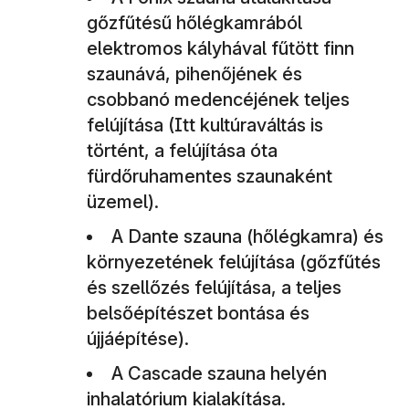
gőzfűtésű hőlégkamrából
elektromos kályhával fűtött finn
szaunává, pihenőjének és
csobbanó medencéjének teljes
felújítása (Itt kultúraváltás is
történt, a felújítása óta
fürdőruhamentes szaunaként
üzemel).
A Dante szauna (hőlégkamra) és
környezetének felújítása (gőzfűtés
és szellőzés felújítása, a teljes
belsőépítészet bontása és
újjáépítése).
A Cascade szauna helyén
inhalatórium kialakítása.