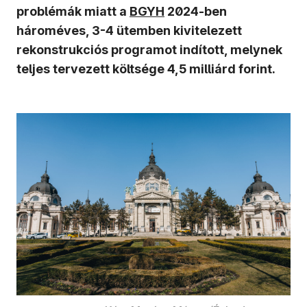
(új ablakban nyílik meg)
problémák miatt a
BGYH
2024-ben
hároméves, 3-4 ütemben kivitelezett
rekonstrukciós programot indított, melynek
teljes tervezett költsége 4,5 milliárd forint.