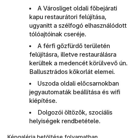
A Városliget oldali főbejárati
kapu restaurátori felújítása,
ugyanitt a szélfogó elhasználódott
tólóajtóinak cseréje.
A férfi gőzfürdő területén
felújításra, illetve restaurálásra
kerültek a medencét körülvevő ún.
Ballusztrádos kőkorlát elemei.
Uszoda oldali előcsarnokban
jegyautomaták beállítása és wifi
kiépítése.
Dolgozói öltözők, szociális
helyiségek rendbetétele.
Képgaléria betöltése folyamatban...