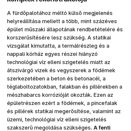
A fürdőpalotához méltó külső megjelenés
helyreállítása mellett a több, mint százéves
épület műszaki állapotának rendbetételére és
korszerűsítésére lesz szükség. A statikai
vizsgálat kimutatta, a termálrészleg és a
nappali kórház egyes részei hiányzó
technológiai víz elleni szigetelés miatt az
átszivárgó vizek és vegyszerek a födémek
szerkezetében a beton és betonacél, a
téglaboltozatokban, falakban és pillérekben a
mészhabarcs korrózióját okozták. Ezen az
épületrészen ezért a födémek, a pincefalak
és pillérek statikai megerősítése, valamint az
üzemi, technológiai víz elleni szigetelés
szakszerű megoldása szükséges.
A fenti