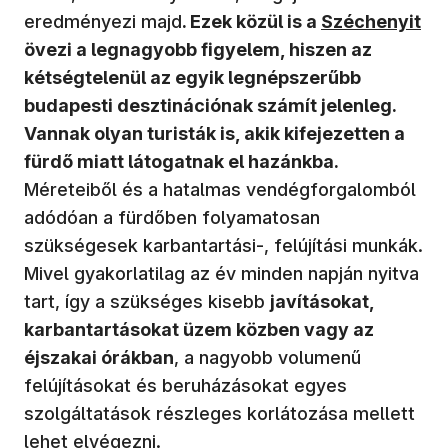
(új ablakban n
eredményezi majd
. Ezek közül is a
Széchenyit
övezi a legnagyobb figyelem, hiszen az
kétségtelenül az egyik legnépszerűbb
budapesti desztinációnak számít jelenleg.
Vannak olyan turisták is, akik kifejezetten a
fürdő miatt látogatnak el hazánkba.
Méreteiből és a hatalmas vendégforgalomból
adódóan a fürdőben folyamatosan
szükségesek karbantartási-, felújítási munkák.
Mivel gyakorlatilag az év minden napján nyitva
tart, így a szükséges kisebb
javításokat,
karbantartásokat üzem közben vagy az
éjszakai órákban
, a nagyobb volumenű
felújításokat és beruházásokat egyes
szolgáltatások részleges korlátozása mellett
lehet elvégezni.