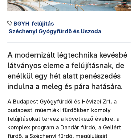
BGYH
felújítás
Széchenyi Gyógyfürdő és Uszoda
A modernizált légtechnika kevésbé
látványos eleme a felújításnak, de
enélkül egy hét alatt penészedés
indulna a meleg és pára hatására.
A Budapest Gyógyfürdői és Hévizei Zrt. a
budapesti műemléki fürdőkben komoly
felújításokat tervez a következő évekre, a
komplex program a Dandár fürdő, a Gellért
fürdő, a Széchenyi fürdő, megújulását