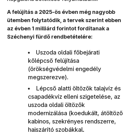
A felújítás a 2025-ös évben még nagyobb
ütemben folytatódik, a tervek szerint ebben
az évben 1 milliárd forintot fordítanak a
Széchenyi fürdő rendbetételére:
Uszoda oldali főbejárati
kőlépcső felújítása
(örökségvédelmi engedély
megszerezve).
Lépcső alatti öltözők talajvíz és
csapadékvíz elleni szigetelése, az
uszoda oldali öltözők
modernizálása (koedukált, átöltöző
kabinos, szekrényes rendszerre,
hajszárító szobákkal,