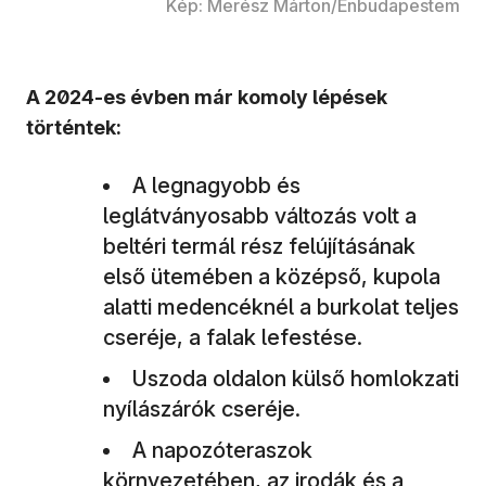
Kép: Merész Márton/Énbudapestem
A 2024-es évben már komoly lépések
történtek:
A legnagyobb és
leglátványosabb változás volt a
beltéri termál rész felújításának
első ütemében a középső, kupola
alatti medencéknél a burkolat teljes
cseréje, a falak lefestése.
Uszoda oldalon külső homlokzati
nyílászárók cseréje.
A napozóteraszok
környezetében, az irodák és a