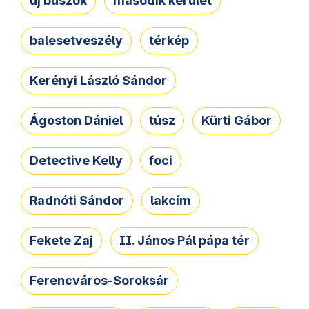
új buszok
második kerület
balesetveszély
térkép
Kerényi László Sándor
Ágoston Dániel
túsz
Kürti Gábor
Detective Kelly
foci
Radnóti Sándor
lakcím
Fekete Zaj
II. János Pál pápa tér
Ferencváros-Soroksár