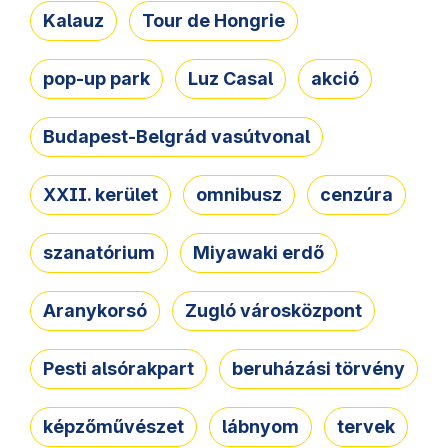
Kalauz
Tour de Hongrie
pop-up park
Luz Casal
akció
Budapest-Belgrád vasútvonal
XXII. kerület
omnibusz
cenzúra
szanatórium
Miyawaki erdő
Aranykorsó
Zugló városközpont
Pesti alsórakpart
beruházási törvény
képzőművészet
lábnyom
tervek