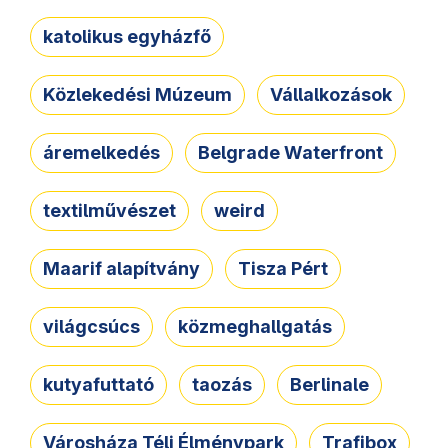
katolikus egyházfő
Közlekedési Múzeum
Vállalkozások
áremelkedés
Belgrade Waterfront
textilművészet
weird
Maarif alapítvány
Tisza Pért
világcsúcs
közmeghallgatás
kutyafuttató
taozás
Berlinale
Városháza Téli Élménypark
Trafibox