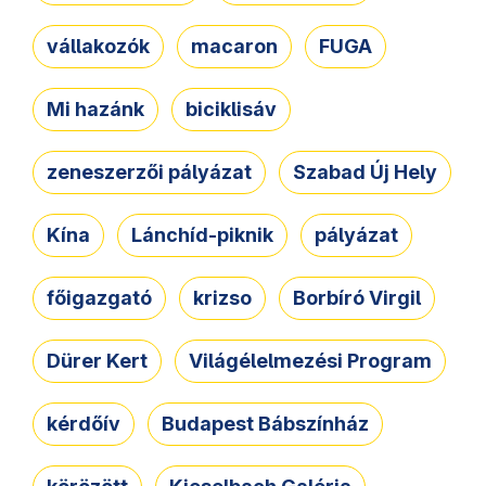
vállakozók
macaron
FUGA
Mi hazánk
biciklisáv
zeneszerzői pályázat
Szabad Új Hely
Kína
Lánchíd-piknik
pályázat
főigazgató
krizso
Borbíró Virgil
Dürer Kert
Világélelmezési Program
kérdőív
Budapest Bábszínház