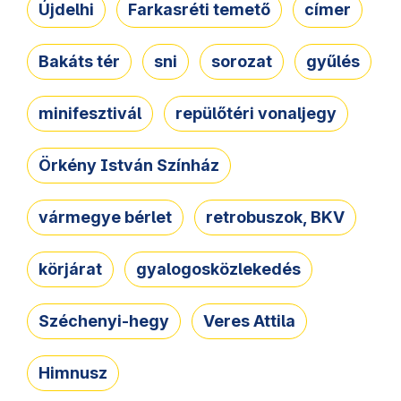
Újdelhi
Farkasréti temető
címer
Bakáts tér
sni
sorozat
gyűlés
minifesztivál
repülőtéri vonaljegy
Örkény István Színház
vármegye bérlet
retrobuszok, BKV
körjárat
gyalogosközlekedés
Széchenyi-hegy
Veres Attila
Himnusz