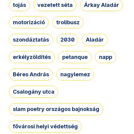
tojás
vezetett séta
Árkay Aladár
motorizáció
trolibusz
szondáztatás
2030
Aladár
erkélyzöldítés
petanque
napp
Béres András
nagylemez
Csalogány utca
slam poetry országos bajnokság
fővárosi helyi védettség