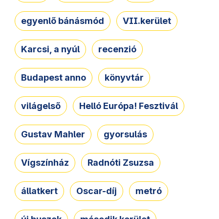
egyenlő bánásmód
VII.kerület
Karcsi, a nyúl
recenzió
Budapest anno
könyvtár
világelső
Helló Európa! Fesztivál
Gustav Mahler
gyorsulás
Vígszínház
Radnóti Zsuzsa
állatkert
Oscar-díj
metró