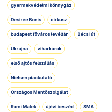
gyermekvédelmi könnygáz
Desirée Bonis
cirkusz
budapest főváros levéltár
Bécsi út
Ukrajna
viharkárok
első ajtós felszállás
Nielsen piackutató
Országos Mentőszolgálat
Rami Malek
újévi beszéd
SMA