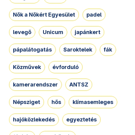
Nők a Nőkért Egyesület
padel
levegő
Unicum
japánkert
pápalátogatás
Saroktelek
fák
Közművek
évforduló
kamerarendszer
ANTSZ
Népsziget
hős
klímasemleges
hajóközlekedés
egyeztetés