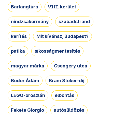
Barlangtúra
VIII. kerület
nindzsakormány
szabadstrand
kerítés
Mit kívánsz, Budapest?
patika
síkosságmentesítés
magyar márka
Csengery utca
Bodor Ádám
Bram Stoker-díj
LEGO-oroszlán
elbontás
Fekete Giorgio
autósüldözés