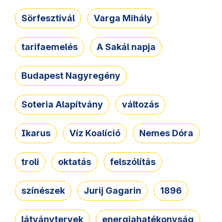
Sörfesztivál
Varga Mihály
tarifaemelés
A Sakál napja
Budapest Nagyregény
Soteria Alapítvány
változás
Ikarus
Víz Koalíció
Nemes Dóra
troli
oktatás
felszólítás
színészek
Jurij Gagarin
1896
látványtervek
energiahatékonyság