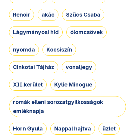
Renoir
akác
Szűcs Csaba
Lágymányosi híd
ólomcsövek
nyomda
Kocsiszín
Cinkotai Tájház
vonaljegy
XII.kerület
Kylie Minogue
romák elleni sorozatgyilkosságok
emléknapja
Horn Gyula
Nappal hajtva
üzlet