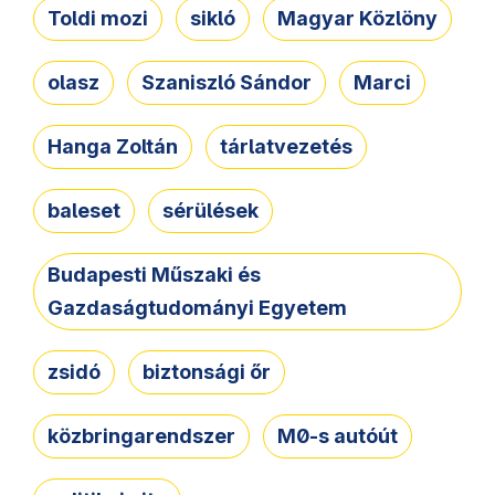
Toldi mozi
sikló
Magyar Közlöny
olasz
Szaniszló Sándor
Marci
Hanga Zoltán
tárlatvezetés
baleset
sérülések
Budapesti Műszaki és
Gazdaságtudományi Egyetem
zsidó
biztonsági őr
közbringarendszer
M0-s autóút