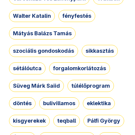
Walter Katalin
fényfestés
Mátyás Balázs Tamás
szociális gondoskodás
sikkasztás
sétálóutca
forgalomkorlátozás
Süveg Márk Saiid
túlélőprogram
döntés
bulivillamos
eklektika
kisgyerekek
teqball
Pálfi György