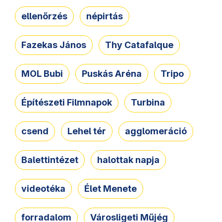
ellenőrzés
népirtás
Fazekas János
Thy Catafalque
MOL Bubi
Puskás Aréna
Tripo
Építészeti Filmnapok
Turbina
csend
Lehel tér
agglomeráció
Balettintézet
halottak napja
videotéka
Élet Menete
forradalom
Városligeti Műjég