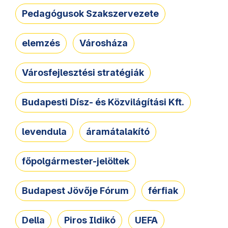
Pedagógusok Szakszervezete
elemzés
Városháza
Városfejlesztési stratégiák
Budapesti Dísz- és Közvilágítási Kft.
levendula
áramátalakító
főpolgármester-jelöltek
Budapest Jövője Fórum
férfiak
Della
Piros Ildikó
UEFA