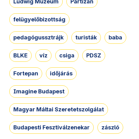
Ludwig Múzeum
Partizán
felügyelőbizottság
pedagógussztrájk
turisták
baba
BLKE
víz
csiga
PDSZ
Fortepan
időjárás
Imagine Budapest
Magyar Máltai Szeretetszolgálat
Budapesti Fesztiválzenekar
zászló