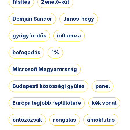
fásítés
Zenélő-kút
Demján Sándor
János-hegy
gyógyfürdők
influenza
befogadás
1%
Microsoft Magyarország
Budapesti közösségi gyűlés
panel
Európa legjobb replülőtere
kék vonal
öntözőzsák
rongálás
ámokfutás