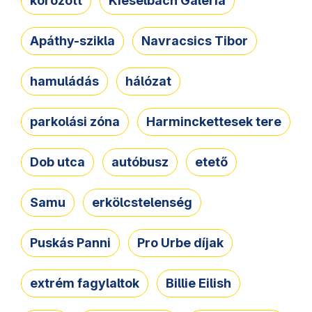
körözött
Kieselbach Galéria
Apáthy-szikla
Navracsics Tibor
hamuládás
hálózat
parkolási zóna
Harminckettesek tere
Dob utca
autóbusz
etető
Samu
erkölcstelenség
Puskás Panni
Pro Urbe díjak
extrém fagylaltok
Billie Eilish