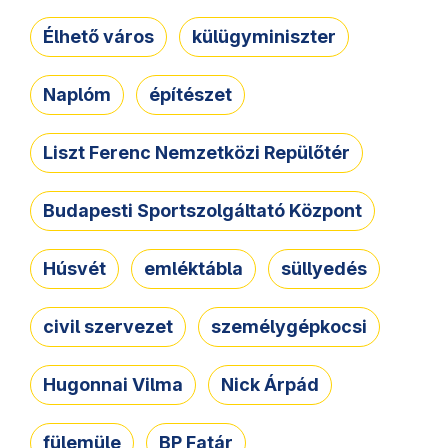
Élhető város
külügyminiszter
Naplóm
építészet
Liszt Ferenc Nemzetközi Repülőtér
Budapesti Sportszolgáltató Központ
Húsvét
emléktábla
süllyedés
civil szervezet
személygépkocsi
Hugonnai Vilma
Nick Árpád
fülemüle
BP Fatár