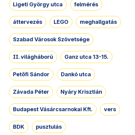
Ligeti György utca
felmérés
áttervezés
LEGO
meghallgatás
Szabad Városok Szövetsége
II. világháború
Ganz utca 13-15.
Petőfi Sándor
Dankó utca
Závada Péter
Nyáry Krisztián
Budapest Vásárcsarnokai Kft.
vers
BDK
pusztulás