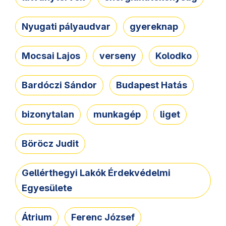
Nyugati pályaudvar
gyereknap
Mocsai Lajos
verseny
Kolodko
Bardóczi Sándor
Budapest Hatás
bizonytalan
munkagép
liget
Böröcz Judit
Gellérthegyi Lakók Érdekvédelmi
Egyesülete
Átrium
Ferenc József