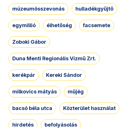
múzeumösszevonás
hulladékgyűjtő
egymillió
élhetőség
facsemete
Zoboki Gábor
Duna Menti Regionális Vízmű Zrt.
kerékpár
Kereki Sándor
milkovics mátyás
műjég
bacsó béla utca
Közterület használat
hirdetés
befolyásolás