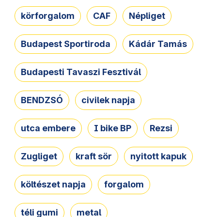
körforgalom
CAF
Népliget
Budapest Sportiroda
Kádár Tamás
Budapesti Tavaszi Fesztivál
BENDZSÓ
civilek napja
utca embere
I bike BP
Rezsi
Zugliget
kraft sör
nyitott kapuk
költészet napja
forgalom
téli gumi
metal