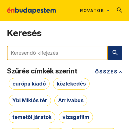
ROVATOK
Keresés
Keresés
Szűrés címkék szerint
ÖSSZES
európa kiadó
közlekedés
Ybl Miklós tér
Arrivabus
temetői járatok
vizsgafilm