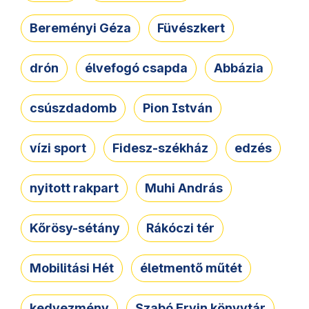
Bereményi Géza
Füvészkert
drón
élvefogó csapda
Abbázia
csúszdadomb
Pion István
vízi sport
Fidesz-székház
edzés
nyitott rakpart
Muhi András
Kőrösy-sétány
Rákóczi tér
Mobilitási Hét
életmentő műtét
kedvezmény
Szabó Ervin könyvtár