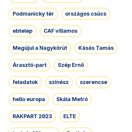
Podmanicky tér
országos csúcs
ebtelep
CAF villamos
Megújul a Nagykörút
Kásás Tamás
Árasztó-part
Szép Ernő
feladatok
színész
szerencse
hello europa
Skála Metró
RAKPART 2023
ELTE