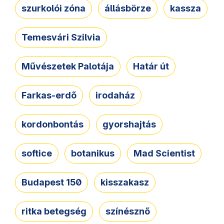
szurkolói zóna
állásbörze
kassza
Temesvári Szilvia
Művészetek Palotája
Határ út
Farkas-erdő
irodaház
kordonbontás
gyorshajtás
softice
botanikus
Mad Scientist
Budapest 150
kisszakasz
ritka betegség
színésznő