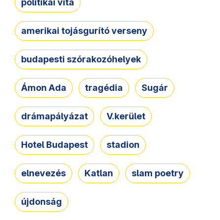
politikai vita
amerikai tojásgurító verseny
budapesti szórakozóhelyek
Ámon Ada
tragédia
Sugár
drámapályázat
V.kerület
Hotel Budapest
stadion
elnevezés
Katlan
slam poetry
újdonság