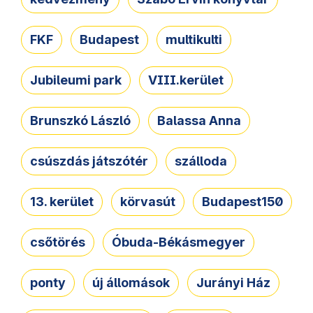
FKF
Budapest
multikulti
Jubileumi park
VIII.kerület
Brunszkó László
Balassa Anna
csúszdás játszótér
szálloda
13. kerület
körvasút
Budapest150
csőtörés
Óbuda-Békásmegyer
ponty
új állomások
Jurányi Ház