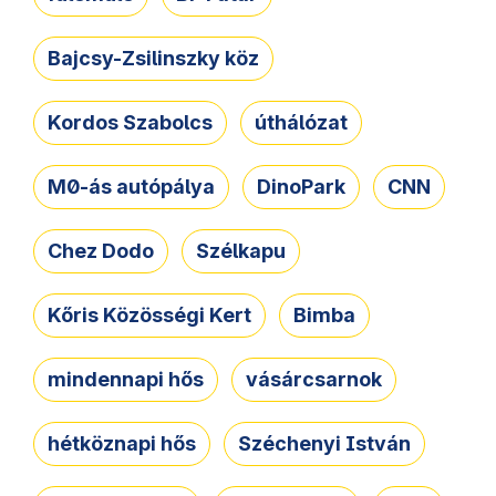
Bajcsy-Zsilinszky köz
Kordos Szabolcs
úthálózat
M0-ás autópálya
DinoPark
CNN
Chez Dodo
Szélkapu
Kőris Közösségi Kert
Bimba
mindennapi hős
vásárcsarnok
hétköznapi hős
Széchenyi István