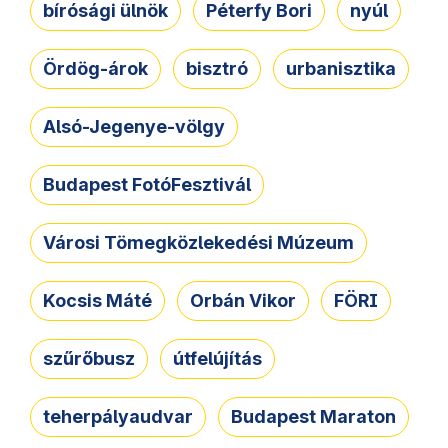
bírósági ülnök
Péterfy Bori
nyúl
Ördög-árok
bisztró
urbanisztika
Alsó-Jegenye-völgy
Budapest FotóFesztivál
Városi Tömegközlekedési Múzeum
Kocsis Máté
Orbán Vikor
FÖRI
szűrőbusz
útfelújítás
teherpályaudvar
Budapest Maraton