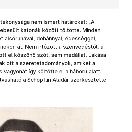
jótékonysága nem ismert határokat: „A
ebesült katonák között töltötte. Minden
ket alsóruhával, dohánnyal, édességgel,
ánokon át. Nem irtózott a szenvedéstől, a
ott el köszönő szót, sem medáliát. Lakása
tak ott a szeretetadományok, amiket a
s vagyonát így költötte el a háború alatt.
lvasható a Schöpflin Aladár szerkesztette