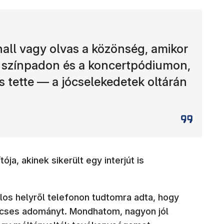
hall vagy olvas a közönség, amikor
a színpadon és a koncertpódiumon,
s tette — a jócselekedetek oltárán
ója, akinek sikerült egy interjút is
los helyről telefonon tudtomra adta, hogy
cses adományt. Mondhatom, nagyon jól