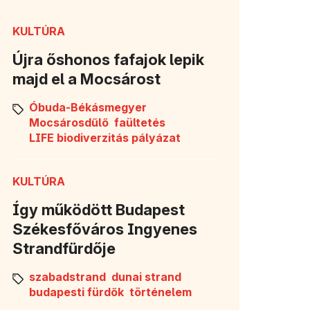
KULTÚRA
Újra őshonos fafajok lepik
majd el a Mocsárost
Óbuda-Békásmegyer
Mocsárosdűlő
faültetés
LIFE biodiverzitás pályázat
KULTÚRA
Így működött Budapest
Székesfőváros Ingyenes
Strandfürdője
szabadstrand
dunai strand
budapesti fürdők
történelem