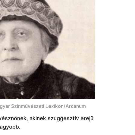
agyar Színművészeti Lexikon/Arcanum
észnőnek, akinek szuggesztív erejű
nagyobb.