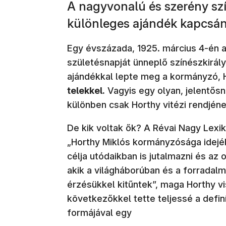
A nagyvonalú és szerény szín
különleges ajándék kapcsán
Egy évszázada, 1925. március 4-én ad
születésnapját ünneplő színészkirály
ajándékkal lepte meg a kormányzó, 
telekkel.
Vagyis egy olyan, jelentős
különben csak Horthy vitézi rendjéne
De kik voltak ők? A Révai Nagy Lexi
„Horthy Miklós kormányzósága idejéb
célja utódaikban is jutalmazni és a
akik a világháborúban és a forradal
érzésükkel kitűntek”, maga Horthy vi
következőkkel tette teljessé a defin
formájával egy