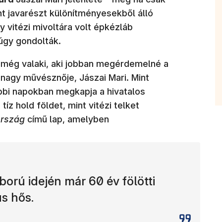
nt javarészt különítményesekből álló
y vitézi mivoltára volt épkézláb
 úgy gondolták.
an még valaki, aki jobban megérdemelné a
z nagy művésznője, Jászai Mari. Mint
bbi napokban megkapja a hivatalos
tíz hold földet, mint vitézi telket
rszág
című lap, amelyben
áború idején már 60 év fölötti
ús hős.