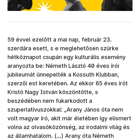
59 évvel ezelőtt a mai nap, február 23.
szerdára esett, s e meglehetősen szürke
hétköznapot csupán egy kulturális esemény
aranyozta be: Németh László 40 éves írói
jubileumát ünnepelték a Kossuth Klubban,
szerzői est keretében. Az ekkor 65 éves írót
Kristó Nagy István köszöntötte, s
beszédében nem fukarkodott a
szuperlatívuszokkal: „Arany János óta nem
volt magyar író, akit már életében így elismert
volna az olvasóközönség, az irodalmi világ és
az államhatalom. (…) Arany óta Németh