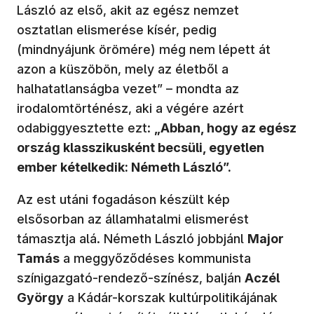
László az első, akit az egész nemzet
osztatlan elismerése kísér, pedig
(mindnyájunk örömére) még nem lépett át
azon a küszöbön, mely az életből a
halhatatlanságba vezet” – mondta az
irodalomtörténész, aki a végére azért
odabiggyesztette ezt:
„Abban, hogy az egész
ország klasszikusként becsüli, egyetlen
ember kételkedik: Németh László”.
Az est utáni fogadáson készült kép
elsősorban az államhatalmi elismerést
támasztja alá. Németh László jobbjánl
Major
Tamás
a meggyőződéses kommunista
színigazgató-rendező-színész, balján
Aczél
György
a Kádár-korszak kultúrpolitikájának