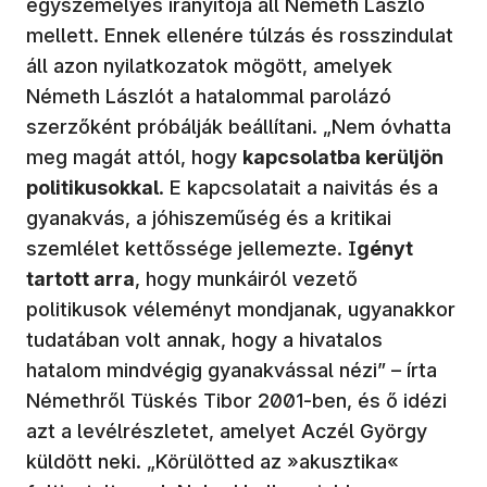
egyszemélyes irányítója áll Németh László
mellett. Ennek ellenére túlzás és rosszindulat
áll azon nyilatkozatok mögött, amelyek
Németh Lászlót a hatalommal parolázó
szerzőként próbálják beállítani. „Nem óvhatta
meg magát attól, hogy
kapcsolatba kerüljön
politikusokkal
. E kapcsolatait a naivitás és a
gyanakvás, a jóhiszeműség és a kritikai
szemlélet kettőssége jellemezte. I
gényt
tartott arra
, hogy munkáiról vezető
politikusok véleményt mondjanak, ugyanakkor
tudatában volt annak, hogy a hivatalos
hatalom mindvégig gyanakvással nézi” – írta
Némethről Tüskés Tibor 2001-ben, és ő idézi
azt a levélrészletet, amelyet Aczél György
küldött neki. „Körülötted az »akusztika«