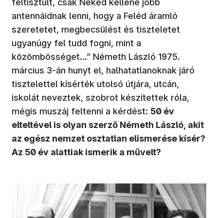
feltisztult, csak Neked kellene jobb
antennáidnak lenni, hogy a Feléd áramló
szeretetet, megbecsülést és tiszteletet
ugyanúgy fel tudd fogni, mint a
közömbösséget…” Németh László 1975.
március 3-án hunyt el, halhatatlanoknak járó
tisztelettel kísérték utolsó útjára, utcán,
iskolát neveztek, szobrot készítettek róla,
mégis muszáj feltenni a kérdést:
50 év
elteltével is olyan szerző Németh László, akit
az egész nemzet osztatlan elismerése kísér?
Az 50 év alattiak ismerik a művelt?