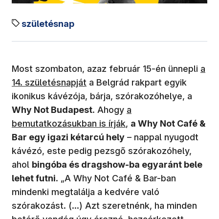
születésnap
Most szombaton, azaz február 15-én ünnepli
a
14. születésnapját
a Belgrád rakpart egyik
ikonikus kávézója, bárja, szórakozóhelye, a
Why Not Budapest
. Ahogy
a
bemutatkozásukban is írják
,
a Why Not Café &
Bar egy igazi kétarcú hely
– nappal nyugodt
kávézó, este pedig pezsgő szórakozóhely,
ahol
bingóba és dragshow-ba egyaránt bele
lehet futni
. „A Why Not Café & Bar-ban
mindenki megtalálja a kedvére való
szórakozást. (...) Azt szeretnénk, ha minden