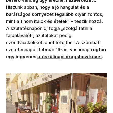
betérő vendég úgy érezné, hazaérkezett.
Hiszünk abban, hogy a jó hangulat és a
barátságos környezet legalább olyan fontos,
mint a finom italok és ételek” – teszik hozzá.
A születésnapon dj fogja „szolgáltatni a
talpalávalót”, az italokat pedig
szendvicskékkel lehet lefojtani. A szombati
születésnapot február 16-án, vasárnap
rögtön
egy ingyenes
utószülinapi dragshow követ
.