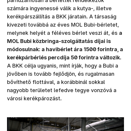
párhuzamosan a bérlettel rendelkezők
számára ingyenessé válik a kutya-, illetve
kerékpárszállítás a BKK járatain. A társaság
kivezeti továbbá az éves MOL Bubi-bérletet,
melynek helyét a féléves bérlet veszi át, és
a
MOL Bubi közbringa-szolgáltatás díjai is
módosulnak: a havibérlet ára 1500 forintra, a
kerékpárbérlés percdíja 50 forintra változik
.
A BKK célja ugyanis, mint írják, hogy a Bubi a
jövőben is tovább fejlődjön, és rugalmasan
bővíthető flottával, a korábbinál sokkal
nagyobb területet lefedve tegye vonzóvá a
városi kerékpározást.