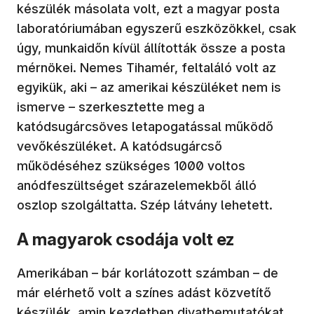
készülék másolata volt, ezt a magyar posta
laboratóriumában egyszerű eszközökkel, csak
úgy, munkaidőn kívül állították össze a posta
mérnökei. Nemes Tihamér, feltaláló volt az
egyikük, aki – az amerikai készüléket nem is
ismerve – szerkesztette meg a
katódsugárcsöves letapogatással működő
vevőkészüléket. A katódsugárcső
működéséhez szükséges 1000 voltos
anódfeszültséget szárazelemekből álló
oszlop szolgáltatta. Szép látvány lehetett.
A magyarok csodája volt ez
Amerikában – bár korlátozott számban – de
már elérhető volt a színes adást közvetítő
készülék, amin kezdetben divatbemutatókat