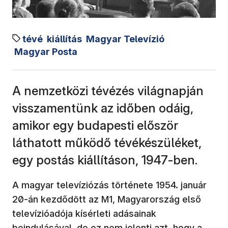
tévé
kiállítás
Magyar Televízió
Magyar Posta
A nemzetközi tévézés világnapján
visszamentünk az időben odáig,
amikor egy budapesti először
láthatott működő tévékészüléket,
egy postás kiállításon, 1947-ben.
A magyar televíziózás története 1954. január
20-án kezdődött az M1, Magyarország első
televízióadója kísérleti adásainak
beindulásával, de ez nem jelenti azt, hogy a