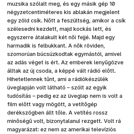
muzsika szólalt meg, és egy másik gép 10
négyzetcentiméteres kis ablakán megjelent
egy zöld csík. Nőtt a feszültség, amikor a csík
szélesedni kezdett, majd kockás lett, és
egyszerre átalakult két női fejjé. Majd egy
harmadik is felbukkant. A nők röviden,
szomorúan búcsúzkodtak egymástól, amivel
az adás véget is ért. Az emberek lenyűgözve
álltak az új csoda, a képpé vált rádió előtt.
Hihetetlennek tűnt, ami a rádiókészülék
üveglapján volt látható – szólt az egyik
tudósítás – pedig ez az üveglap nem is volt a
film előtt vagy mögött, a vetítőgép
derékszögben állt tőle. A vetítés rossz
minőségű volt, bizonytalanul rezgett. Volt rá
magyarázat: ez nem az amerikai televíziós