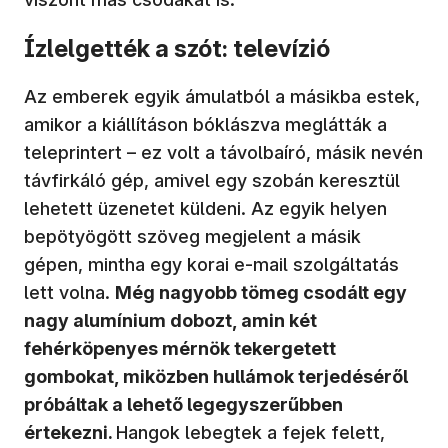
Ízlelgették a szót: televízió
Az emberek egyik ámulatból a másikba estek,
amikor a kiállításon bóklászva meglátták a
teleprintert – ez volt a távolbaíró, másik nevén
távfirkáló gép, amivel egy szobán keresztül
lehetett üzenetet küldeni. Az egyik helyen
bepötyögött szöveg megjelent a másik
gépen, mintha egy korai e-mail szolgáltatás
lett volna.
Még nagyobb tömeg csodált egy
nagy alumínium dobozt, amin két
fehérköpenyes mérnök tekergetett
gombokat, miközben hullámok terjedéséről
próbáltak a lehető legegyszerűbben
értekezni.
Hangok lebegtek a fejek felett,