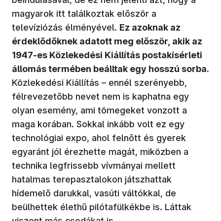
magyarok itt találkoztak először a
televíziózás élményével.
Ez azoknak az
érdeklődőknek adatott meg először, akik az
1947-es Közlekedési Kiállítás postakísérleti
állomás termében beálltak egy hosszú sorba.
Közlekedési Kiállítás – ennél szerényebb,
félrevezetőbb nevet nem is kaphatna egy
olyan esemény, ami tömegeket vonzott a
maga korában. Sokkal inkább volt ez egy
technológiai expo, ahol felnőtt és gyerek
egyaránt jól érezhette magát, miközben a
technika legfrissebb vívmányai mellett
hatalmas terepasztalokon játszhattak
hídemelő darukkal, vasúti váltókkal, de
beülhettek élethű pilótafülkékbe is. Láttak
viszont más csodákat is.