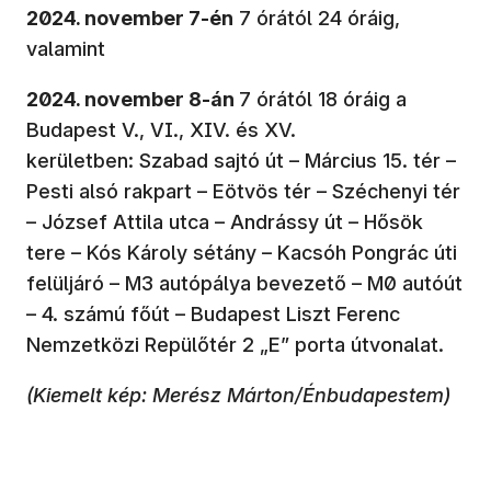
2024. november 7-én
7 órától 24 óráig,
valamint
2024. november 8-án
7 órától 18 óráig a
Budapest V., VI., XIV. és XV.
kerületben: Szabad sajtó út – Március 15. tér –
Pesti alsó rakpart – Eötvös tér – Széchenyi tér
– József Attila utca – Andrássy út – Hősök
tere – Kós Károly sétány – Kacsóh Pongrác úti
felüljáró – M3 autópálya bevezető – M0 autóút
– 4. számú főút – Budapest Liszt Ferenc
Nemzetközi Repülőtér 2 „E” porta útvonalat.
(Kiemelt kép: Merész Márton/Énbudapestem)