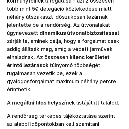
kormányfőinek látogatása – azaz összesen
több mint 50 delegáció közlekedése miatt
néhány útszakaszt időszakosan lezárnak–
jelentette be a rendőrség
. Az útvonalakat
úgynevezett
dinamikus útvonalbiztosítással
zárják le, aminek célja, hogy a forgalmat csak
addig állítsák meg, amíg a védett járművek
elhaladnak. Az összesen
kilenc kerületet
érintő lezárások
túlnyomó többségét
rugalmasan vezetik be, ezek a
gyalogosforgalmat maximum néhány percre
érinthetik.
A
megállni tilos helyszínek
listáját
itt találod
.
A rendőrség térképes tájékoztatása szerint
az alábbi időpontokban kell számítani