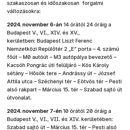
szakaszosan és időszakosan forgalmi
változásokra:
2024. november 6-án
14 órától 24 óráig a
Budapest V., VI., XIV. és XV.,
kerületben: Budapest Liszt Ferenc
Nemzetközi Repülőtér 2 „E” porta – 4. számú
főút – M0 autóút – M3 autópálya bevezető –
Kacsóh Pongrác úti felüljáró – Kós Károly
sétány – Hősök tere – Andrássy út – József
Attila utca – Széchenyi tér – Eötvös tér – Pesti
alsó rakpart – Március 15. tér – Szabad sajtó út
útvonalat.
2024. november 7-én
10 órától 20 óráig a
Budapest V., VI., VII. és XIV. kerületében:
Szabad sajtó út – Március 15. tér – Pesti alsó