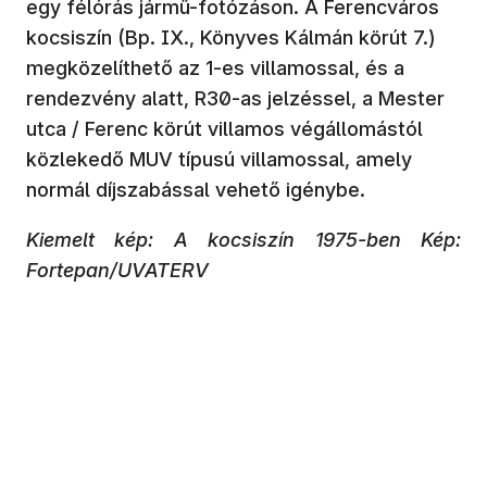
egy félórás jármű-fotózáson. A Ferencváros
kocsiszín (Bp. IX., Könyves Kálmán körút 7.)
megközelíthető az 1-es villamossal, és a
rendezvény alatt, R30-as jelzéssel, a Mester
utca / Ferenc körút villamos végállomástól
közlekedő MUV típusú villamossal, amely
normál díjszabással vehető igénybe.
Kiemelt kép: A kocsiszín 1975-ben Kép:
Fortepan/UVATERV