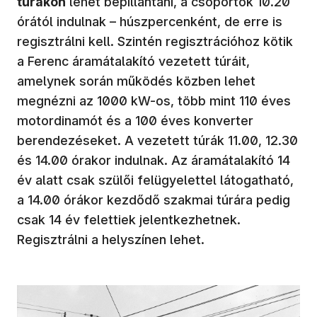
túrákon
lehet bepillantani, a csoportok 10.20
órától indulnak – húszpercenként, de erre is
regisztrálni kell. Szintén regisztrációhoz kötik
a Ferenc áramátalakító vezetett túráit,
amelynek során működés közben lehet
megnézni az 1000 kW-os, több mint 110 éves
motordinamót és a 100 éves konverter
berendezéseket. A vezetett túrák 11.00, 12.30
és 14.00 órakor indulnak. Az áramátalakító 14
év alatt csak szülői felügyelettel látogatható,
a 14.00 órákor kezdődő szakmai túrára pedig
csak 14 év felettiek jelentkezhetnek.
Regisztrálni a helyszínen lehet.