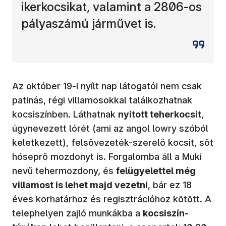
ikerkocsikat, valamint a 2806-os
pályaszámú járművet is.
Az október 19-i nyílt nap látogatói nem csak
patinás, régi villamosokkal találkozhatnak
kocsiszínben. Láthatnak
nyitott teherkocsit
,
úgynevezett lórét (ami az angol lowry szóból
keletkezett), felsővezeték-szerelő kocsit, sőt
hóseprő mozdonyt is. Forgalomba áll a Muki
nevű tehermozdony, és
felügyelettel még
villamost is lehet majd vezetni
, bár ez 18
éves korhatárhoz és regisztrációhoz kötött. A
telephelyen zajló munkákba a
kocsiszín-