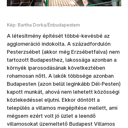
Kép: Bartha Dorka/Énbudapestem
A létesítmény építését többé-kevésbé az
agglomeráció indokolta. A századfordulón
Pesterzsébet (akkor még Erzsébetfalva) nem
tartozott Budapesthez, lakossága azonban a
környék iparosodásának következtében
rohamosan nőtt. A lakók többsége azonban
Budapesten (azon belül leginkább Dél-Pesten)
kapott munkát, ahová nem lehetett közösségi
közlekedéssel eljutni. Ekkor döntött a
település a villamos megépítése mellett, ami
mégsem ezért volt jó üzlet a leendő
villamosokat üzemeltető Budapest Villamos