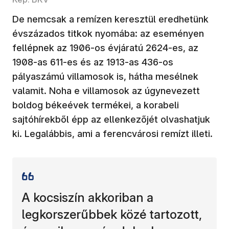
De nemcsak a remízen keresztül eredhetünk
évszázados titkok nyomába: az eseményen
fellépnek az 1906-os évjáratú 2624-es, az
1908-as 611-es és az 1913-as 436-os
pályaszámú villamosok is, hátha mesélnek
valamit. Noha e villamosok az úgynevezett
boldog békeévek termékei, a korabeli
sajtóhírekből épp az ellenkezőjét olvashatjuk
ki. Legalábbis, ami a ferencvárosi remízt illeti.
A kocsiszín akkoriban a
legkorszerűbbek közé tartozott,