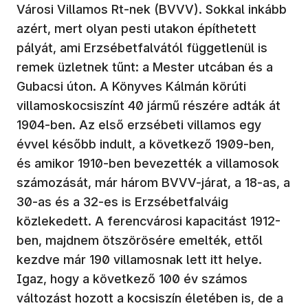
Városi Villamos Rt-nek (BVVV). Sokkal inkább
azért, mert olyan pesti utakon építhetett
pályát, ami Erzsébetfalvától függetlenül is
remek üzletnek tűnt: a Mester utcában és a
Gubacsi úton. A Könyves Kálmán körúti
villamoskocsiszínt 40 jármű részére adták át
1904-ben. Az első erzsébeti villamos egy
évvel később indult, a következő 1909-ben,
és amikor 1910-ben bevezették a villamosok
számozását, már három BVVV-járat, a 18-as, a
30-as és a 32-es is Erzsébetfalváig
közlekedett. A ferencvárosi kapacitást 1912-
ben, majdnem ötszörösére emelték, ettől
kezdve már 190 villamosnak lett itt helye.
Igaz, hogy a következő 100 év számos
változást hozott a kocsiszín életében is, de a