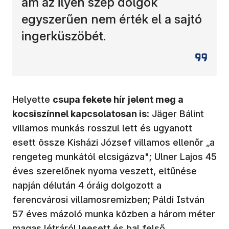
ám az ilyen szép dolgok
egyszerűen nem érték el a sajtó
ingerküszöbét.
Helyette
csupa fekete hír jelent meg a
kocsiszínnel kapcsolatosan is
: Jäger Bálint
villamos munkás rosszul lett és ugyanott
esett össze Kisházi József villamos ellenőr „a
rengeteg munkától elcsigázva"; Ulner Lajos 45
éves szerelőnek nyoma veszett, eltűnése
napján délután 4 óráig dolgozott a
ferencvárosi villamosremízben; Páldi István
57 éves mázoló munka közben a három méter
magas létráról leesett és bal felső