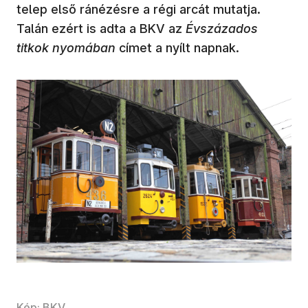
telep első ránézésre a régi arcát mutatja.
Talán ezért is adta a BKV az
Évszázados
titkok nyomában
címet a nyílt napnak.
Kép: BKV