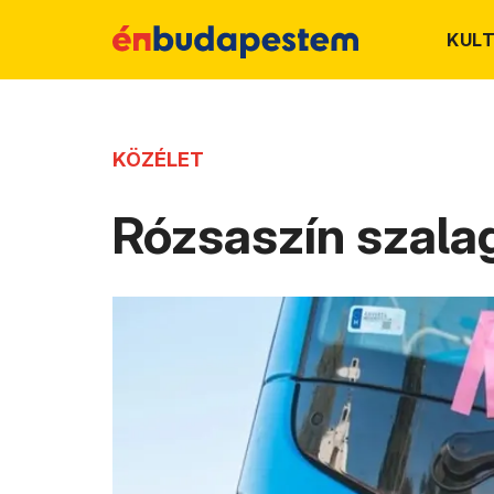
KUL
KÖZÉLET
Rózsaszín szalag