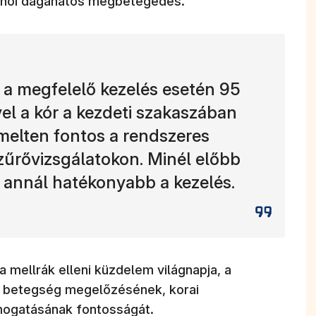
b női daganatos megbetegedés.
 a megfelelő kezelés esetén 95
el a kór a kezdeti szakaszában
emelten fontos a rendszeres
szűrővizsgálatokon. Minél előbb
, annál hatékonyabb a kezelés.
 mellrák elleni küzdelem világnapja, a
 a betegség megelőzésének, korai
ámogatásának fontosságát.