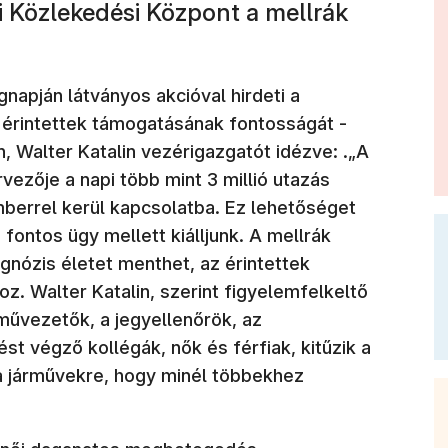
i Közlekedési Központ a mellrák
gnapján látványos akcióval hirdeti a
 érintettek támogatásának fontosságát -
 Walter Katalin vezérigazgatót idézve: .„A
ezője a napi több mint 3 millió utazás
berrel kerül kapcsolatba. Ez lehetőséget
fontos ügy mellett kiálljunk. A mellrák
agnózis életet menthet, az érintettek
z. Walter Katalin, szerint figyelemfelkeltő
művezetők, a jegyellenőrök, az
t végző kollégák, nők és férfiak, kitűzik a
 a járművekre, hogy minél többekhez