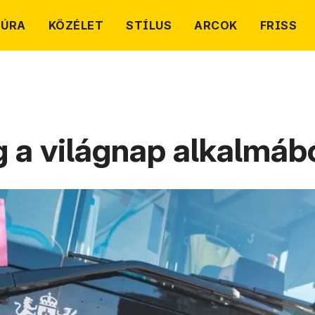
TÚRA
KÖZÉLET
STÍLUS
ARCOK
FRISS
 a világnap alkalmáb