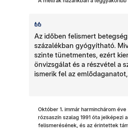
A mellrák hazánkban a leggyakorib
Az időben felismert betegség
százalékban gyógyítható. Miv
szinte tünetmentes, ezért ki
önvizsgálat és a részvétel a 
ismerik fel az emlődaganatot
Október 1. immár harminchárom éve a
rózsaszín szalag 1991 óta jelképezi
felismerésének, és az érintettek t