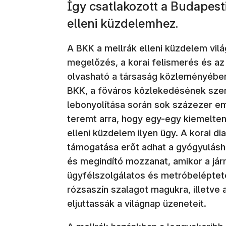
Így csatlakozott a Budapest
elleni küzdelemhez.
A BKK a mellrák elleni küzdelem vilá
megelőzés, a korai felismerés és az
olvasható a társaság közleményében,
BKK, a főváros közlekedésének szerv
lebonyolítása során sok százezer em
teremt arra, hogy egy-egy kiemelten 
elleni küzdelem ilyen ügy. A korai di
támogatása erőt adhat a gyógyulásho
és megindító mozzanat, amikor a jár
ügyfélszolgálatos és metróbeléptetés
rózsaszín szalagot magukra, illetve
eljuttassák a világnap üzeneteit.