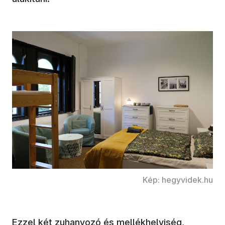
Kép: hegyvidek.hu
Ezzel két zuhanyozó és mellékhelyiség,