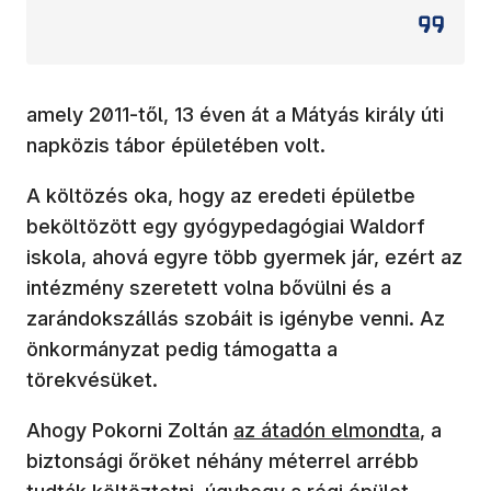
amely 2011-től, 13 éven át a Mátyás király úti
napközis tábor épületében volt.
A költözés oka, hogy az eredeti épületbe
beköltözött egy gyógypedagógiai Waldorf
iskola, ahová egyre több gyermek jár, ezért az
intézmény szeretett volna bővülni és a
zarándokszállás szobáit is igénybe venni. Az
önkormányzat pedig támogatta a
törekvésüket.
(új ablakban nyílik meg)
Ahogy Pokorni Zoltán
az átadón elmondta
, a
biztonsági őröket néhány méterrel arrébb