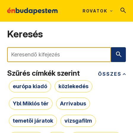
ROVATOK
Keresés
Keresés
Szűrés címkék szerint
ÖSSZES
európa kiadó
közlekedés
Ybl Miklós tér
Arrivabus
temetői járatok
vizsgafilm