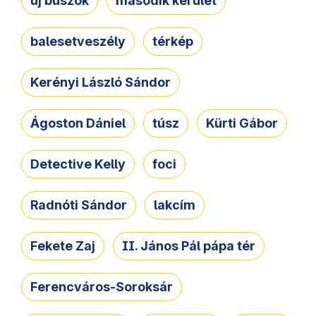
új buszok
második kerület
balesetveszély
térkép
Kerényi László Sándor
Ágoston Dániel
túsz
Kürti Gábor
Detective Kelly
foci
Radnóti Sándor
lakcím
Fekete Zaj
II. János Pál pápa tér
Ferencváros-Soroksár