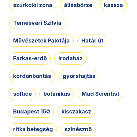
szurkolói zóna
állásbörze
kassza
Temesvári Szilvia
Művészetek Palotája
Határ út
Farkas-erdő
irodaház
kordonbontás
gyorshajtás
softice
botanikus
Mad Scientist
Budapest 150
kisszakasz
ritka betegség
színésznő