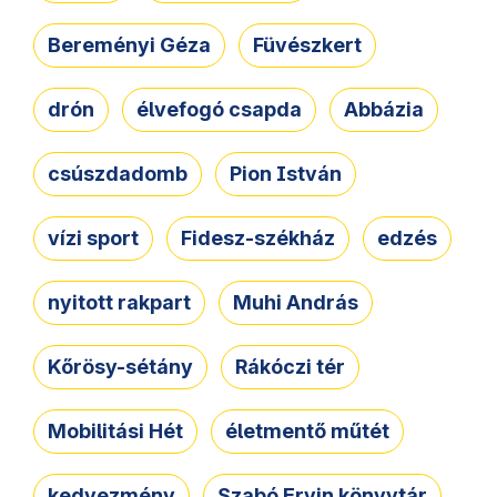
Bereményi Géza
Füvészkert
drón
élvefogó csapda
Abbázia
csúszdadomb
Pion István
vízi sport
Fidesz-székház
edzés
nyitott rakpart
Muhi András
Kőrösy-sétány
Rákóczi tér
Mobilitási Hét
életmentő műtét
kedvezmény
Szabó Ervin könyvtár