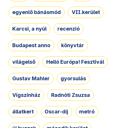
egyenlő bánásmód
VII.kerület
Karcsi, a nyúl
recenzió
Budapest anno
könyvtár
világelső
Helló Európa! Fesztivál
Gustav Mahler
gyorsulás
Vígszínház
Radnóti Zsuzsa
állatkert
Oscar-díj
metró