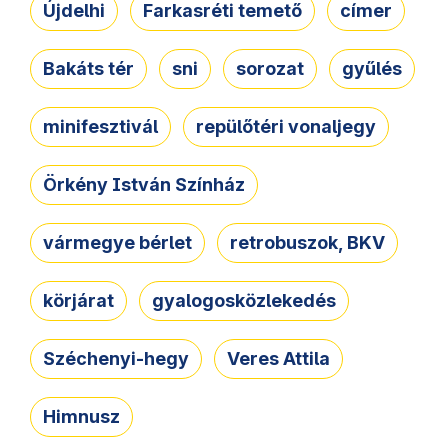
Újdelhi
Farkasréti temető
címer
Bakáts tér
sni
sorozat
gyűlés
minifesztivál
repülőtéri vonaljegy
Örkény István Színház
vármegye bérlet
retrobuszok, BKV
körjárat
gyalogosközlekedés
Széchenyi-hegy
Veres Attila
Himnusz