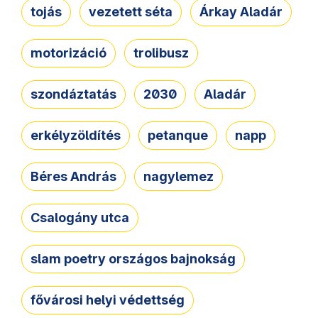
tojás
vezetett séta
Árkay Aladár
motorizáció
trolibusz
szondáztatás
2030
Aladár
erkélyzöldítés
petanque
napp
Béres András
nagylemez
Csalogány utca
slam poetry országos bajnokság
fővárosi helyi védettség