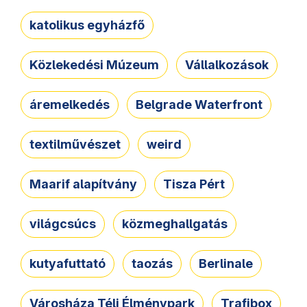
katolikus egyházfő
Közlekedési Múzeum
Vállalkozások
áremelkedés
Belgrade Waterfront
textilművészet
weird
Maarif alapítvány
Tisza Pért
világcsúcs
közmeghallgatás
kutyafuttató
taozás
Berlinale
Városháza Téli Élménypark
Trafibox