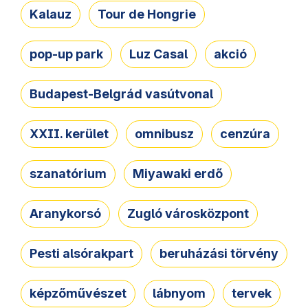
Kalauz
Tour de Hongrie
pop-up park
Luz Casal
akció
Budapest-Belgrád vasútvonal
XXII. kerület
omnibusz
cenzúra
szanatórium
Miyawaki erdő
Aranykorsó
Zugló városközpont
Pesti alsórakpart
beruházási törvény
képzőművészet
lábnyom
tervek