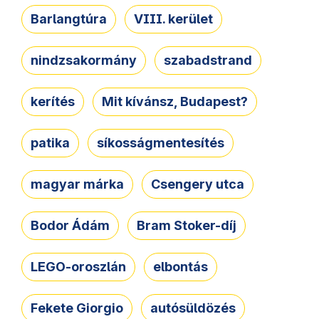
Barlangtúra
VIII. kerület
nindzsakormány
szabadstrand
kerítés
Mit kívánsz, Budapest?
patika
síkosságmentesítés
magyar márka
Csengery utca
Bodor Ádám
Bram Stoker-díj
LEGO-oroszlán
elbontás
Fekete Giorgio
autósüldözés