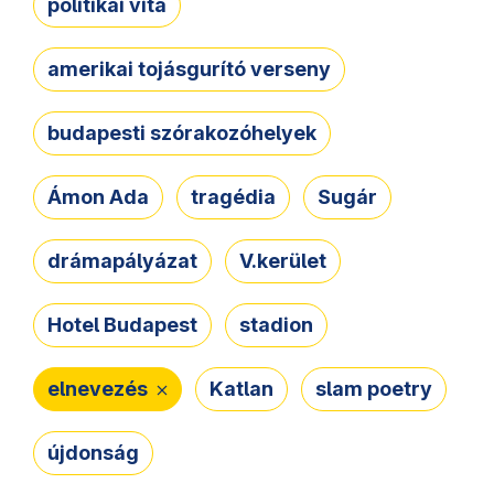
politikai vita
amerikai tojásgurító verseny
budapesti szórakozóhelyek
Ámon Ada
tragédia
Sugár
drámapályázat
V.kerület
Hotel Budapest
stadion
elnevezés
Katlan
slam poetry
újdonság