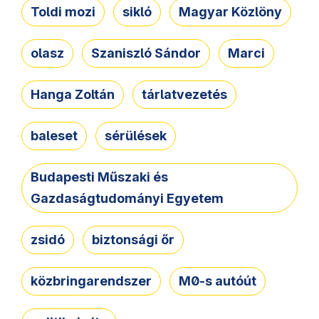
Toldi mozi
sikló
Magyar Közlöny
olasz
Szaniszló Sándor
Marci
Hanga Zoltán
tárlatvezetés
baleset
sérülések
Budapesti Műszaki és
Gazdaságtudományi Egyetem
zsidó
biztonsági őr
közbringarendszer
M0-s autóút