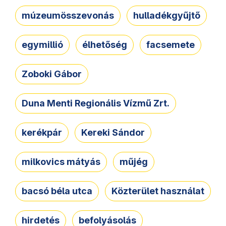
múzeumösszevonás
hulladékgyűjtő
egymillió
élhetőség
facsemete
Zoboki Gábor
Duna Menti Regionális Vízmű Zrt.
kerékpár
Kereki Sándor
milkovics mátyás
műjég
bacsó béla utca
Közterület használat
hirdetés
befolyásolás