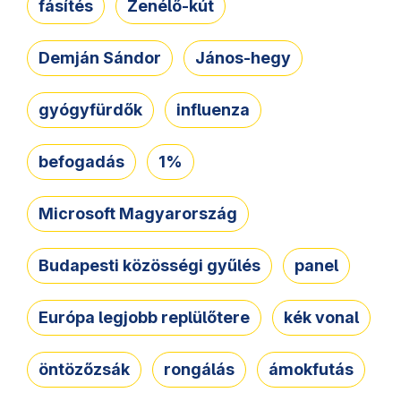
fásítés
Zenélő-kút
Demján Sándor
János-hegy
gyógyfürdők
influenza
befogadás
1%
Microsoft Magyarország
Budapesti közösségi gyűlés
panel
Európa legjobb replülőtere
kék vonal
öntözőzsák
rongálás
ámokfutás