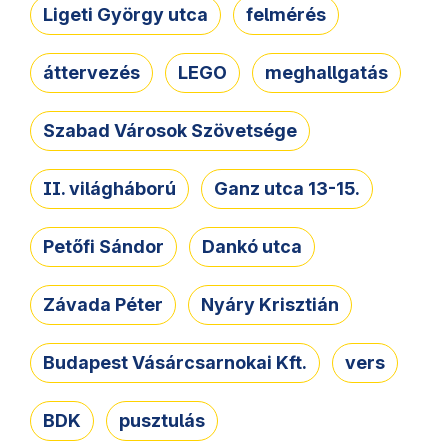
Ligeti György utca
felmérés
áttervezés
LEGO
meghallgatás
Szabad Városok Szövetsége
II. világháború
Ganz utca 13-15.
Petőfi Sándor
Dankó utca
Závada Péter
Nyáry Krisztián
Budapest Vásárcsarnokai Kft.
vers
BDK
pusztulás