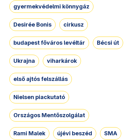
gyermekvédelmi könnygáz
Desirée Bonis
cirkusz
budapest főváros levéltár
Bécsi út
Ukrajna
viharkárok
első ajtós felszállás
Nielsen piackutató
Országos Mentőszolgálat
Rami Malek
újévi beszéd
SMA