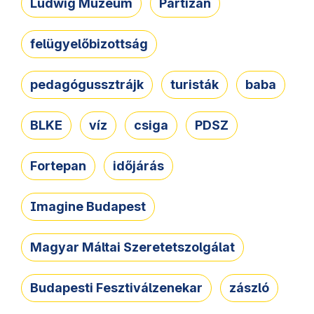
Ludwig Múzeum
Partizán
felügyelőbizottság
pedagógussztrájk
turisták
baba
BLKE
víz
csiga
PDSZ
Fortepan
időjárás
Imagine Budapest
Magyar Máltai Szeretetszolgálat
Budapesti Fesztiválzenekar
zászló