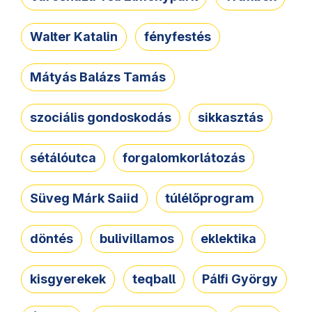
Walter Katalin
fényfestés
Mátyás Balázs Tamás
szociális gondoskodás
sikkasztás
sétálóutca
forgalomkorlátozás
Süveg Márk Saiid
túlélőprogram
döntés
bulivillamos
eklektika
kisgyerekek
teqball
Pálfi György