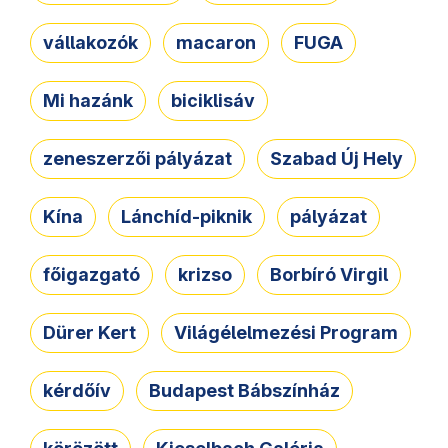
vállakozók
macaron
FUGA
Mi hazánk
biciklisáv
zeneszerzői pályázat
Szabad Új Hely
Kína
Lánchíd-piknik
pályázat
főigazgató
krizso
Borbíró Virgil
Dürer Kert
Világélelmezési Program
kérdőív
Budapest Bábszínház