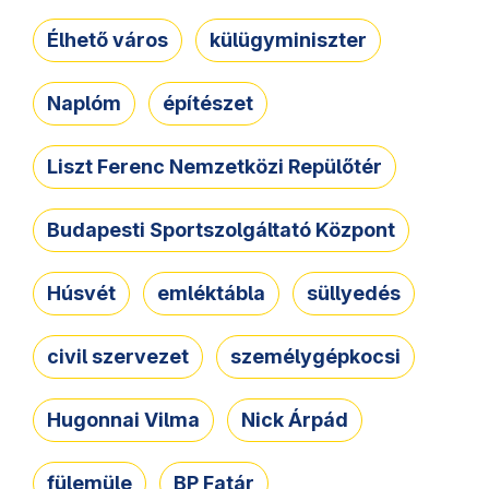
Élhető város
külügyminiszter
Naplóm
építészet
Liszt Ferenc Nemzetközi Repülőtér
Budapesti Sportszolgáltató Központ
Húsvét
emléktábla
süllyedés
civil szervezet
személygépkocsi
Hugonnai Vilma
Nick Árpád
fülemüle
BP Fatár