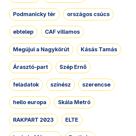
Podmanicky tér
országos csúcs
ebtelep
CAF villamos
Megújul a Nagykörút
Kásás Tamás
Árasztó-part
Szép Ernő
feladatok
színész
szerencse
hello europa
Skála Metró
RAKPART 2023
ELTE