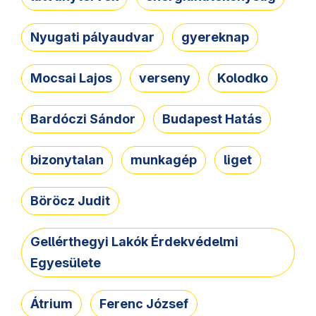
Nyugati pályaudvar
gyereknap
Mocsai Lajos
verseny
Kolodko
Bardóczi Sándor
Budapest Hatás
bizonytalan
munkagép
liget
Böröcz Judit
Gellérthegyi Lakók Érdekvédelmi
Egyesülete
Átrium
Ferenc József