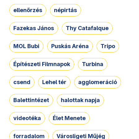
ellenőrzés
népirtás
Fazekas János
Thy Catafalque
MOL Bubi
Puskás Aréna
Tripo
Építészeti Filmnapok
Turbina
csend
Lehel tér
agglomeráció
Balettintézet
halottak napja
videotéka
Élet Menete
forradalom
Városligeti Műjég