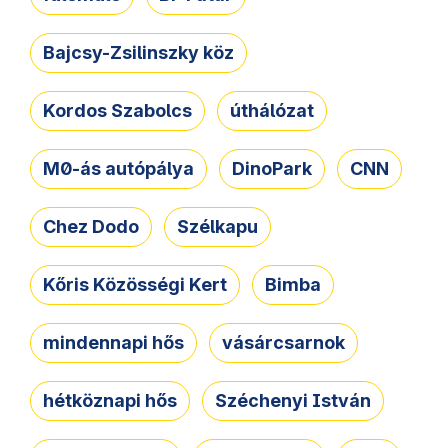
Bajcsy-Zsilinszky köz
Kordos Szabolcs
úthálózat
M0-ás autópálya
DinoPark
CNN
Chez Dodo
Szélkapu
Kőris Közösségi Kert
Bimba
mindennapi hős
vásárcsarnok
hétköznapi hős
Széchenyi István