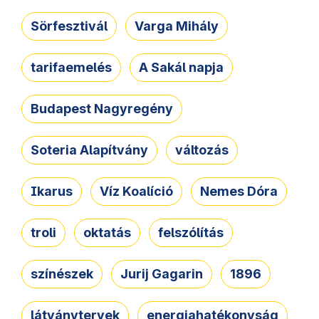
Sörfesztivál
Varga Mihály
tarifaemelés
A Sakál napja
Budapest Nagyregény
Soteria Alapítvány
változás
Ikarus
Víz Koalíció
Nemes Dóra
troli
oktatás
felszólítás
színészek
Jurij Gagarin
1896
látványtervek
energiahatékonyság