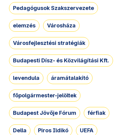
Pedagógusok Szakszervezete
elemzés
Városháza
Városfejlesztési stratégiák
Budapesti Dísz- és Közvilágítási Kft.
levendula
áramátalakító
főpolgármester-jelöltek
Budapest Jövője Fórum
férfiak
Della
Piros Ildikó
UEFA