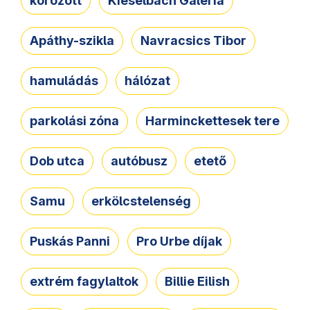
körözött
Kieselbach Galéria
Apáthy-szikla
Navracsics Tibor
hamuládás
hálózat
parkolási zóna
Harminckettesek tere
Dob utca
autóbusz
etető
Samu
erkölcstelenség
Puskás Panni
Pro Urbe díjak
extrém fagylaltok
Billie Eilish