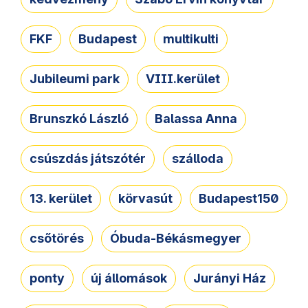
FKF
Budapest
multikulti
Jubileumi park
VIII.kerület
Brunszkó László
Balassa Anna
csúszdás játszótér
szálloda
13. kerület
körvasút
Budapest150
csőtörés
Óbuda-Békásmegyer
ponty
új állomások
Jurányi Ház