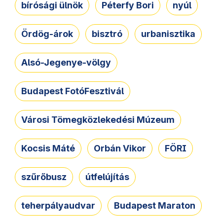
bírósági ülnök
Péterfy Bori
nyúl
Ördög-árok
bisztró
urbanisztika
Alsó-Jegenye-völgy
Budapest FotóFesztivál
Városi Tömegközlekedési Múzeum
Kocsis Máté
Orbán Vikor
FÖRI
szűrőbusz
útfelújítás
teherpályaudvar
Budapest Maraton