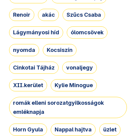
Renoir
akác
Szűcs Csaba
Lágymányosi híd
ólomcsövek
nyomda
Kocsiszín
Cinkotai Tájház
vonaljegy
XII.kerület
Kylie Minogue
romák elleni sorozatgyilkosságok
emléknapja
Horn Gyula
Nappal hajtva
üzlet