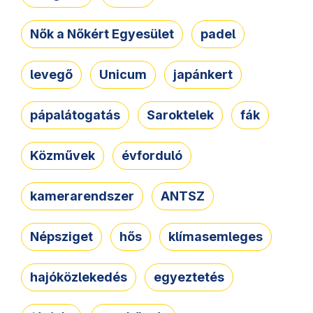
Nők a Nőkért Egyesület
padel
levegő
Unicum
japánkert
pápalátogatás
Saroktelek
fák
Közművek
évforduló
kamerarendszer
ANTSZ
Népsziget
hős
klímasemleges
hajóközlekedés
egyeztetés