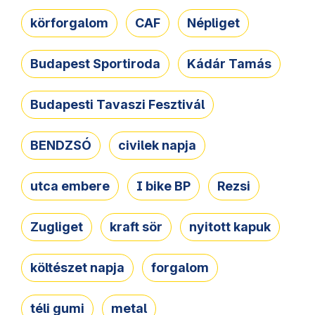
körforgalom
CAF
Népliget
Budapest Sportiroda
Kádár Tamás
Budapesti Tavaszi Fesztivál
BENDZSÓ
civilek napja
utca embere
I bike BP
Rezsi
Zugliget
kraft sör
nyitott kapuk
költészet napja
forgalom
téli gumi
metal