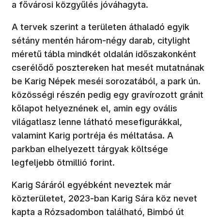
a fővárosi közgyűlés jóváhagyta.
A tervek szerint a területen áthaladó egyik
sétány mentén három-négy darab, citylight
méretű tábla mindkét oldalán időszakonként
cserélődő posztereken hat mesét mutatnának
be Karig Népek meséi sorozatából, a park ún.
közösségi részén pedig egy gravírozott gránit
kőlapot helyeznének el, amin egy ovális
világatlasz lenne látható mesefigurákkal,
valamint Karig portréja és méltatása. A
parkban elhelyezett tárgyak költsége
legfeljebb ötmillió forint.
Karig Sáráról egyébként neveztek már
közterületet, 2023-ban Karig Sára köz nevet
kapta a Rózsadombon található, Bimbó út