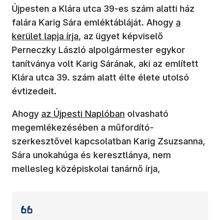
Újpesten a Klára utca 39-es szám alatti ház
(új ablakb
falára Karig Sára emléktábláját. Ahogy
a
kerület lapja írja
, az ügyet képviselő
Perneczky László alpolgármester egykor
tanítványa volt Karig Sárának, aki az említett
Klára utca 39. szám alatt élte élete utolsó
évtizedeit.
(új ablakban nyílik meg)
Ahogy
az Újpesti Naplóban
olvasható
megemlékezésében a műfordító-
szerkesztővel kapcsolatban Karig Zsuzsanna,
Sára unokahúga és keresztlánya, nem
mellesleg középiskolai tanárnő írja,