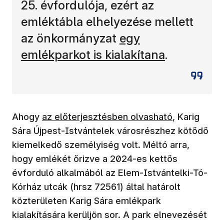
25. évfordulója, ezért az
emléktábla elhelyezése mellett
(új ablakban nyíli
az önkormányzat
egy
emlékparkot is kialakítana
.
(új ablakban nyílik meg)
Ahogy
az előterjesztésben olvasható
, Karig
Sára Újpest-Istvántelek városrészhez kötődő
kiemelkedő személyiség volt. Méltó arra,
hogy emlékét őrizve a 2024-es kettős
évforduló alkalmából az Elem-Istvántelki-Tó-
Kórház utcák (hrsz 72561) által határolt
közterületen Karig Sára emlékpark
kialakítására kerüljön sor. A park elnevezését