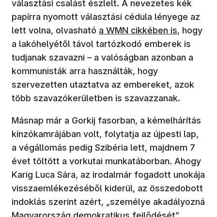
választási csalást észlelt. A nevezetes kék
papírra nyomott választási cédula lényege az
(új ablakban nyílik meg)
lett volna, olvasható
a WMN cikkében is
, hogy
a lakóhelyétől távol tartózkodó emberek is
tudjanak szavazni – a valóságban azonban a
kommunisták arra használták, hogy
szervezetten utaztatva az embereket, azok
több szavazókerületben is szavazzanak.
Másnap már a Gorkij fasorban, a kémelhárítás
kínzókamrájában volt, folytatja az újpesti lap,
a végállomás pedig Szibéria lett, majdnem 7
évet töltött a vorkutai munkatáborban. Ahogy
Karig Luca Sára, az irodalmár fogadott unokája
visszaemlékezéséből kiderül, az összedobott
indoklás szerint azért, „személye akadályozná
Magyarország demokratikus fejlődését”.