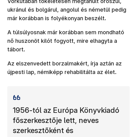
Vorkutában tökéletesen megtanult oroszul,
ukránul és bolgárul, angolul és németül pedig
már korábban is folyékonyan beszélt.
A túlsúlyosnak már korábban sem mondható
nő huszonöt kilót fogyott, mire elhagyta a
tábort.
Az elszenvedett borzalmakért, írja aztán az
újpesti lap, némiképp rehabilitálta az élet.
1956-tól az Európa Könyvkiadó
főszerkesztője lett, neves
szerkesztőként és