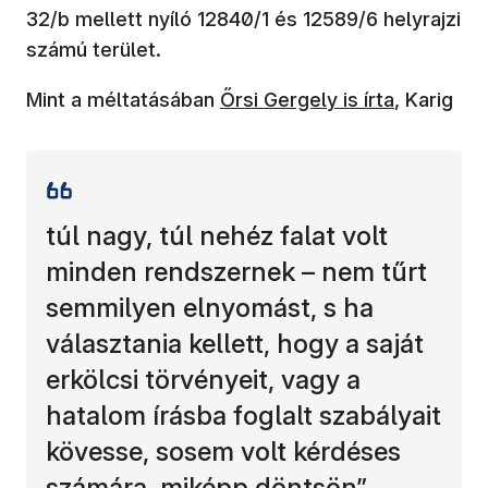
32/b mellett nyíló 12840/1 és 12589/6 helyrajzi
számú terület.
(új ablakban nyílik meg)
Mint a méltatásában
Őrsi Gergely is írta
, Karig
túl nagy, túl nehéz falat volt
minden rendszernek – nem tűrt
semmilyen elnyomást, s ha
választania kellett, hogy a saját
erkölcsi törvényeit, vagy a
hatalom írásba foglalt szabályait
kövesse, sosem volt kérdéses
számára, miképp döntsön”.