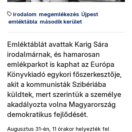
irodalom
megemlékezés
Újpest
emléktábla
második kerület
Emléktáblát avattak Karig Sára
irodalmárnak, és hamarosan
emlékparkot is kaphat az Európa
Könyvkiadó egykori főszerkesztője,
akit a kommunisták Szibériába
küldtek, mert szerintük a személye
akadályozta volna Magyarország
demokratikus fejlődését.
Augusztus 31-én, 11 órakor helyezték fel