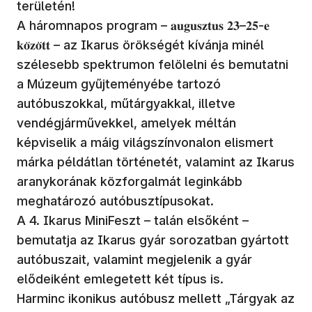
területén!
A háromnapos program – 𝐚𝐮𝐠𝐮𝐬𝐳𝐭𝐮𝐬 𝟐𝟑–𝟐𝟓-𝐞
𝐤𝐨̈𝐳𝐨̈𝐭𝐭 – az Ikarus örökségét kívánja minél
szélesebb spektrumon felölelni és bemutatni
a Múzeum gyűjteményébe tartozó
autóbuszokkal, műtárgyakkal, illetve
vendégjárművekkel, amelyek méltán
képviselik a máig világszínvonalon elismert
márka példátlan történetét, valamint az Ikarus
aranykorának közforgalmát leginkább
meghatározó autóbusztípusokat.
A 4. Ikarus MiniFeszt – talán elsőként –
bemutatja az Ikarus gyár sorozatban gyártott
autóbuszait, valamint megjelenik a gyár
elődeiként emlegetett két típus is.
Harminc ikonikus autóbusz mellett „Tárgyak az