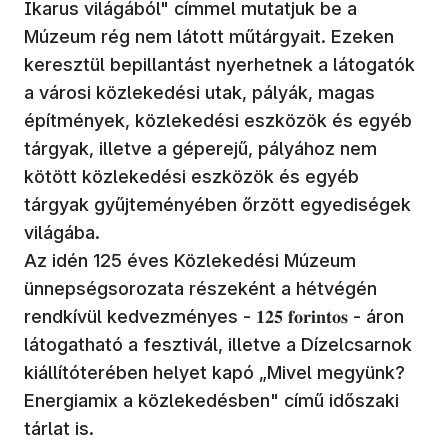
Ikarus világából" címmel mutatjuk be a
Múzeum rég nem látott műtárgyait. Ezeken
keresztül bepillantást nyerhetnek a látogatók
a városi közlekedési utak, pályák, magas
építmények, közlekedési eszközök és egyéb
tárgyak, illetve a géperejű, pályához nem
kötött közlekedési eszközök és egyéb
tárgyak gyűjteményében őrzött egyediségek
világába.
Az idén 125 éves Közlekedési Múzeum
ünnepségsorozata részeként a hétvégén
rendkívül kedvezményes - 𝟏𝟐𝟓 𝐟𝐨𝐫𝐢𝐧𝐭𝐨𝐬 - áron
látogatható a fesztivál, illetve a Dízelcsarnok
kiállítóterében helyet kapó „Mivel megyünk?
Energiamix a közlekedésben" című időszaki
tárlat is.