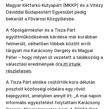
Magyar Kétfarkú Kutyapárt (MKKP) és a Vitézy
Dáviddal Budapestért Egyesület pedig
bekerült a Fővárosi Közgyűlésbe.
A főpolgármester és a Tisza Párt
együttműködésének kérdése már korábban
felmerült, vélhetően többek között erről
tárgyalt ma Karácsony Gergely és Magyar
Péter – hogy milyen út vezetett a találkozóig a
(új ablakban nyílik me
választási eredmények óta,
itt írtunk
részletesen
.
A Tisza Párt elnöke csütörtök kora délután
posztolt közösségi oldalára egy rövid
bejegyzést, amelyben annyit írt: „A mai napon
informális egyeztetést folytattam Karácsony