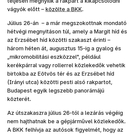
teljesen megnyílik a rakpart a kikapcsolódni
(új ablakban nyílik meg)
vágyók előtt –
közölte a BKK
.
Július 26-án – a már megszokottnak mondató
hétvégi megnyitáson túl, amely a Margit híd és
az Erzsébet híd közötti szakaszt érinti –
három héten át, augusztus 15-ig a gyalog és
„mikromobilitási eszközzel", például
kerékpárral vagy rollerrel közlekedők vehetik
birtokba az Eötvös tér és az Erzsébet híd
(Irányi utca) közötti pesti alsó rakpartot,
Budapest egyik legszebb panorámájú
közterét.
Az útszakaszra július 26-tól a lezárás végéig
nem hajthatnak be a gépjárművel közlekedők.
A BKK felhívja az autósok figyelmét, hogy az