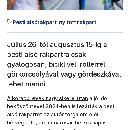
Pesti alsórakpart
nyitott rakpart
Július 26-tól augusztus 15-ig a
pesti alsó rakpartra csak
gyalogosan, biciklivel, rollerrel,
görkorcsolyával vagy gördeszkával
lehet menni.
A korábbi évek nagy sikerei után
a jó idő
beköszöntével 2024-ben is lezárták a pesti
alsó rakpartot az autósforgalom elől
hétvégente, de hamarosan hétköznap is