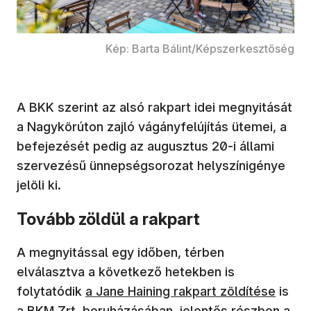
Kép: Barta Bálint/Képszerkesztőség
A BKK szerint az alsó rakpart idei megnyitását
a Nagykörúton zajló vágányfelújítás ütemei, a
befejezését pedig az augusztus 20-i állami
szervezésű ünnepségsorozat helyszínigénye
jelöli ki.
Tovább zöldül a rakpart
A megnyitással egy időben, térben
elválasztva a következő hetekben is
(új ablakban nyílik meg)
folytatódik
a Jane Haining rakpart zöldítése
is
a BKM Zrt. beruházásában, jelentős részben a