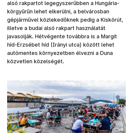
alsó rakpartot legegyszerűbben a Hungária-
körgyűrűn lehet elkerülni, a belvárosban
gépjárművel közlekedőknek pedig a Kiskörút,
illetve a budai alsó rakpart használatát
javasolják. Hétvégente továbbra is a Margit
híd-Erzsébet híd (Irányi utca) között lehet
autómentes környezetben élvezni a Duna
közvetlen közelségét.