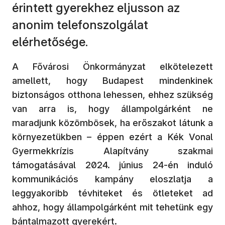
érintett gyerekhez eljusson az
anonim telefonszolgálat
elérhetősége.
A Fővárosi Önkormányzat elkötelezett
amellett, hogy Budapest mindenkinek
biztonságos otthona lehessen, ehhez szükség
van arra is, hogy állampolgárként ne
maradjunk közömbösek, ha erőszakot látunk a
környezetükben – éppen ezért a Kék Vonal
Gyermekkrízis Alapítvány szakmai
támogatásával 2024. június 24-én induló
kommunikációs kampány eloszlatja a
leggyakoribb tévhiteket és ötleteket ad
ahhoz, hogy állampolgárként mit tehetünk egy
bántalmazott gyerekért.