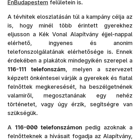
ÉnBudapestem
felületein is.
A tévhitek eloszlatásán túl a kampány célja az
is, hogy minél több érintett gyerekhez
eljusson a Kék Vonal Alapítvány éjjel-nappal
elérhető, ingyenes és anonim
telefonszolgálatának elérhetősége is. Ennek
érdekében a plakátok mindegyikén szerepel a
116-111 telefonszám
, melyen a szervezet
képzett önkéntesei várják a gyerekek és fiatal
felnőttek megkeresését, ha beszélgetnének
valamiről, megosztanának egy nehéz
történetet, vagy úgy érzik, segítségre van
szükségük.
A
116-000 telefonszámon
pedig azoknak a
felnőtteknek a hívásait fogadja az Alapítvány,