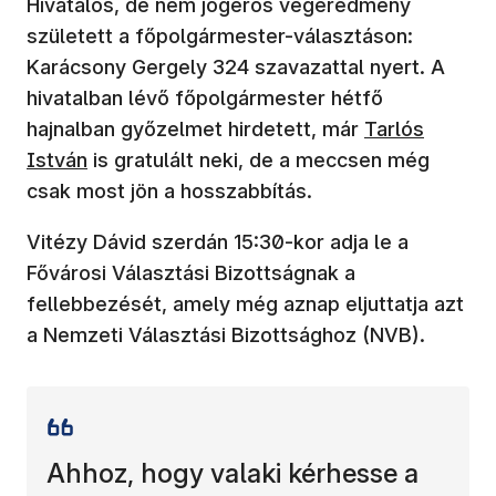
Hivatalos, de nem jogerős végeredmény
született a főpolgármester-választáson:
Karácsony Gergely 324 szavazattal nyert. A
hivatalban lévő főpolgármester hétfő
hajnalban győzelmet hirdetett, már
Tarlós
István
is gratulált neki, de a meccsen még
csak most jön a hosszabbítás.
Vitézy Dávid szerdán 15:30-kor adja le a
Fővárosi Választási Bizottságnak a
fellebbezését, amely még aznap eljuttatja azt
a Nemzeti Választási Bizottsághoz (NVB).
Ahhoz, hogy valaki kérhesse a