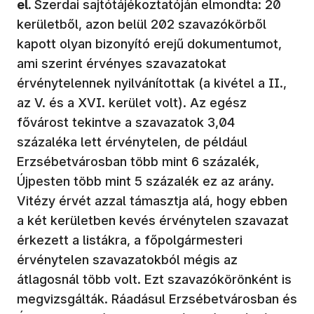
el.
Szerdai sajtótájékoztatóján elmondta: 20
kerületből, azon belül 202 szavazókörből
kapott olyan bizonyító erejű dokumentumot,
ami szerint érvényes szavazatokat
érvénytelennek nyilvánítottak (a kivétel a II.,
az V. és a XVI. kerület volt). Az egész
fővárost tekintve a szavazatok 3,04
százaléka lett érvénytelen, de például
Erzsébetvárosban több mint 6 százalék,
Újpesten több mint 5 százalék ez az arány.
Vitézy érvét azzal támasztja alá, hogy ebben
a két kerületben kevés érvénytelen szavazat
érkezett a listákra, a főpolgármesteri
érvénytelen szavazatokból mégis az
átlagosnál több volt. Ezt szavazókörönként is
megvizsgálták. Ráadásul Erzsébetvárosban és