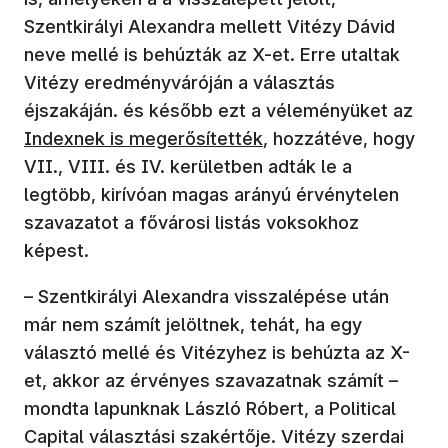
Szentkirályi Alexandra mellett Vitézy Dávid
neve mellé is behúzták az X-et. Erre utaltak
Vitézy eredményváróján a választás
éjszakáján. és később ezt a véleményüket az
Indexnek is megerősítették
, hozzátéve, hogy
VII., VIII. és IV. kerületben adták le a
legtöbb, kirívóan magas arányú érvénytelen
szavazatot a fővárosi listás voksokhoz
képest.
– Szentkirályi Alexandra visszalépése után
már nem számít jelöltnek, tehát, ha egy
választó mellé és Vitézyhez is behúzta az X-
et, akkor az érvényes szavazatnak számít –
mondta lapunknak László Róbert, a Political
Capital választási szakértője. Vitézy szerdai