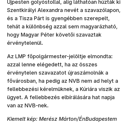
Újpesten golyóstollal, alig láthatóan húzták ki
Szentkirályi Alexandra nevét a szavazólapon,
és a Tisza Párt is gyengébben szerepelt,
tehát a különbség azzal sem magyarázható,
hogy Magyar Péter követői szavaztak
érvénytelenül.
Az LMP főpolgármester-jelöltje elmondta:
azzal lenne elégedett, ha az összes
érvénytelen szavazatot újraszámolnák a
fővárosban, ha pedig az NVB nem ad helyt a
fellebbezési kérelmüknek, a Kúriára viszik az
ügyet. A fellebbezés elbírálására hat napja
van az NVB-nek.
Kiemelt kép: Merész Márton/ÉnBudapestem